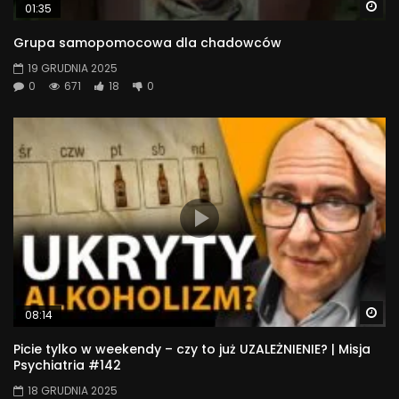
Wa
01:35
Grupa samopomocowa dla chadowców
19 GRUDNIA 2025
0
671
18
0
Wa
08:14
Picie tylko w weekendy – czy to już UZALEŻNIENIE? | Misja
Psychiatria #142
18 GRUDNIA 2025