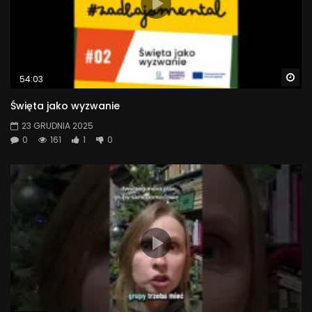
Wa
54:03
Święta jako wyzwanie
23 GRUDNIA 2025
0
161
1
0