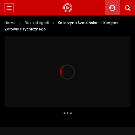
Home
Bez kategorii
Katarzyna Szaulińska – I Kongres
Zdrowia Psychicznego
1 729 Views
17
0
Auto Next
0 Comments