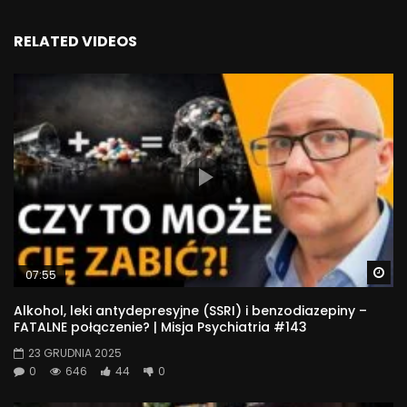
RELATED VIDEOS
Wa
07:55
Alkohol, leki antydepresyjne (SSRI) i benzodiazepiny –
FATALNE połączenie? | Misja Psychiatria #143
23 GRUDNIA 2025
0
646
44
0