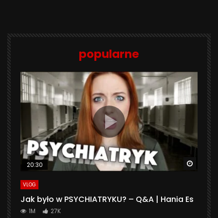
popularne
Watch 
20:30
VLOG
Jak było w PSYCHIATRYKU? – Q&A | Hania Es
1M
27K