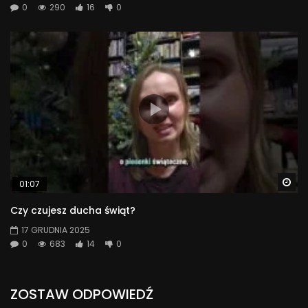
0
290
16
0
Wa
01:07
Czy czujesz ducha świąt?
17 GRUDNIA 2025
0
683
14
0
ZOSTAW ODPOWIEDŹ