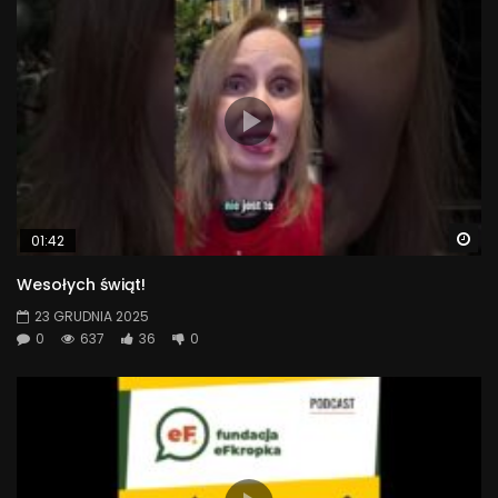
Wa
01:42
Wesołych świąt!
23 GRUDNIA 2025
0
637
36
0