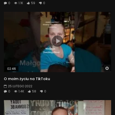
0
1.1K
59
0
Wa
02:46
O moim życiu na TikToku
25 LUTEGO 2022
0
1.4K
58
0