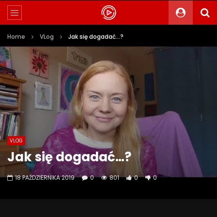
Home
VLog
Jak się dogadać…?
VLOG
Jak się dogadać…?
18 PAŹDZIERNIKA 2019
0
801
0
0