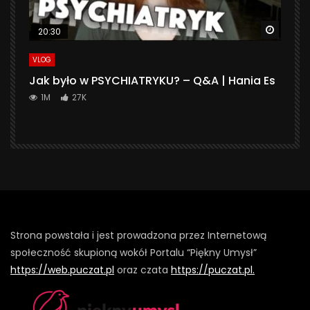
Watch 
20:30
VLOG
Jak było w PSYCHIATRYKU? – Q&A | Hania Es
1M
27K
Strona powstała i jest prowadzona przez Internetową
społeczność skupioną wokół Portalu “Piękny Umysł”
https://web.puczat.pl
oraz czata
https://puczat.pl.