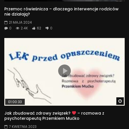
Przemoc rówieśnicza – dlaczego interwencje rodziców
nie działają?
21 MAJA 2024
0
2.4K
62
0
Wa
01:00:33
Jak zbudować zdrowy związek?
– rozmowa z
psychoterapeutą Przemkiem Mućko
7 KWIETNIA 2023