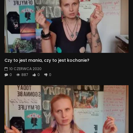
Czy to jest mania, czy to jest kochanie?
10 CZERWCA 2020
0
887
0
0