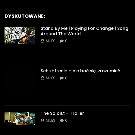
DYSKUTOWANE:
Stand By Me | Playing For Change | Song
Around The World
MILES
0
Schizofrenia – nie bać się, zrozumieć
MILES
0
The Soloist – Trailer
MILES
0