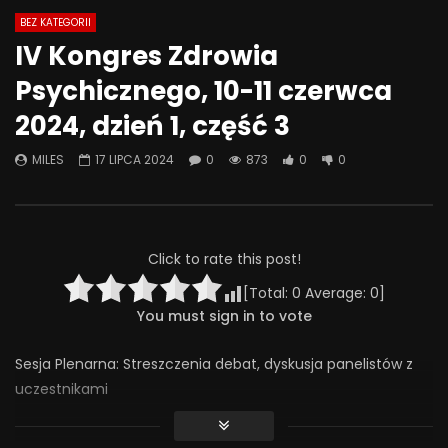
BEZ KATEGORII
Watch Later
07:55
01:42
IV Kongres Zdrowia
Alkohol, leki antydepresyjne (SSRI)
Wesołych świąt!
Psychicznego, 10-11 czerwca
i benzodiazepiny – FATALNE
23 GRUDNIA 2025
połączenie? | Misja Psychiatria
2024, dzień 1, część 3
0
641
36
#143
23 GRUDNIA 2025
MILES
17 LIPCA 2024
0
873
0
0
0
657
44
0
Click to rate this post!
[Total:
0
Average:
0
]
You must sign in to vote
Sesja Plenarna: Streszczenia debat, dyskusja panelistów z
uczestnikami
Prowadzący: Andrzej Cechnicki i Rafał Kłopotowski
873