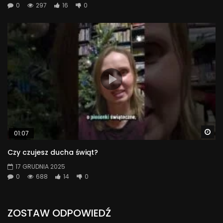
0
297
16
0
Wa
01:07
Czy czujesz ducha świąt?
17 GRUDNIA 2025
0
688
14
0
ZOSTAW ODPOWIEDŹ