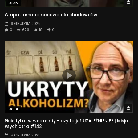
Wa
01:35
Grupa samopomocowa dla chadowców
19 GRUDNIA 2025
0
676
18
0
Wa
08:14
Picie tylko w weekendy – czy to już UZALEŻNIENIE? | Misja
Psychiatria #142
18 GRUDNIA 2025