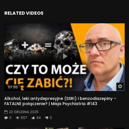
RELATED VIDEOS
Wa
07:55
Alkohol, leki antydepresyjne (SSRI) i benzodiazepiny –
FATALNE połączenie? | Misja Psychiatria #143
23 GRUDNIA 2025
0
657
44
0