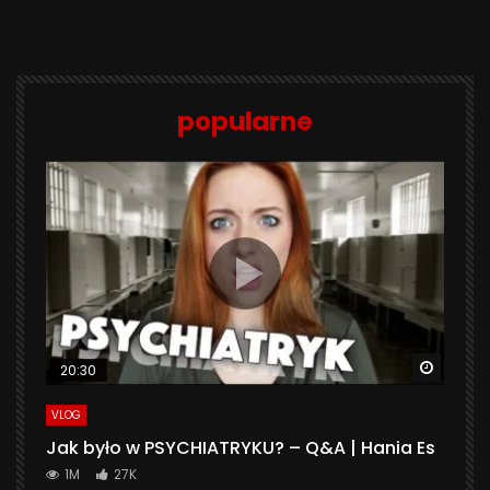
popularne
Watch 
20:30
VLOG
Jak było w PSYCHIATRYKU? – Q&A | Hania Es
1M
27K