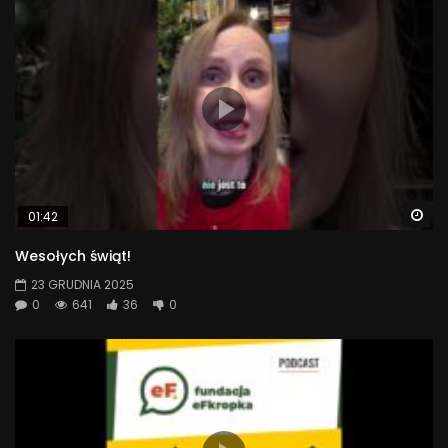
Wa
01:42
Wesołych świąt!
23 GRUDNIA 2025
0
641
36
0