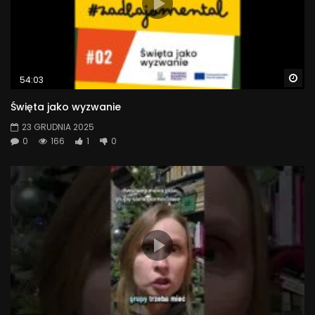
Wa
54:03
Święta jako wyzwanie
23 GRUDNIA 2025
0
166
1
0