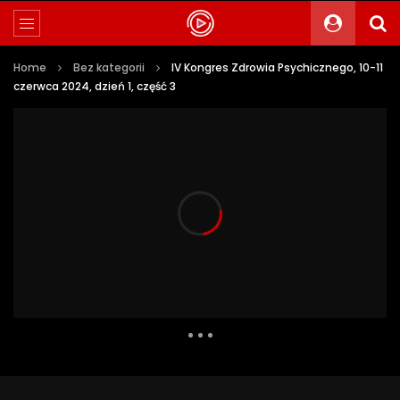
Home
Bez kategorii
IV Kongres Zdrowia Psychicznego, 10-11
czerwca 2024, dzień 1, część 3
873 Views
0
0
Auto Next
0 Comments