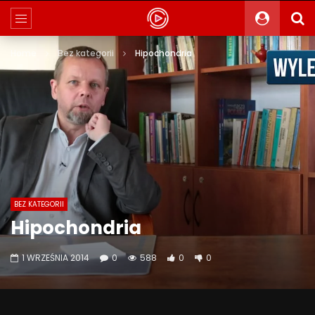
Home
Bez kategorii
Hipochondria
BEZ KATEGORII
Hipochondria
1 WRZEŚNIA 2014
0
588
0
0