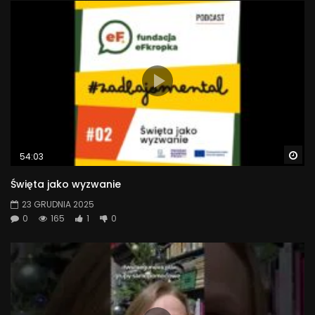
Wa
54:03
Święta jako wyzwanie
23 GRUDNIA 2025
0
165
1
0