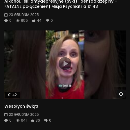
Alkohol, leki antydepresyjne (SSRI) i benzodiazepiny –
FATALNE połączenie? | Misja Psychiatria #143
23 GRUDNIA 2025
0
655
44
0
Wa
01:42
Wesołych świąt!
23 GRUDNIA 2025
0
641
36
0