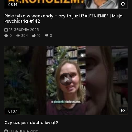
Wa
08:14
Picie tylko w weekendy – czy to już UZALEŻNIENIE? | Misja
Psychiatria #142
18 GRUDNIA 2025
0
294
16
0
Wa
01:07
Czy czujesz ducha świąt?
17 GRUDNIA 2025