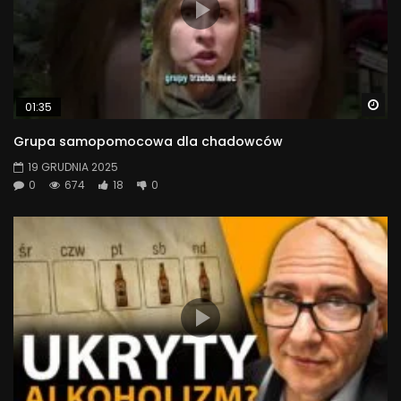
Wa
01:35
Grupa samopomocowa dla chadowców
19 GRUDNIA 2025
0
674
18
0