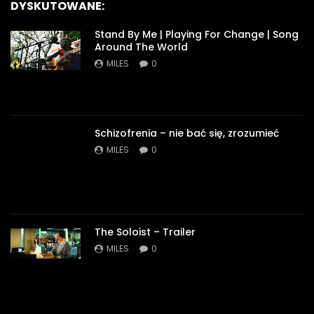
DYSKUTOWANE:
Stand By Me | Playing For Change | Song
Around The World
MILES
0
Schizofrenia – nie bać się, zrozumieć
MILES
0
The Soloist – Trailer
MILES
0