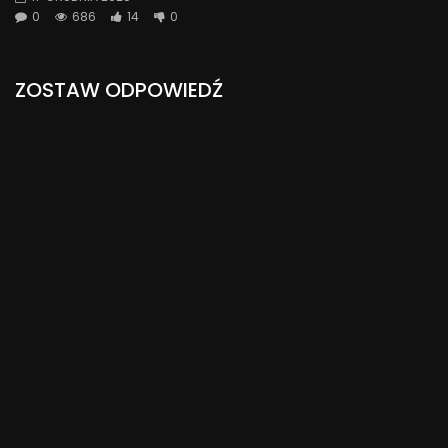
0
686
14
0
ZOSTAW ODPOWIEDŹ