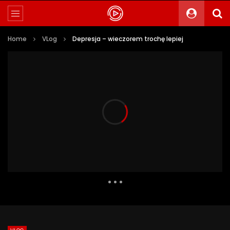
Home
VLog
Depresja – wieczorem trochę lepiej
940 Views
31
0
Auto Next
0 Comments