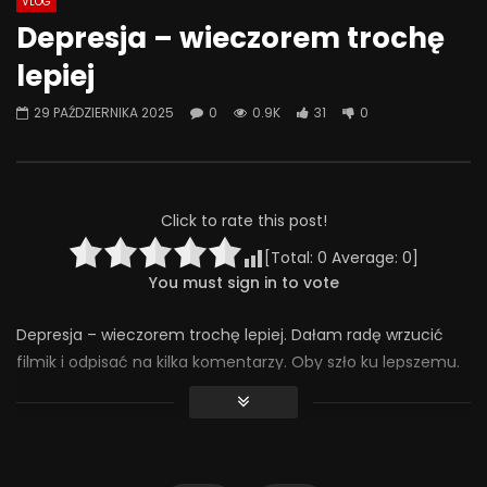
VLOG
Watch Later
07:55
01:42
Depresja – wieczorem trochę
Alkohol, leki antydepresyjne (SSRI)
Wesołych świąt!
lepiej
i benzodiazepiny – FATALNE
23 GRUDNIA 2025
połączenie? | Misja Psychiatria
0
641
36
29 PAŹDZIERNIKA 2025
0
0.9K
31
0
#143
23 GRUDNIA 2025
0
654
44
0
Click to rate this post!
[Total:
0
Average:
0
]
You must sign in to vote
Depresja – wieczorem trochę lepiej. Dałam radę wrzucić
filmik i odpisać na kilka komentarzy. Oby szło ku lepszemu.
#chorobaafektywnadwubiegunowa #chad #depresja
940