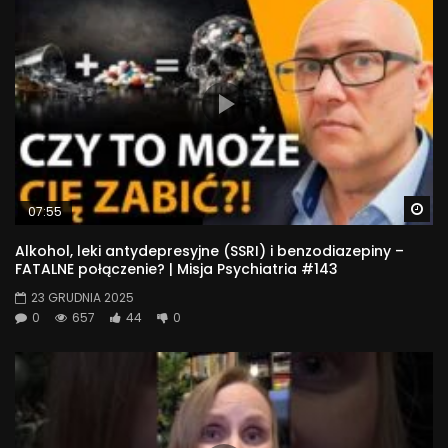
Wa
07:55
Alkohol, leki antydepresyjne (SSRI) i benzodiazepiny –
FATALNE połączenie? | Misja Psychiatria #143
23 GRUDNIA 2025
0
657
44
0