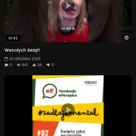
Wa
01:42
Wesołych świąt!
23 GRUDNIA 2025
0
641
36
0