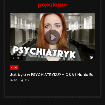
popularne
Watch 
20:30
VLOG
Jak było w PSYCHIATRYKU? – Q&A | Hania Es
1M
27K