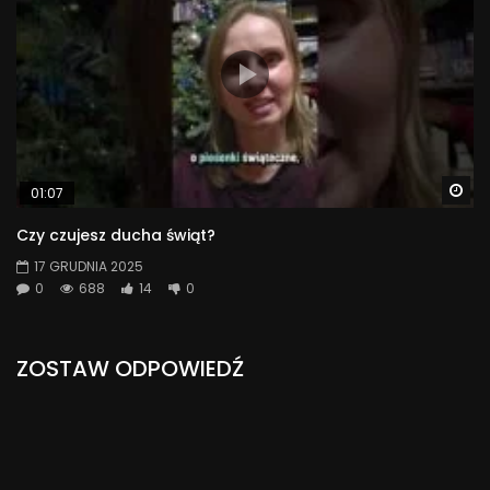
Wa
01:07
Czy czujesz ducha świąt?
17 GRUDNIA 2025
0
688
14
0
ZOSTAW ODPOWIEDŹ