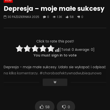
VLOG
Watch Later
07:55
01:42
Depresja – moje małe sukcesy
Alkohol, leki antydepresyjne (SSRI)
Wesołych świąt!
30 PAŹDZIERNIKA 2025
0
1.3K
58
0
i benzodiazepiny – FATALNE
23 GRUDNIA 2025
połączenie? | Misja Psychiatria
0
641
36
#143
23 GRUDNIA 2025
0
657
44
0
Click to rate this post!
[Total:
0
Average:
0
]
You must sign in to vote
Depresja – moje małe sukcesy. Udało sie wykapać i odpisać
na kilka komentarzy. #chorobaafektywnadwubiegunowa
#chad #depresja
1 260
58
0