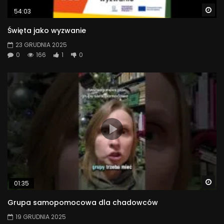
Wa
54:03
Święta jako wyzwanie
23 GRUDNIA 2025
0
166
1
0
Wa
01:35
Grupa samopomocowa dla chadowców
19 GRUDNIA 2025