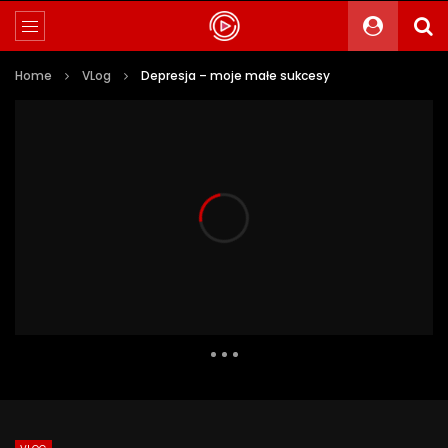
Home
VLog
Depresja – moje małe sukcesy
1 260 Views
58
0
Auto Next
0 Comments