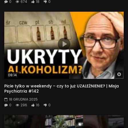
0
674
18
0
Wa
08:14
Picie tylko w weekendy – czy to już UZALEŻNIENIE? | Misja
Psychiatria #142
18 GRUDNIA 2025
0
296
16
0