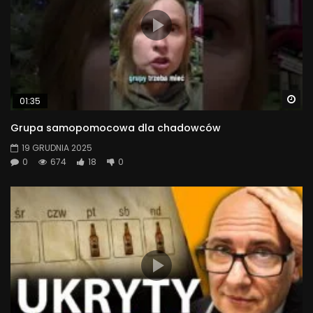
Wa
01:35
Grupa samopomocowa dla chadowców
19 GRUDNIA 2025
0
674
18
0