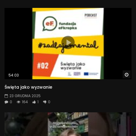
Wa
54:03
Święta jako wyzwanie
23 GRUDNIA 2025
0
164
1
0