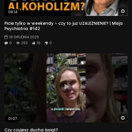
Wa
08:14
Picie tylko w weekendy – czy to już UZALEŻNIENIE? | Misja
Psychiatria #142
18 GRUDNIA 2025
0
293
16
0
Wa
01:07
Czy czujesz ducha świąt?