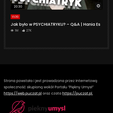
Watch 
20:30
VLOG
Jak było w PSYCHIATRYKU? – Q&A | Hania Es
1M
27K
Strona powstała i jest prowadzona przez Internetową
społeczność skupioną wokół Portalu “Piękny Umysł”
https://web.puczat.pl
oraz czata
https://puczat.pl.