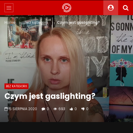
Home
Bez kategorii
Czym jest gaslighting?
BEZ KATEGORII
Czym jest gaslighting?
5 SIERPNIA 2020
0
693
0
0