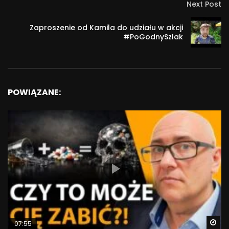
Next Post
Zaproszenie od Kamila do udziału w akcji
#PoGodnySzlak
POWIĄZANE:
Wa
07:55