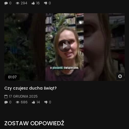
0
294
16
0
Wa
01:07
Czy czujesz ducha świąt?
17 GRUDNIA 2025
0
686
14
0
ZOSTAW ODPOWIEDŹ