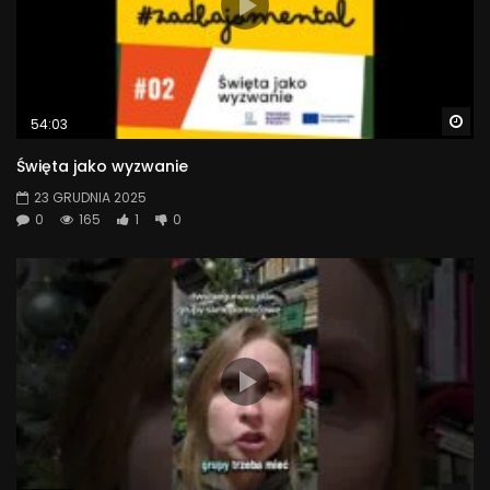
Wa
54:03
Święta jako wyzwanie
23 GRUDNIA 2025
0
165
1
0