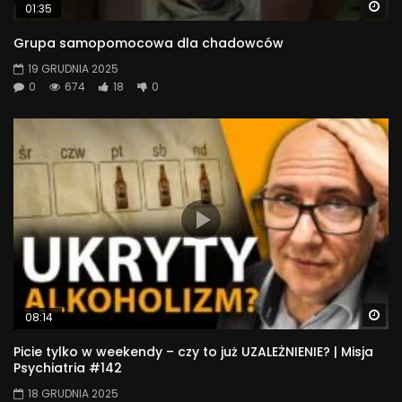
Wa
01:35
Grupa samopomocowa dla chadowców
19 GRUDNIA 2025
0
674
18
0
Wa
08:14
Picie tylko w weekendy – czy to już UZALEŻNIENIE? | Misja
Psychiatria #142
18 GRUDNIA 2025