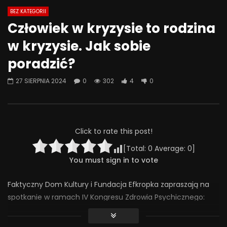
BEZ KATEGORII
Watch Later
07:55
01:42
Człowiek w kryzysie to rodzina
Alkohol, leki antydepresyjne (SSRI)
Wesołych świąt!
w kryzysie. Jak sobie
i benzodiazepiny – FATALNE
23 GRUDNIA 2025
połączenie? | Misja Psychiatria
poradzić?
0
641
36
#143
23 GRUDNIA 2025
27 SIERPNIA 2024
0
302
4
0
0
655
44
0
Click to rate this post!
[Total:
0
Average:
0
]
You must sign in to vote
Faktyczny Dom Kultury i Fundacja Efkropka zapraszają na
spotkanie w ramach IV Kongresu Zdrowia Psychicznego:
Człowiek w kryzysie to rodzina w kryzysie. Jak sobie
poradzić?