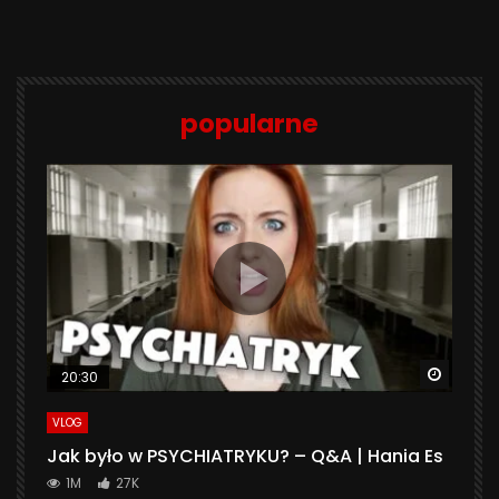
popularne
Watch 
20:30
VLOG
Jak było w PSYCHIATRYKU? – Q&A | Hania Es
1M
27K