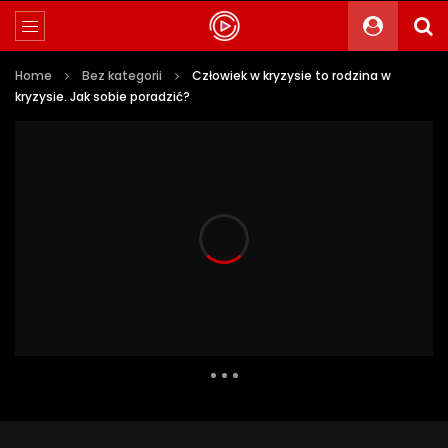
Home
Bez kategorii
Człowiek w kryzysie to rodzina w
kryzysie. Jak sobie poradzić?
302 Views
4
0
Auto Next
0 Comments