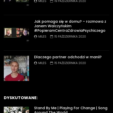
MILES
19 PAŹDZIERNIKA 2020
Jak pomaga się w domu? – rozmowa z
Janem Walczyńskim
#PopieramCentraZdrowiaPsychiczego
MILES
15 PAŹDZIERNIKA 2020
Dlaczego partner odchodzi w manii?
MILES
15 PAŹDZIERNIKA 2020
DYSKUTOWANE:
Stand By Me | Playing For Change | Song
Around The World