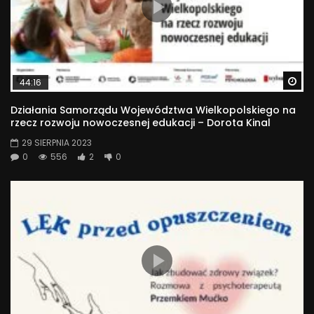
Wa
44:16
Działania Samorządu Województwa Wielkopolskiego na
rzecz rozwoju nowoczesnej edukacji – Dorota Kinal
29 SIERPNIA 2023
0
556
2
0