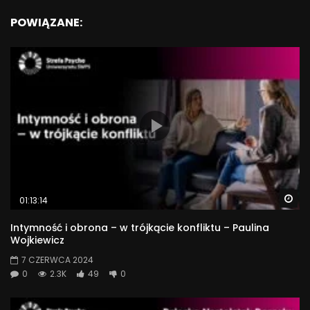
POWIĄZANE:
Wa
01:13:14
Intymność i obrona – w trójkącie konfliktu – Paulina
Wojkiewicz
7 CZERWCA 2024
0
2.3K
49
0