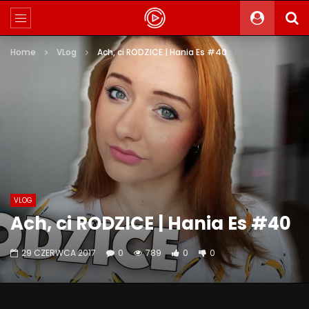
Home
VLog
Ach, ci RODZICE | Hania Es #40
VLOG
Ach, ci RODZICE | Hania Es #40
29 CZERWCA 2017
0
789
0
0