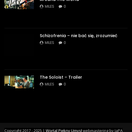
MILES
0
Schizofrenia – nie bać się, zrozumieć
MILES
0
The Soloist – Trailer
MILES
0
Copyright 2017 - 2025 |
Wortal Piękny Umysł
webmastering by JaPA