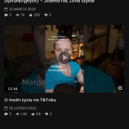
Dysfunkcyjnych) – Joanna Flis, Zofia Szynal
22 MARCA 2023
0
7K
283
0
Wa
02:46
O moim życiu na TikToku
25 LUTEGO 2022
0
1.4K
58
0