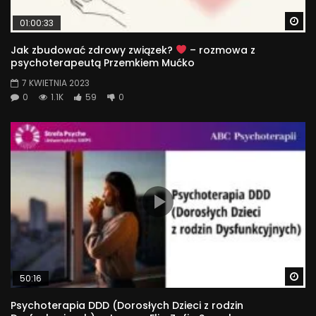
Wa
01:00:33
Jak zbudować zdrowy związek?
– rozmowa z
psychoterapeutą Przemkiem Mućko
7 KWIETNIA 2023
0
1.1K
59
0
Wa
50:16
Psychoterapia DDD (Dorosłych Dzieci z rodzin