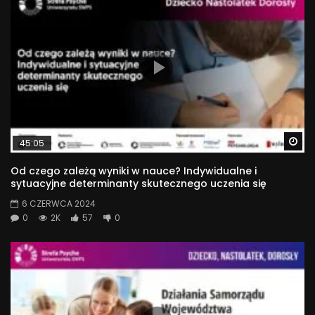
Wa
45:05
Od czego zależą wyniki w nauce? Indywidualne i
sytuacyjne determinanty skutecznego uczenia się
6 CZERWCA 2024
0
2K
57
0