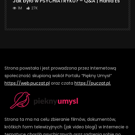
Jak było w PSYCHIATRYKU? – Q&A | Hania Es
1M
27K
Strona powstała i jest prowadzona przez Internetową
społeczność skupioną wokół Portalu “Piękny Umysł”
https://web.puczat.pl
oraz czata
https://puczat.pl.
Strona ta ma na celu zbieranie filmów, dokumentów,
krótkich form telewizyjnych (jak video blogi) w Internecie o
tematyce chorób psychicznych oraz radzenia sobie po