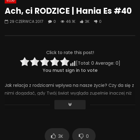
VLOG
Watch Later
07:55
01:42
Ach, ci RODZICE | Hania Es #40
Alkohol, leki antydepresyjne (SSRI)
Wesołych świąt!
29 CZERWCA 2017
0
46.1K
3K
0
i benzodiazepiny – FATALNE
23 GRUDNIA 2025
połączenie? | Misja Psychiatria
0
641
36
#143
23 GRUDNIA 2025
0
656
44
0
Click to rate this post!
[Total:
0
Average:
0
]
You must sign in to vote
Jak relacja z rodzicami wpływa na nasze życie? Czy da się z
nimi dogadać, gdy Twój świat wygląda zupełnie inaczej niż
ich? Ja tam wierzę, że jeśli obie strony chcą, można to
ogarnąć.
Facebook: http://www.facebook.com/haniaess
Snapchat: @hania.es
3K
0