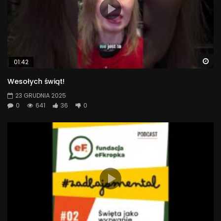
Wa
01:42
Wesołych świąt!
23 GRUDNIA 2025
0
641
36
0