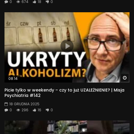
0
674
18
0
Wa
08:14
Picie tylko w weekendy – czy to już UZALEŻNIENIE? | Misja
Psychiatria #142
18 GRUDNIA 2025
0
296
16
0