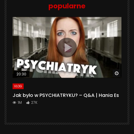
popularne
Watch 
20:30
VLOG
Jak było w PSYCHIATRYKU? – Q&A | Hania Es
1M
27K