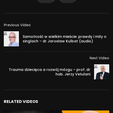
Instagram: http://instagram.com/hania.es/
Twitter: http://twitter.com/haniaes
Blog: http://www.hania.es/
46 111
Previous Video
Samotność w wielkim mieście: prawdy i mity o
singlach – dr Jarosław Kulbat (audio)
Next Video
Trauma dziecięca a rozwój mózgu – prof. dr
hab. Jerzy Vetulani
RELATED VIDEOS