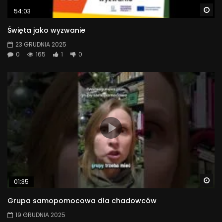
Wa
54:03
Święta jako wyzwanie
23 GRUDNIA 2025
0
165
1
0
Wa
01:35
Grupa samopomocowa dla chadowców
19 GRUDNIA 2025