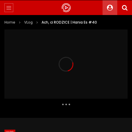
Home
VLog
Ach, ci RODZICE | Hania Es #40
46 111 Views
2 986
0
Auto Next
0 Comments