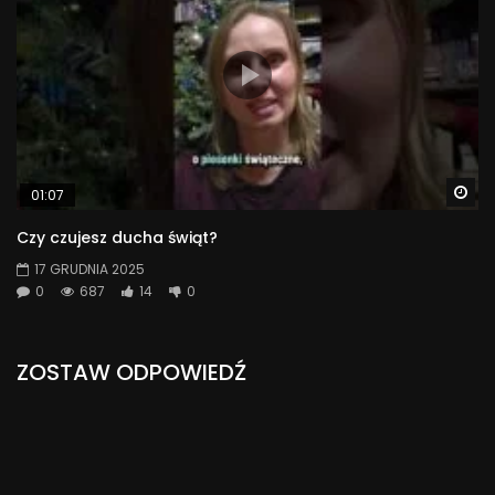
Wa
01:07
Czy czujesz ducha świąt?
17 GRUDNIA 2025
0
687
14
0
ZOSTAW ODPOWIEDŹ