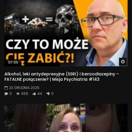
Wa
07:55
Alkohol, leki antydepresyjne (SSRI) i benzodiazepiny –
FATALNE połączenie? | Misja Psychiatria #143
23 GRUDNIA 2025
0
656
44
0