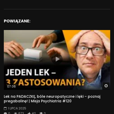
POWIĄZANE:
Wa
07:06
Lek na PADACZKĘ, bóle neuropatyczne i lęki – poznaj
pregabalinę! | Misja Psychiatria #120
1 LIPCA 2025
0
673
40
0