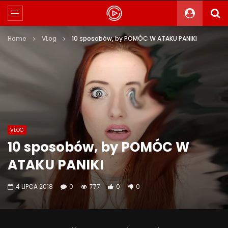
Home
VLog
10 sposobów, by POMÓC W ATAKU PANIKI
VLOG
10 sposobów, by POMÓC W
ATAKU PANIKI
4 LIPCA 2018
0
777
0
0