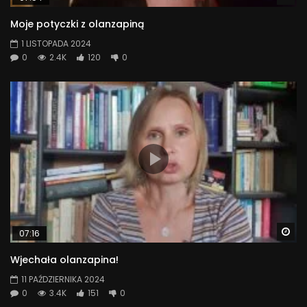
Moje potyczki z olanzapiną
1 LISTOPADA 2024
0
2.4K
120
0
Wa
07:16
Wjechała olanzapina!
11 PAŹDZIERNIKA 2024
0
3.4K
151
0