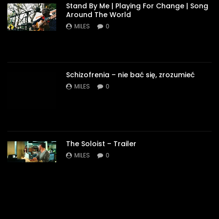
Stand By Me | Playing For Change | Song
Around The World
MILES
0
Schizofrenia – nie bać się, zrozumieć
MILES
0
The Soloist – Trailer
MILES
0