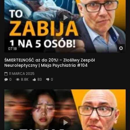
Wa
07:18
ŚMIERTELNOŚĆ aż do 20%! – Złośliwy Zespół
Neuroleptyczny | Misja Psychiatria #104
11 MARCA 2025
0
8.8K
83
0