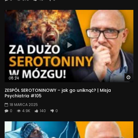
Wa
06:24
ZESPÓŁ SEROTONINOWY – jak go uniknąć? | Misja
Psychiatria #105
18 MARCA 2025
0
4.9K
140
0