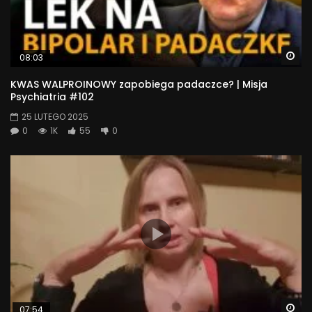
Wa
08:03
KWAS WALPROINOWY zapobiega padaczce? | Misja
Psychiatria #102
25 LUTEGO 2025
0
1K
55
0
Wa
07:54