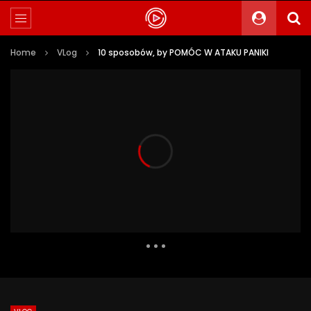
Home
VLog
10 sposobów, by POMÓC W ATAKU PANIKI
65 102 Views
3 809
0
Auto Next
0 Comments