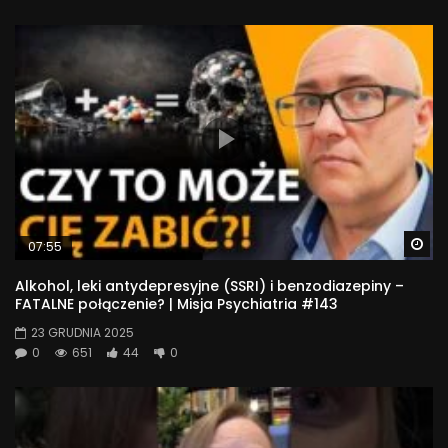
Wa
07:55
Alkohol, leki antydepresyjne (SSRI) i benzodiazepiny –
FATALNE połączenie? | Misja Psychiatria #143
23 GRUDNIA 2025
0
651
44
0