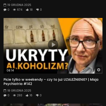
19 GRUDNIA 2025
0
674
18
0
Wa
08:14
Picie tylko w weekendy – czy to już UZALEŻNIENIE? | Misja
Psychiatria #142
18 GRUDNIA 2025
0
293
16
0