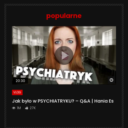
popularne
Watch 
20:30
VLOG
Jak było w PSYCHIATRYKU? – Q&A | Hania Es
1M
27K