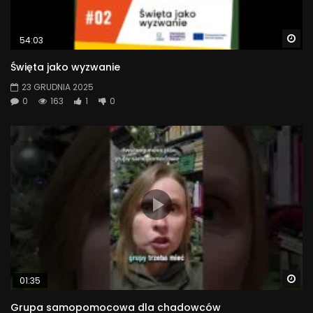
Wa
54:03
Święta jako wyzwanie
23 GRUDNIA 2025
0
163
1
0
Wa
01:35
Grupa samopomocowa dla chadowców