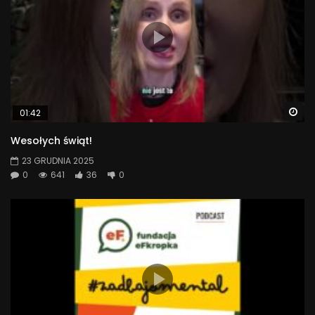
Wa
01:42
Wesołych świąt!
23 GRUDNIA 2025
0
641
36
0