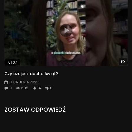
Wa
01:07
Czy czujesz ducha świąt?
17 GRUDNIA 2025
0
685
14
0
ZOSTAW ODPOWIEDŹ