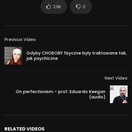
3.8K
0
Facebook: http://www.facebook.com/haniaess
DRUŻYNA ES na Facebooku: http://bitly.com/druzynaes
Instagram: http://instagram.com/hania.es/
Twitter: http://twitter.com/haniaes
Previous Video
Blog: http://www.hania.es/
65 102
Gdyby CHOROBY fizyczne były traktowane tak,
jak psychiczne
Next Video
On perfectionism – ​prof. Eduardo Keegan
(audio)
RELATED VIDEOS