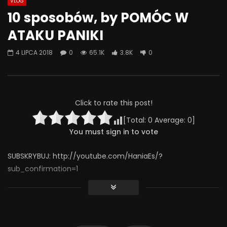
VLOG
Watch Later
07:55
01:42
10 sposobów, by POMÓC W
Alkohol, leki antydepresyjne (SSRI)
Wesołych świąt!
ATAKU PANIKI
i benzodiazepiny – FATALNE
23 GRUDNIA 2025
połączenie? | Misja Psychiatria
0
641
36
4 LIPCA 2018
0
65.1K
3.8K
0
#143
23 GRUDNIA 2025
0
651
44
0
Click to rate this post!
[Total:
0
Average:
0
]
You must sign in to vote
SUBSKRYBUJ: http://youtube.com/HaniaEs/?
sub_confirmation=1
Każdy, kto kiedyś przeżył atak paniki wie, jak trudne są to
momenty. Warto więc wiedzieć, w jaki sposób ułatwić ten
czas osobie cierpiącej na napady lękowe.