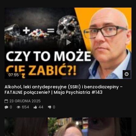
Wa
07:55
Alkohol, leki antydepresyjne (SSRI) i benzodiazepiny –
FATALNE połączenie? | Misja Psychiatria #143
23 GRUDNIA 2025
0
654
44
0