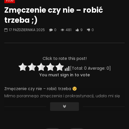
VLOG
Watch Later
07:55
01:42
Zmęczenie czy nie – robić
Alkohol, leki antydepresyjne (SSRI)
Wesołych świąt!
trzeba ;)
i benzodiazepiny – FATALNE
23 GRUDNIA 2025
połączenie? | Misja Psychiatria
0
641
36
17 PAŹDZIERNIKA 2025
0
481
9
0
#143
23 GRUDNIA 2025
0
654
44
0
Click to rate this post!
[Total:
0
Average:
0
]
You must sign in to vote
Zmęczenie czy nie – robić trzeba
Mimo porannego zmęczenia i prokrastynacji, udało mi się
dalej ogarniać ofertę sprzedażową mojego e-booka o
emocjach i o emocjach w relacji, i już prawie kończę
Teraz czas na gotowanie leczo. A Ty lubisz gotować?
#praca #copywriting #gotowanie #chad #adhd