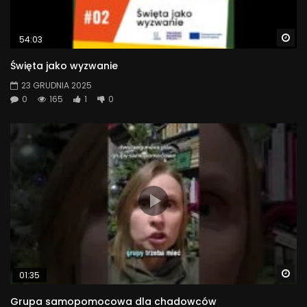
Wa
54:03
Święta jako wyzwanie
23 GRUDNIA 2025
0
165
1
0
Wa
01:35
Grupa samopomocowa dla chadowców