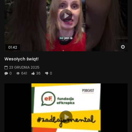
Wa
01:42
Wesołych świąt!
23 GRUDNIA 2025
0
641
36
0