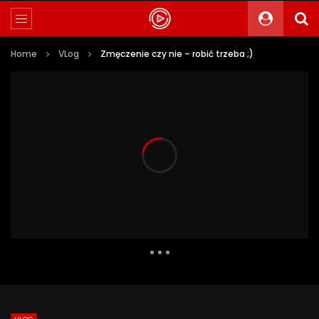
Home
VLog
Zmęczenie czy nie – robić trzeba ;)
481 Views
9
0
Auto Next
0 Comments