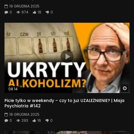
19 GRUDNIA 2025
0
674
18
0
Wa
08:14
Picie tylko w weekendy – czy to już UZALEŻNIENIE? | Misja
Psychiatria #142
18 GRUDNIA 2025
0
293
16
0