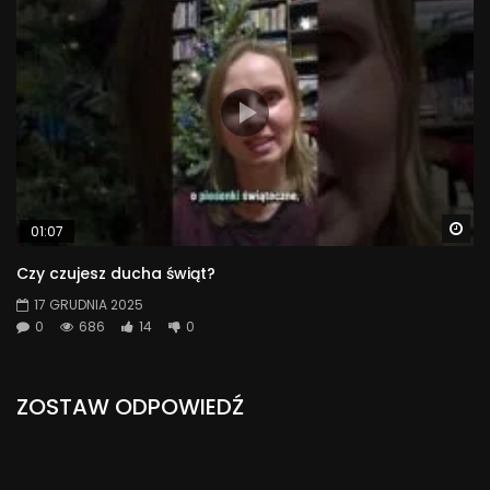
Wa
01:07
Czy czujesz ducha świąt?
17 GRUDNIA 2025
0
686
14
0
ZOSTAW ODPOWIEDŹ