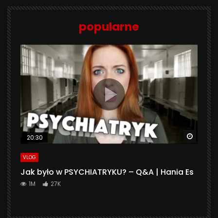
popularne
Watch 
20:30
VLOG
Jak było w PSYCHIATRYKU? – Q&A | Hania Es
1M
27K