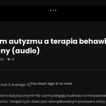
Dislike
Watch Later
Share
Report
Repea
Watch Later
01:05:28
um autyzmu a terapia behawi
y zrobić, żeby szkoła
Problemowe zachowania
ny (audio)
jscem bezpiecznym –
seksualne u dzieci i młodzieży or
o przemocy rówieśniczej
techniki terapii
199
33
CA 2025
9 MAJA 2025
3
4
0
0
296
7
0
You must sign in to vote
Total:
0
Average:
0
]
ećmi autystycznymi? Na czym polegają trudności w motywowaniu
mu. Terapia tych dzieci jest skomplikowanym procesem, który po