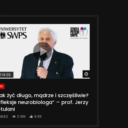
ter
Watch Later
1:14:03
06:20
OG
VLOG
ak żyć długo, mądrze i szczęśliwie?
CZY MASZ 
fleksje neurobiologa” – prof. Jerzy
774K
31.
tulani
MILES
0.9M
8.6K