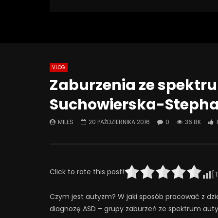
36 806 Views
Turn Off Light
Like
199
33
VLOG
Watch Later
49:53
44:28
Zaburzenia ze spektr
Znaczenie obecności i
Co możem
Suchowierska-Stepha
zaangażowania ojca w rozwój
była mie
psychoseksualny dorastającego
rozmowa 
dziecka
MILES
20 PAŹDZIERNIKA 2016
0
36.8K
4 CZERW
27 CZERWCA 2025
0
31
0
241
7
0
Click to rate this post!
[
Czym jest autyzm? W jaki sposób pracować z dzi
diagnozę ASD – grupy zaburzeń ze spektrum autyz