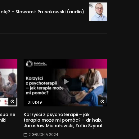
zę oraz umiejętności niezbędne do pełnienia
i rolę? – Sławomir Prusakowski (audio)
Watch Later
Watch Later
01:01:49
sualne
Korzyści z psychoterapii – jak
iki
terapia może mi pomóc? – dr hab.
Jarosław Michałowski, Zofia Szynal
2 GRUDNIA 2024