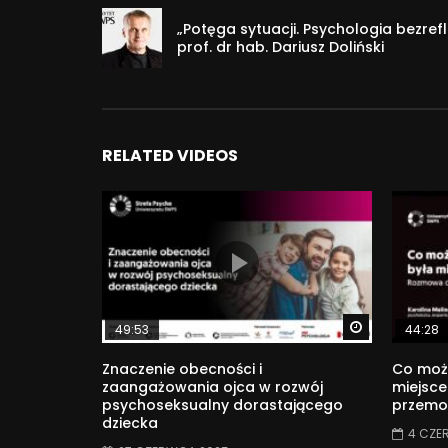
O projekcie:
„Potęga sytuacji. Psychologia bezre
Strefa Rodzica to projekt Uniwersytetu SWPS, od
prof. dr hab. Dariusz Doliński
najtrudniejszej roli – ojca lub matki.
Informacje o projekcie Strefa Rodzica SWPS: http
#autyzm #asperger #ASD #rozwój #dziecko #ps
RELATED VIDEOS
36 806
Watch Later
49:53
44:28
Znaczenie obecności i
Co może
zaangażowania ojca w rozwój
miejsc
psychoseksualny dorastającego
przemoc
dziecka
4 CZE