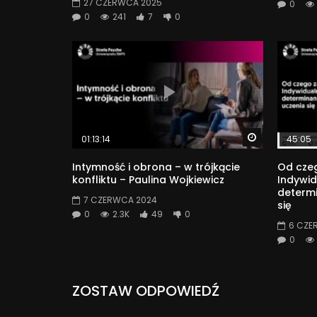
27 CZERWCA 2025
0
0
241
7
0
Watch Later
01:13:14
45:05
Intymność i obrona – w trójkącie
Od czeg
konfliktu – Paulina Wojkiewicz
Indywid
determ
7 CZERWCA 2024
się
0
2.3K
49
0
6 CZE
0
ZOSTAW ODPOWIEDŹ