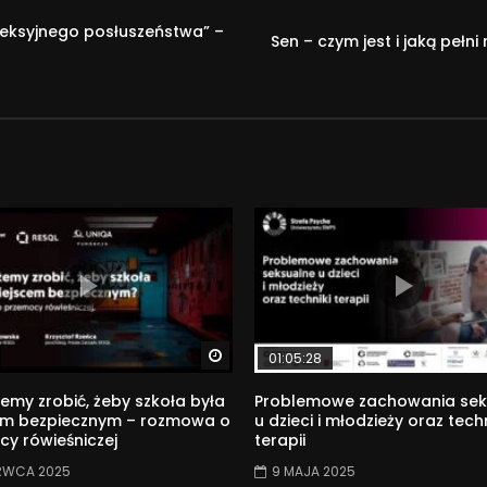
fleksyjnego posłuszeństwa” –
powiadający na współczesne potrzeby rodziców. Pogłębiamy wied
Sen – czym jest i jaką pełn
://www.swps.pl/strefa-rodzica
ychologia #terapia
Watch Later
01:05:28
my zrobić, żeby szkoła była
Problemowe zachowania sek
em bezpiecznym – rozmowa o
u dzieci i młodzieży oraz techn
y rówieśniczej
terapii
RWCA 2025
9 MAJA 2025