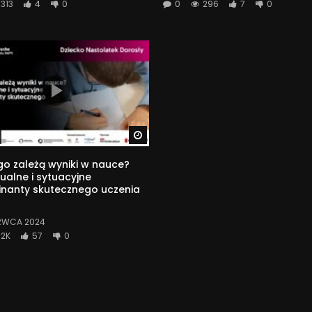
313
4
0
0
296
7
0
Watch Later
o zależą wyniki w nauce?
ualne i sytuacyjne
inanty skutecznego uczenia
RWCA 2024
2K
57
0