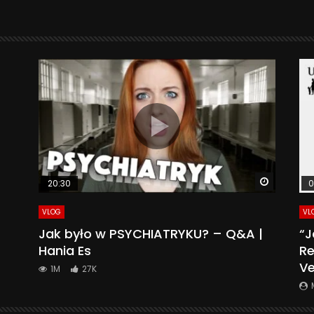
Watch La
20:30
0
VLOG
VL
Jak było w PSYCHIATRYKU? – Q&A |
“J
Hania Es
Re
Ve
1M
27K