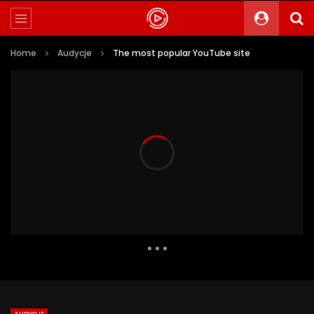
Home
Audycje
The most popular YouTube site
9 987 Views
113
0
Auto Next
0 Comments