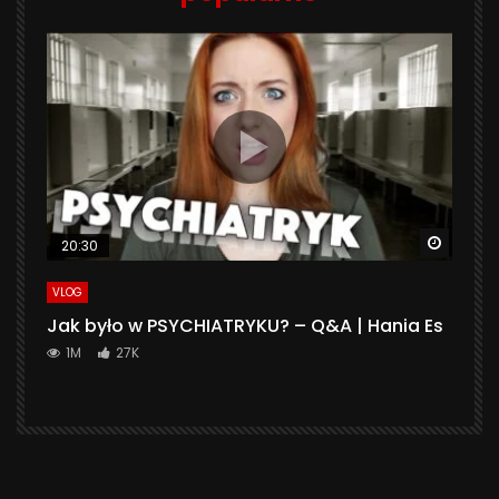
Watch 
20:30
VLOG
Jak było w PSYCHIATRYKU? – Q&A | Hania Es
1M
27K