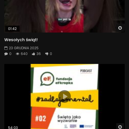
Wa
01:42
Wesołych świąt!
23 GRUDNIA 2025
0
640
36
0
Wa
54:03