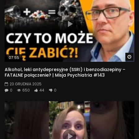
Wa
07:55
Alkohol, leki antydepresyjne (SSRI) i benzodiazepiny –
FATALNE połączenie? | Misja Psychiatria #143
23 GRUDNIA 2025
0
650
44
0