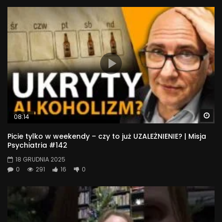
Wa
08:14
Picie tylko w weekendy – czy to już UZALEŻNIENIE? | Misja
Psychiatria #142
18 GRUDNIA 2025
0
291
16
0