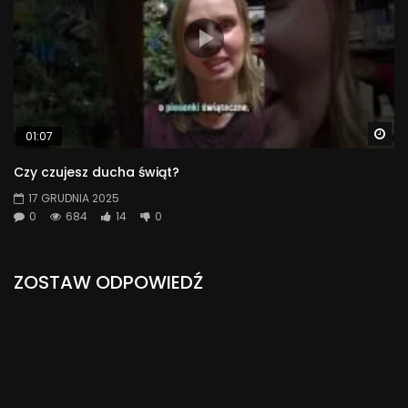
Wa
01:07
Czy czujesz ducha świąt?
17 GRUDNIA 2025
0
684
14
0
ZOSTAW ODPOWIEDŹ