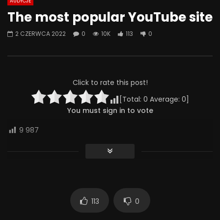
AUDYCJE
Watch Later
07:55
01:42
The most popular YouTube site
Alkohol, leki antydepresyjne (SSRI)
Wesołych świąt!
2 CZERWCA 2022
0
10K
113
0
i benzodiazepiny – FATALNE
23 GRUDNIA 2025
połączenie? | Misja Psychiatria
0
640
36
#143
23 GRUDNIA 2025
0
650
44
0
Click to rate this post!
[Total:
0
Average:
0
]
You must sign in to vote
9 987
113
0