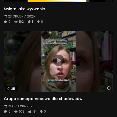
Święta jako wyzwanie
23 GRUDNIA 2025
0
162
1
0
Wa
01:35
Grupa samopomocowa dla chadowców
19 GRUDNIA 2025
0
673
18
0