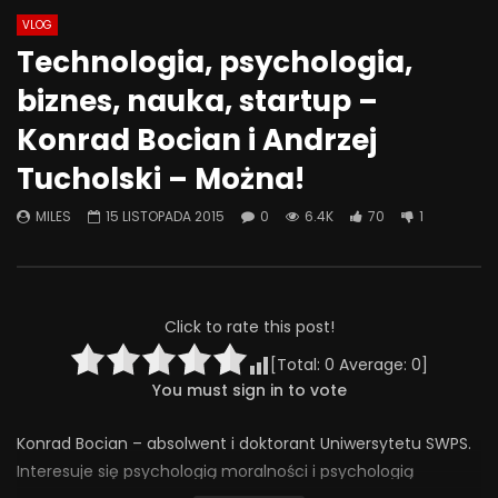
VLOG
Watch Later
49:53
44:28
Technologia, psychologia,
Znaczenie obecności i
Co możemy zrobić, że
biznes, nauka, startup –
zaangażowania ojca w rozwój
była miejscem bezpi
psychoseksualny dorastającego
rozmowa o przemocy 
Konrad Bocian i Andrzej
dziecka
4 CZERWCA 2025
Tucholski – Można!
27 CZERWCA 2025
0
313
4
0
0
242
7
0
MILES
15 LISTOPADA 2015
0
6.4K
70
1
Click to rate this post!
[Total:
0
Average:
0
]
You must sign in to vote
Konrad Bocian – absolwent i doktorant Uniwersytetu SWPS.
Interesuje się psychologią moralności i psychologią