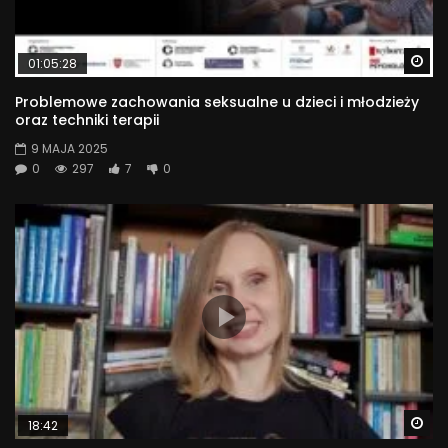
Wa
01:05:28
Problemowe zachowania seksualne u dzieci i młodzieży
oraz techniki terapii
9 MAJA 2025
0
297
7
0
Wa
18:42