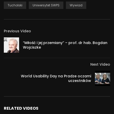
naprawdę można. Gospodarzem programu jest Andrzej
Tucholski
Uniwersytet SWPS
Wywiad
Tucholski, autor bloga andrzejtucholski.pl, student
psychologii biznesu na Uniwersytecie SWPS.
#technologia #startup #granty #biznes
Previous Video
6 386
“Miłość i jej przemiany” – prof. dr hab. Bogdan
Wojciszke
Next Video
World Usability Day na Pradze oczami
uczestników
RELATED VIDEOS