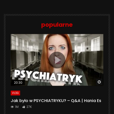
popularne
Watch 
20:30
VLOG
Jak było w PSYCHIATRYKU? – Q&A | Hania Es
1M
27K