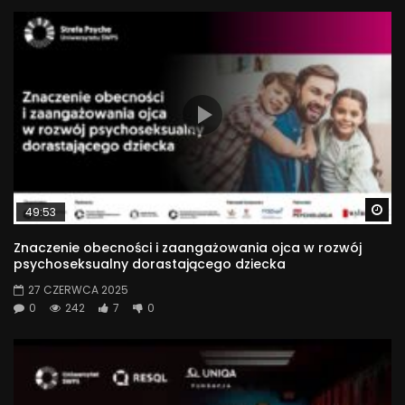
Wa
49:53
Znaczenie obecności i zaangażowania ojca w rozwój
psychoseksualny dorastającego dziecka
27 CZERWCA 2025
0
242
7
0