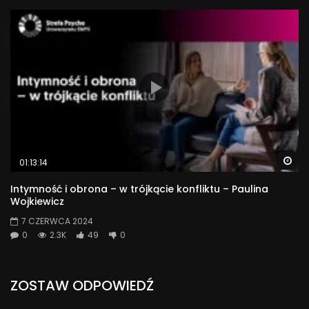
Wa
01:13:14
Intymność i obrona – w trójkącie konfliktu – Paulina
Wojkiewicz
7 CZERWCA 2024
0
2.3K
49
0
ZOSTAW ODPOWIEDŹ