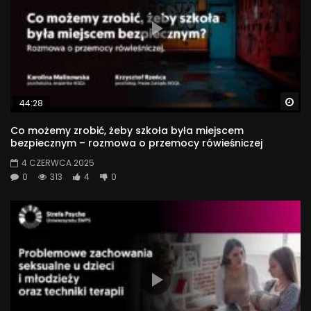
Wa
44:28
Co możemy zrobić, żeby szkoła była miejscem
bezpiecznym – rozmowa o przemocy rówieśniczej
4 CZERWCA 2025
0
313
4
0