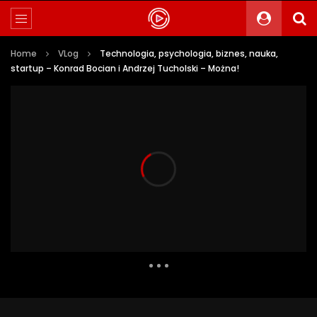
Home
VLog
Technologia, psychologia, biznes, nauka,
startup – Konrad Bocian i Andrzej Tucholski – Można!
6 386 Views
70
1
Auto Next
0 Comments