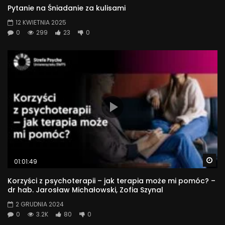
Pytanie na Śniadanie za kulisami
12 KWIETNIA 2025
0
299
23
0
Wa
01:01:49
Korzyści z psychoterapii – jak terapia może mi pomóc? –
dr hab. Jarosław Michałowski, Zofia Szynal
2 GRUDNIA 2024
0
3.2K
80
0