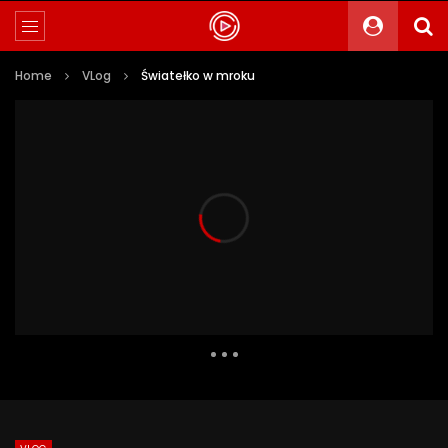
Home
VLog
Światełko w mroku
119 Views
1
0
Auto Next
0 Comments