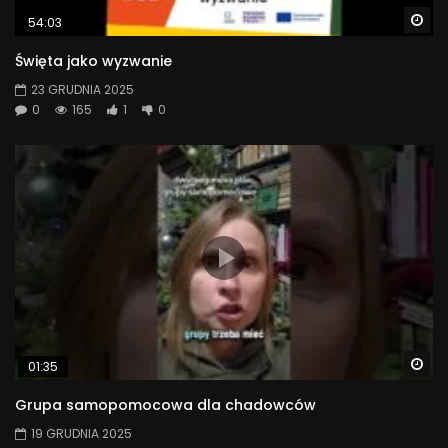
Wa
54:03
Święta jako wyzwanie
23 GRUDNIA 2025
0
165
1
0
Wa
01:35
Grupa samopomocowa dla chadowców
19 GRUDNIA 2025