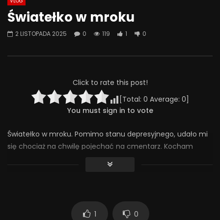
VLOG
Watch Later
07:55
01:42
Światełko w mroku
Alkohol, leki antydepresyjne (SSRI)
Wesołych świąt!
2 LISTOPADA 2025
0
119
1
0
i benzodiazepiny – FATALNE
23 GRUDNIA 2025
połączenie? | Misja Psychiatria
0
641
36
#143
23 GRUDNIA 2025
0
655
44
0
Click to rate this post!
[Total:
0
Average:
0
]
You must sign in to vote
Światełko w mroku. Pomimo stanu depresyjnego, udało mi
się chociaż na chwilę pojechać na cmentarz. Kocham
mistycyzm Dnia Zmarłych i Zaduszek – ciepłe kolory i
zapach świec. Jest w tym magicznego.
#dzieńzmarłych #wszystkichświętych #depresja #chad
#mistycyzm
119
1
0