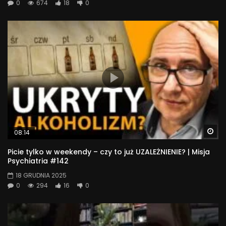
0
674
18
0
Wa
08:14
Picie tylko w weekendy – czy to już UZALEŻNIENIE? | Misja
Psychiatria #142
18 GRUDNIA 2025
0
294
16
0