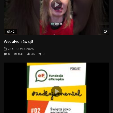
Wa
01:42
Wesołych świąt!
23 GRUDNIA 2025
0
641
36
0