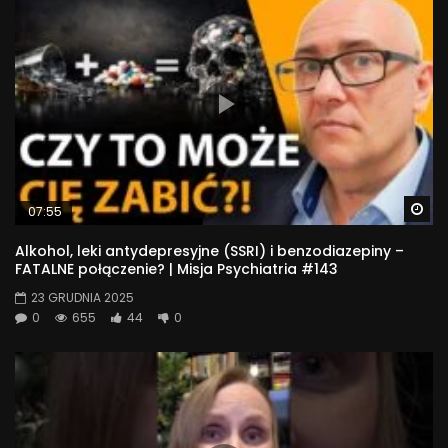
Wa
07:55
Alkohol, leki antydepresyjne (SSRI) i benzodiazepiny –
FATALNE połączenie? | Misja Psychiatria #143
23 GRUDNIA 2025
0
655
44
0