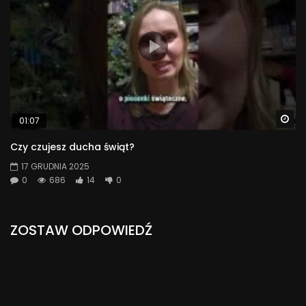
Wa
01:07
Czy czujesz ducha świąt?
17 GRUDNIA 2025
0
686
14
0
ZOSTAW ODPOWIEDŹ