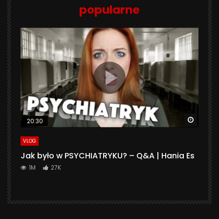
popularne
Watch 
20:30
VLOG
Jak było w PSYCHIATRYKU? – Q&A | Hania Es
1M
27K