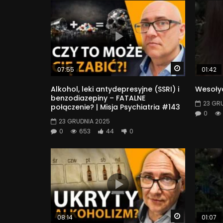
Watch Later
07:55
01:42
Alkohol, leki antydepresyjne (SSRI) i
Wesołyc
benzodiazepiny – FATALNE
23 GR
połączenie? | Misja Psychiatria #143
0
23 GRUDNIA 2025
0
653
44
0
Watch Later
08:14
01:07