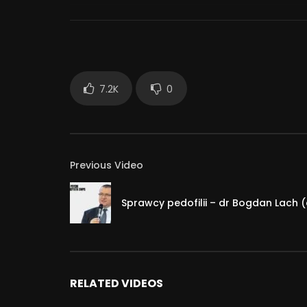
Czy studia spełniają moje oczekiwania? Jak się dos
Facebook: http://www.facebook.com/haniaess
DRUŻYNA ES na Facebooku: http://bitly.com/druz
Instagram: http://instagram.com/hania.es/
7.2K
0
Twitter: http://twitter.com/haniaes
Blog: http://www.hania.es/
133 553
Previous Video
Sprawcy pedofilii – dr Bogdan Lach 
RELATED VIDEOS