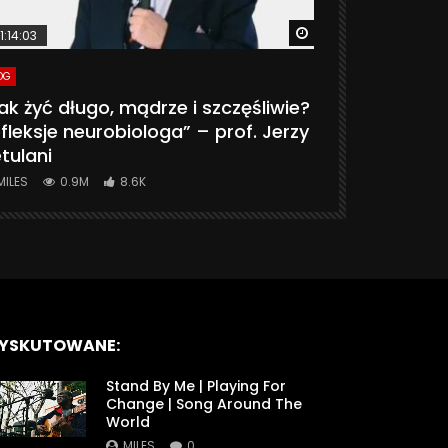
ter
Watch Later
1:14:03
06:20
OG
VLOG
ak żyć długo, mądrze i szczęśliwie?
CZY MASZ 
fleksje neurobiologa” – prof. Jerzy
774K
31.
tulani
MILES
0.9M
8.6K
YSKUTOWANE:
Stand By Me | Playing For
Change | Song Around The
World
MILES
0