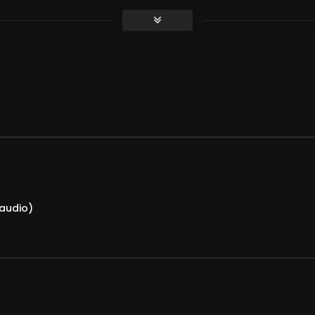
tać, czy jest ciężko, no i… co z pracą?!
ynaes
(audio)