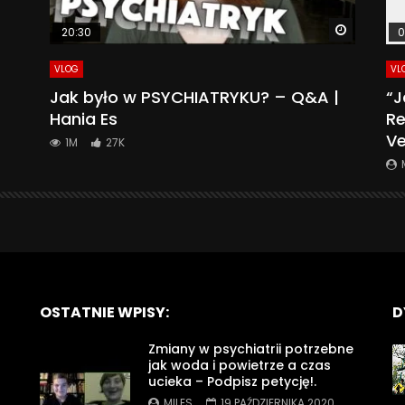
Watch La
20:30
0
VLOG
VL
Jak było w PSYCHIATRYKU? – Q&A |
“J
Hania Es
Re
Ve
1M
27K
OSTATNIE WPISY:
D
Zmiany w psychiatrii potrzebne
jak woda i powietrze a czas
ucieka – Podpisz petycję!.
MILES
19 PAŹDZIERNIKA 2020