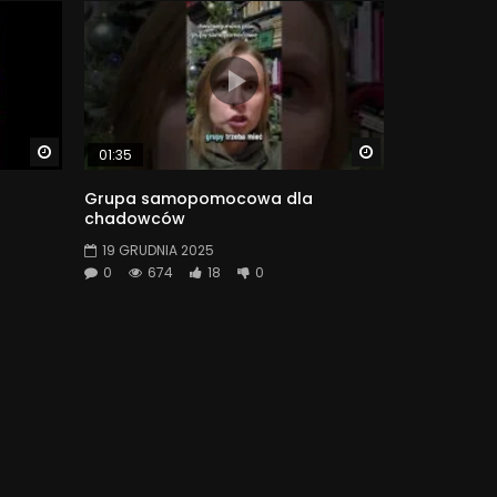
Watch Later
Watch Later
01:35
Grupa samopomocowa dla
chadowców
19 GRUDNIA 2025
0
674
18
0