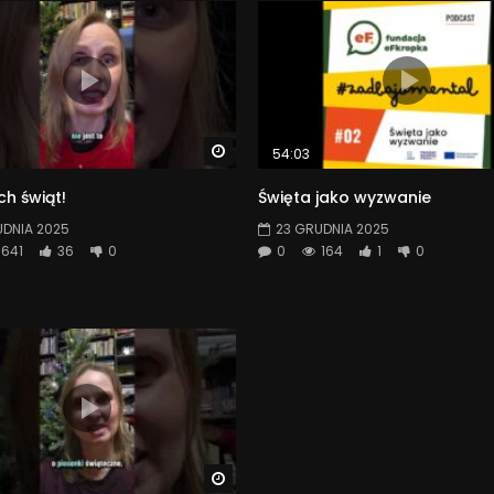
Watch Later
54:03
h świąt!
Święta jako wyzwanie
UDNIA 2025
23 GRUDNIA 2025
641
36
0
0
164
1
0
Watch Later