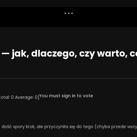
Dislike
Watch Later
Share
Report
Repea
Watch Later
54:03
 jak, dlaczego, czy warto, c
świąt!
Święta jako wyzwanie
NIA 2025
23 GRUDNIA 2025
41
36
0
0
164
1
0
You must sign in to vote
Total:
0
Average:
0
]
o dość spory krok, ale przyczyniła się do tego (chyba przede wsz