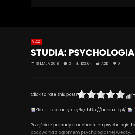
133 553 Views
Turn Off Light
Like
7 207
0
VLOG
Watch Later
07:55
01:42
STUDIA: PSYCHOLOGIA —
Alkohol, leki antydepresyjne (SSRI)
Wesołych 
i benzodiazepiny – FATALNE
16 MAJA 2018
0
133.6K
7.2K
0
23 GRUD
połączenie? | Misja Psychiatria
0
6
#143
23 GRUDNIA 2025
0
653
44
0
Click to rate this post!
[
Kliknij i kup moją książkę: http://hania.alt.pl/
Przejście z polibudy i mechaniki na psychologię t
obcowania z ogromem psychologicznej wiedzy.