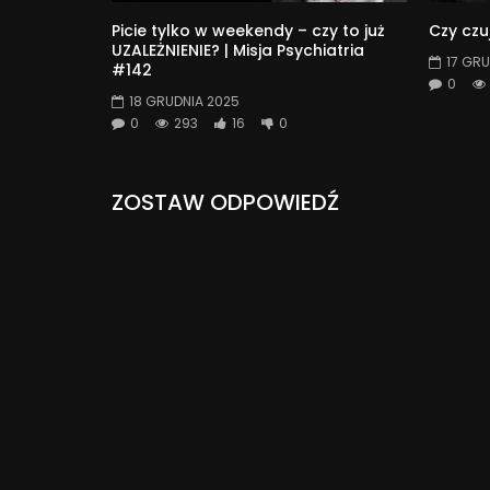
Picie tylko w weekendy – czy to już
Czy czu
UZALEŻNIENIE? | Misja Psychiatria
17 GRU
#142
0
18 GRUDNIA 2025
0
293
16
0
ZOSTAW ODPOWIEDŹ