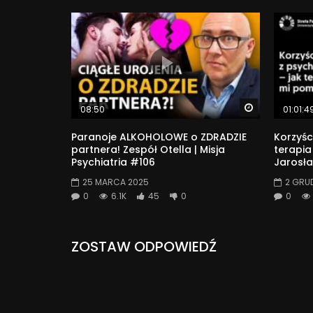
Watch Later
08:50
01:01:4
Paranoje ALKOHOLOWE o ZDRADZIE
Korzyśc
partnera! Zespół Otella | Misja
terapia
Psychiatria #106
Jarosła
25 MARCA 2025
2 GRU
0
6.1K
45
0
0
ZOSTAW ODPOWIEDŹ