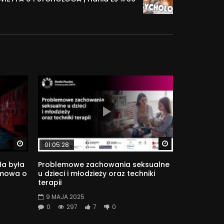
u psychologii społecznej w praktyce.
ałalności upowszechniającej naukę powołanym
tic University.
psychologicznej na najwyższym merytorycznym
nego, jak i zawodowego. Chcemy ukazywać
pomocowym, terapeutycznym), ale również w
pl/strefa-psyche
Watch Later
Watch Later
01:05:28
ła była
Problemowe zachowania seksualne
zmowa o
u dzieci i młodzieży oraz techniki
terapii
9 MAJA 2025
0
297
7
0