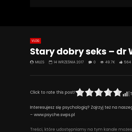
49 673 Views
Turn Off Light
Like
564
50
VLOG
Watch Later
01:23:37
49:53
Stary dobry seks – dr
Gaslighting.
Znaczenie
zaangażo
MILES
14 WRZEŚNIA 2017
0
49.7K
564
3 PAŹDZIERNIKA 2025
psychose
0
339
40
0
dziecka
27 CZER
0
2
Click to rate this post!
[
Interesujesz się psychologią? Zajrzyj też na nasze
– www.psyche.swps.pl
Treści, które udostępniamy na tym kanale możes