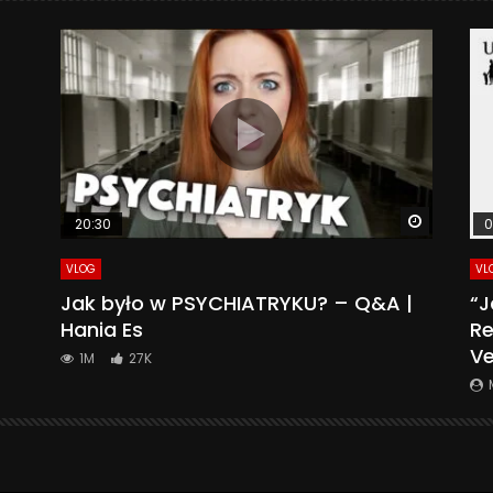
Watch La
20:30
0
VLOG
VL
Jak było w PSYCHIATRYKU? – Q&A |
“J
Hania Es
Re
Ve
1M
27K