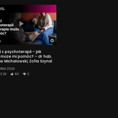
Watch Later
9
i z psychoterapii – jak
 może mi pomóc? – dr hab.
w Michałowski, Zofia Szynal
DNIA 2024
3.2K
80
0