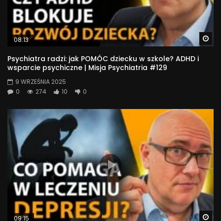
Wa
08:13
Psychiatra radzi: jak POMÓC dziecku w szkole? ADHD i
wsparcie psychiczne | Misja Psychiatria #129
9 WRZEŚNIA 2025
0
274
10
0
Wa
09:15