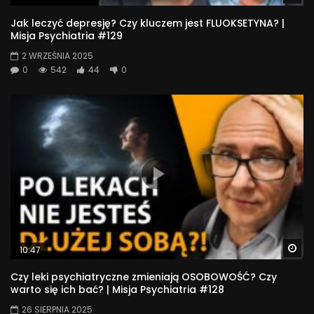
Jak leczyć depresję? Czy kluczem jest FLUOKSETYNA? |
Misja Psychiatria #129
2 WRZEŚNIA 2025
0
542
44
0
Wa
10:47
Czy leki psychiatryczne zmieniają OSOBOWOŚĆ? Czy
warto się ich bać? | Misja Psychiatria #128
26 SIERPNIA 2025