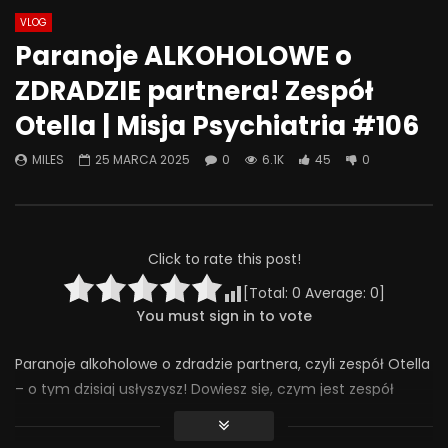
VLOG
Watch Later
08:18
07:49
Paranoje ALKOHOLOWE o
Jak odstawić LEKI? Ostatnia wizyta
Jak psychiatrzy i ter
ZDRADZIE partnera! Zespół
– kiedy przestać chodzić do
SZKODZĄ pacjentom? 
psychiatry? | Misja Psychiatria
Psychiatria #133
Otella | Misja Psychiatria #106
#138
30 WRZEŚNIA 2025
4 LISTOPADA 2025
0
414
20
MILES
25 MARCA 2025
0
6.1K
45
0
0
293
24
0
Click to rate this post!
[Total:
0
Average:
0
]
You must sign in to vote
Paranoje alkoholowe o zdradzie partnera, czyli zespół Otella
– o tym dzisiaj usłyszysz! Dowiesz się, czym jest zespół
Otella i jaka jest różnica między zespołem Otella a
schizofrenią. Poruszę rolę szczegółowego i drobiazgowego