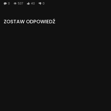
0
537
40
0
ZOSTAW ODPOWIEDŹ