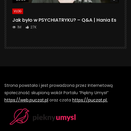
VLOG
Jak było w PSYCHIATRYKU? – Q&A | Hania Es
1M
27K
Strona powstała i jest prowadzona przez Internetową
społeczność skupioną wokół Portalu “Piękny Umysł”
https://web.puczat.pl
oraz czata
https://puczat.pl.