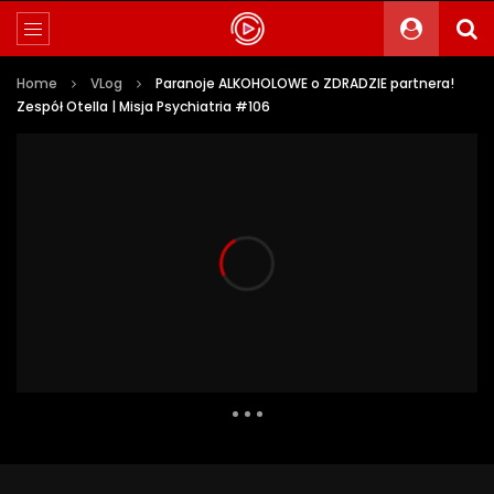
Home
VLog
Paranoje ALKOHOLOWE o ZDRADZIE partnera!
Zespół Otella | Misja Psychiatria #106
6 078 Views
45
0
Auto Next
0 Comments