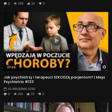
0
293
24
0
Wa
07:49
Jak psychiatrzy i terapeuci SZKODZĄ pacjentom? | Misja
Psychiatria #133
30 WRZEŚNIA 2025
0
414
20
0