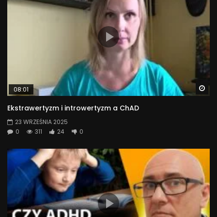
Wa
08:01
Ekstrawertyzm i introwertyzm a ChAD
23 WRZEŚNIA 2025
0
311
24
0