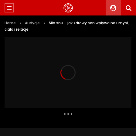
Home
Audycje
Siła snu – jak zdrowy sen wpływa na umysł,
ciało i relacje
1 618 Views
65
0
Auto Next
0 Comments