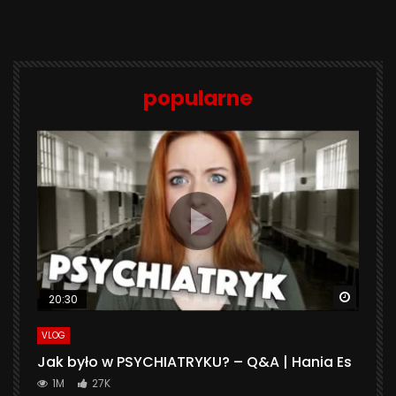
popularne
Watch 
20:30
VLOG
Jak było w PSYCHIATRYKU? – Q&A | Hania Es
1M
27K