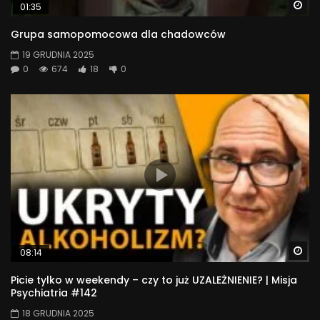
Wa
01:35
Grupa samopomocowa dla chadowców
19 GRUDNIA 2025
0
674
18
0
Wa
08:14
Picie tylko w weekendy – czy to już UZALEŻNIENIE? | Misja
Psychiatria #142
18 GRUDNIA 2025