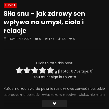
AUDYCJE
Watch Later
07:55
01:42
Siła snu – jak zdrowy sen
Alkohol, leki antydepresyjne (SSRI)
Wesołych świąt!
wpływa na umysł, ciało i
i benzodiazepiny – FATALNE
23 GRUDNIA 2025
połączenie? | Misja Psychiatria
relacje
0
641
36
#143
23 GRUDNIA 2025
8 KWIETNIA 2025
0
1.6K
65
0
0
655
44
0
Click to rate this post!
[Total:
0
Average:
0
]
You must sign in to vote
Każdemu zdarzyło się pewnie raz czy dwa zarwać noc, takie
sporadyczne epizody, zwłaszcza w młodym wieku, nie mają
zazwyczaj poważnych konsekwencji. Co innego długotrwałe
niedosypianie, które może mieć negatywny wpływ na nasze