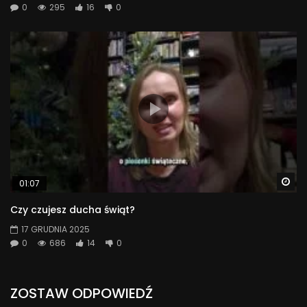
0
295
16
0
Wa
01:07
Czy czujesz ducha świąt?
17 GRUDNIA 2025
0
686
14
0
ZOSTAW ODPOWIEDŹ