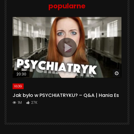
popularne
Watch 
20:30
VLOG
Jak było w PSYCHIATRYKU? – Q&A | Hania Es
1M
27K