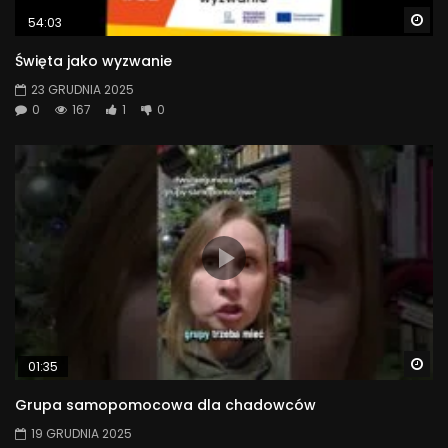
Wa
54:03
Święta jako wyzwanie
23 GRUDNIA 2025
0
167
1
0
Wa
01:35
Grupa samopomocowa dla chadowców
19 GRUDNIA 2025