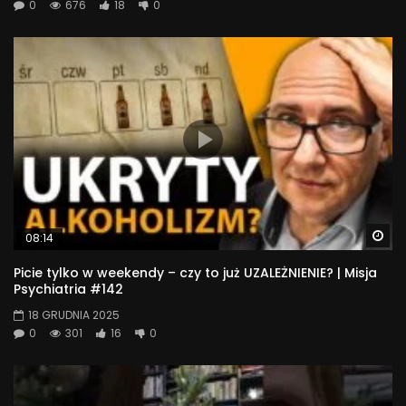
0
676
18
0
Wa
08:14
Picie tylko w weekendy – czy to już UZALEŻNIENIE? | Misja
Psychiatria #142
18 GRUDNIA 2025
0
301
16
0