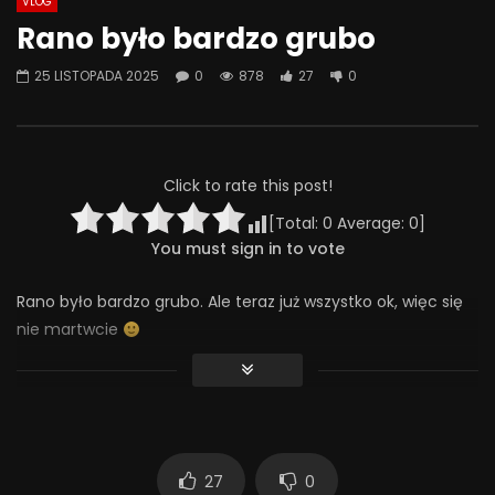
VLOG
Watch Later
07:55
01:42
Rano było bardzo grubo
Alkohol, leki antydepresyjne (SSRI)
Wesołych świąt!
25 LISTOPADA 2025
0
878
27
0
i benzodiazepiny – FATALNE
23 GRUDNIA 2025
połączenie? | Misja Psychiatria
0
643
36
#143
23 GRUDNIA 2025
0
660
44
0
Click to rate this post!
[Total:
0
Average:
0
]
You must sign in to vote
Rano było bardzo grubo. Ale teraz już wszystko ok, więc się
nie martwcie
#chorobaafektywnadwubiegunowa #chad #depresja #lęk
878
27
0