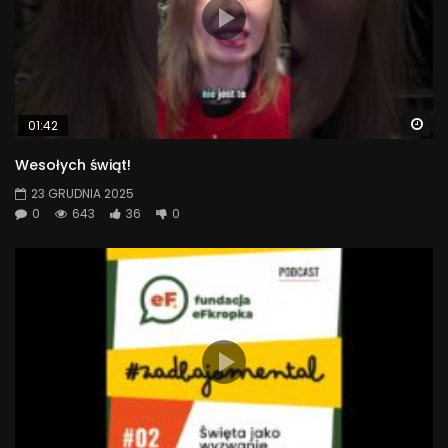
Wa
01:42
Wesołych świąt!
23 GRUDNIA 2025
0
643
36
0