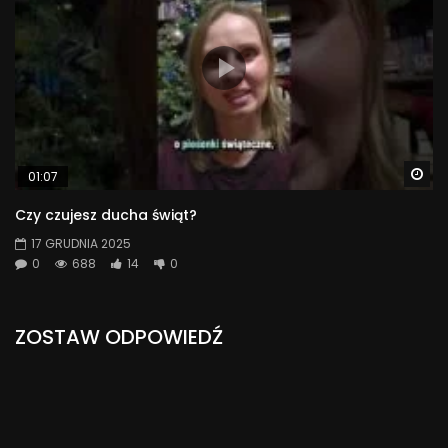
Wa
01:07
Czy czujesz ducha świąt?
17 GRUDNIA 2025
0
688
14
0
ZOSTAW ODPOWIEDŹ