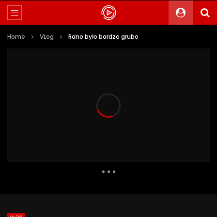
Home
VLog
Rano było bardzo grubo
878 Views
27
0
Auto Next
0 Comments