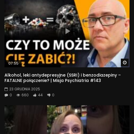
Wa
07:55
Alkohol, leki antydepresyjne (SSRI) i benzodiazepiny –
FATALNE połączenie? | Misja Psychiatria #143
23 GRUDNIA 2025
0
660
44
0