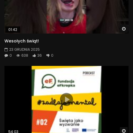
Wa
01:42
Wesołych świąt!
23 GRUDNIA 2025
0
638
36
0
Wa
54:03