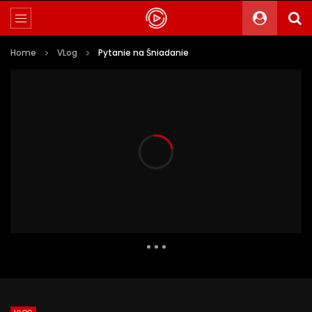
Home
VLog
Pytanie na Śniadanie
3 006 Views
92
0
Auto Next
0 Comments