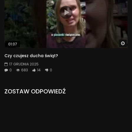
Wa
01:07
Czy czujesz ducha świąt?
17 GRUDNIA 2025
0
683
14
0
ZOSTAW ODPOWIEDŹ