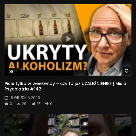
Wa
08:14
Picie tylko w weekendy – czy to już UZALEŻNIENIE? | Misja
Psychiatria #142
18 GRUDNIA 2025
0
291
16
0