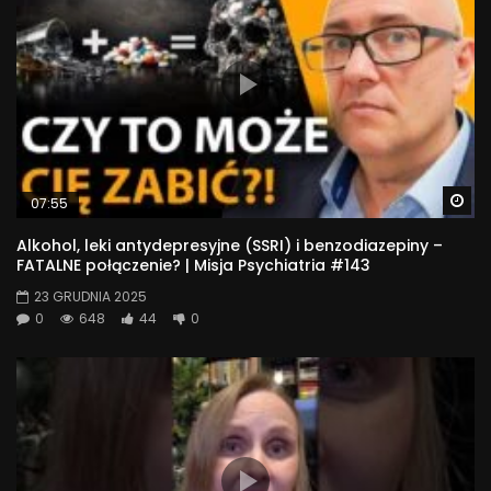
Wa
07:55
Alkohol, leki antydepresyjne (SSRI) i benzodiazepiny –
FATALNE połączenie? | Misja Psychiatria #143
23 GRUDNIA 2025
0
648
44
0