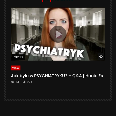
Watch 
20:30
VLOG
Jak było w PSYCHIATRYKU? – Q&A | Hania Es
1M
27K