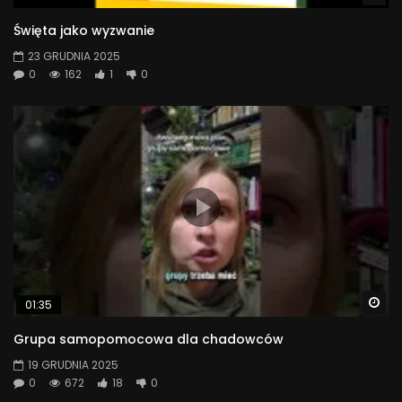
Święta jako wyzwanie
23 GRUDNIA 2025
0
162
1
0
Wa
01:35
Grupa samopomocowa dla chadowców
19 GRUDNIA 2025
0
672
18
0