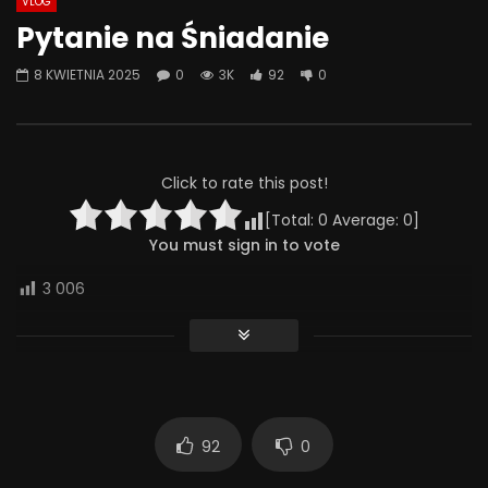
VLOG
Watch Later
07:55
01:42
Pytanie na Śniadanie
Alkohol, leki antydepresyjne (SSRI)
Wesołych świąt!
8 KWIETNIA 2025
0
3K
92
0
i benzodiazepiny – FATALNE
23 GRUDNIA 2025
połączenie? | Misja Psychiatria
0
638
36
#143
23 GRUDNIA 2025
0
648
44
0
Click to rate this post!
[Total:
0
Average:
0
]
You must sign in to vote
3 006
92
0