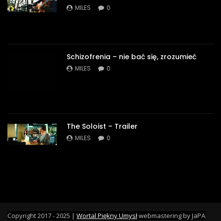
MILES
0
Schizofrenia – nie bać się, zrozumieć
MILES
0
The Soloist – Trailer
MILES
0
Copyright 2017 - 2025 |
Wortal Piękny Umysł
webmastering by JaPA