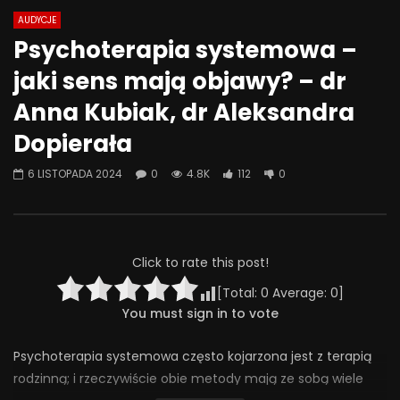
AUDYCJE
Watch Later
07:55
01:42
Psychoterapia systemowa –
Alkohol, leki antydepresyjne (SSRI)
Wesołych świąt!
jaki sens mają objawy? – dr
i benzodiazepiny – FATALNE
23 GRUDNIA 2025
połączenie? | Misja Psychiatria
Anna Kubiak, dr Aleksandra
0
639
36
#143
Dopierała
23 GRUDNIA 2025
0
649
44
0
6 LISTOPADA 2024
0
4.8K
112
0
Click to rate this post!
[Total:
0
Average:
0
]
You must sign in to vote
Psychoterapia systemowa często kojarzona jest z terapią
rodzinną; i rzeczywiście obie metody mają ze sobą wiele