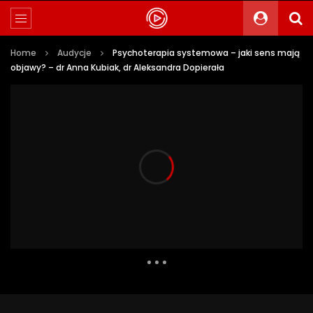
Home
Audycje
Psychoterapia systemowa – jaki sens mają
objawy? – dr Anna Kubiak, dr Aleksandra Dopierała
4 788 Views
112
0
Auto Next
0 Comments