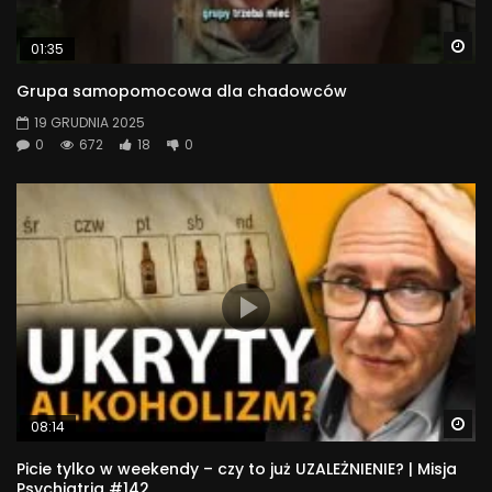
Wa
01:35
Grupa samopomocowa dla chadowców
19 GRUDNIA 2025
0
672
18
0
Wa
08:14
Picie tylko w weekendy – czy to już UZALEŻNIENIE? | Misja
Psychiatria #142