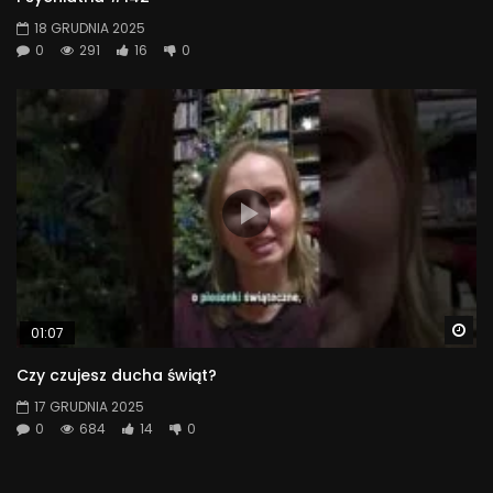
18 GRUDNIA 2025
0
291
16
0
Wa
01:07
Czy czujesz ducha świąt?
17 GRUDNIA 2025
0
684
14
0