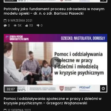
Potrzeby jako fundament procesu zdrowienia w nowym
modelu opieki – dr. n. o zdr. Bartosz Piasecki
9 WRZEŚNIA 2021
0
5K
113
0
Wa
32:07
Pomoc i oddziaływania społeczne w pracy z dziećmi w
kryzysie psychicznym – Grzegorz Wojtanowski
12 SIERPNIA 2021