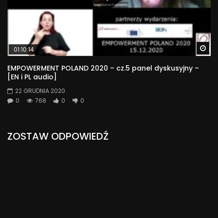
Wa
01:10:14
EMPOWERMENT POLAND 2020 – cz.5 panel dyskusyjny –
[EN i PL audio]
22 GRUDNIA 2020
0
768
0
0
ZOSTAW ODPOWIEDŹ