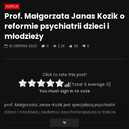
AUDYCJE
Watch Later
38:54
49:51
Prof. Małgorzata Janas Kozik o
Przemoc rówieśnicza i bullying jako
Potrzeby jako funda
reformie psychiatrii dzieci i
źródło problemów psychicznych u
zdrowienia w nowym
dzieci i młodzieży – M. Gołota
opieki – dr. n. o zdr. 
młodzieży
Piasecki
23 SIERPNIA 2023
9 WRZEŚNIA 2021
0
1.5K
34
0
16 SIERPNIA 2020
0
2.2K
26
0
0
5K
113
0
Click to rate this post!
[Total:
0
Average:
0
]
You must sign in to vote
prof. Małgorzata Janas-Kozik jest specjalistą psychiatrii
dzieci i młodzieży, pediatrą i psychoterapeutą w trakcie
procesu certyfikacji. Pełni funkcję członka zarządu
głównego Polskiego Towarzystwa Psychiatrycznego. Jest