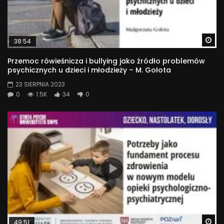
Wa
38:54
Przemoc rówieśnicza i bullying jako źródło problemów
psychicznych u dzieci i młodzieży – M. Gołota
23 SIERPNIA 2023
0
1.5K
34
0
Wa
49:51