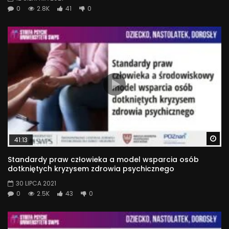
0
2.8K
41
0
Wa
41:13
Standardy praw człowieka a model wsparcia osób
dotkniętych kryzysem zdrowia psychicznego
30 LIPCA 2021
0
2.5K
43
0