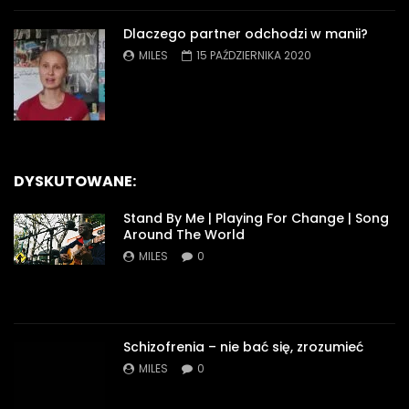
Dlaczego partner odchodzi w manii?
MILES
15 PAŹDZIERNIKA 2020
DYSKUTOWANE:
Stand By Me | Playing For Change | Song
Around The World
MILES
0
Schizofrenia – nie bać się, zrozumieć
MILES
0