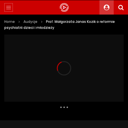
Home
Audycje
Prof. Małgorzata Janas Kozik o reformie
psychiatrii dzieci i młodzieży
2 221 Views
26
0
Auto Next
0 Comments