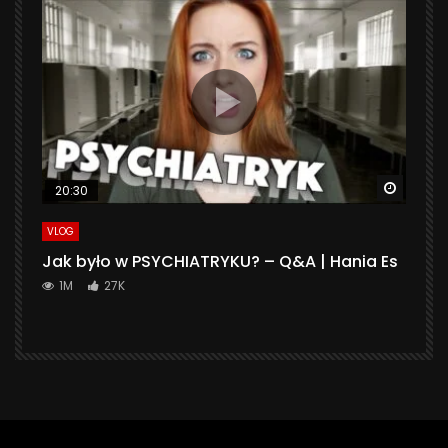
Watch 
20:30
VLOG
Jak było w PSYCHIATRYKU? – Q&A | Hania Es
1M
27K