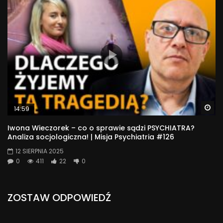
Wa
14:59
Iwona Wieczorek – co o sprawie sądzi PSYCHIATRA?
Analiza socjologiczna! | Misja Psychiatria #126
12 SIERPNIA 2025
0
411
22
0
ZOSTAW ODPOWIEDŹ