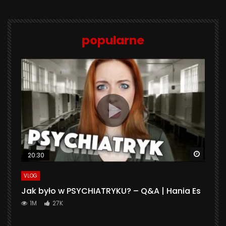
popularne
Watch 
20:30
VLOG
Jak było w PSYCHIATRYKU? – Q&A | Hania Es
1M
27K