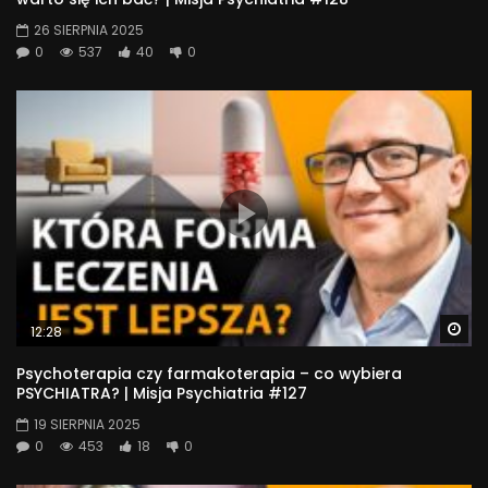
26 SIERPNIA 2025
0
537
40
0
Wa
12:28
Psychoterapia czy farmakoterapia – co wybiera
PSYCHIATRA? | Misja Psychiatria #127
19 SIERPNIA 2025
0
453
18
0