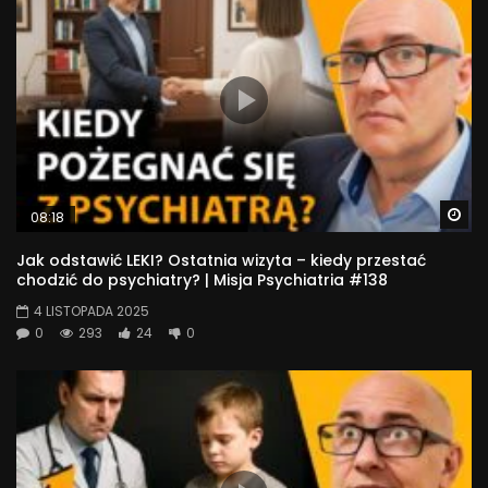
Wa
08:18
Jak odstawić LEKI? Ostatnia wizyta – kiedy przestać
chodzić do psychiatry? | Misja Psychiatria #138
4 LISTOPADA 2025
0
293
24
0