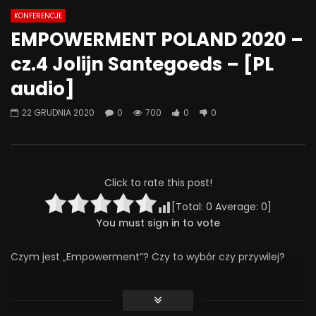
KONFERENCJE
Watch Later
08:18
07:49
EMPOWERMENT POLAND 2020 –
Jak odstawić LEKI? Ostatnia wizyta
Jak psychiatrzy i ter
cz.4 Jolijn Santegoeds – [PL
– kiedy przestać chodzić do
SZKODZĄ pacjentom? 
psychiatry? | Misja Psychiatria
Psychiatria #133
audio]
#138
30 WRZEŚNIA 2025
4 LISTOPADA 2025
0
413
20
22 GRUDNIA 2020
0
700
0
0
0
293
24
0
Click to rate this post!
[Total:
0
Average:
0
]
You must sign in to vote
Czym jest „Empowerment”? Czy to wybór czy przywilej?
Czy TY – jako osoba doświadczona kryzysem psychicznym,
członek rodziny, lekarz, terapeuta, psycholog, humanista,