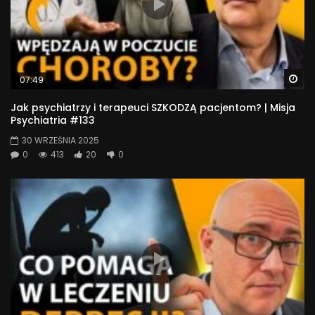
Wa
07:49
Jak psychiatrzy i terapeuci SZKODZĄ pacjentom? | Misja
Psychiatria #133
30 WRZEŚNIA 2025
0
413
20
0