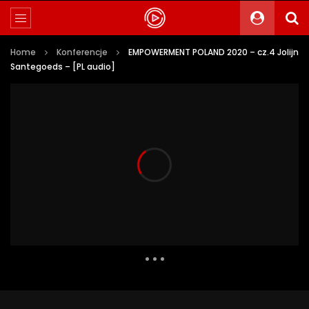
Home
Konferencje
EMPOWERMENT POLAND 2020 – cz.4 Jolijn
Santegoeds – [PL audio]
700 Views
0
0
Auto Next
0 Comments