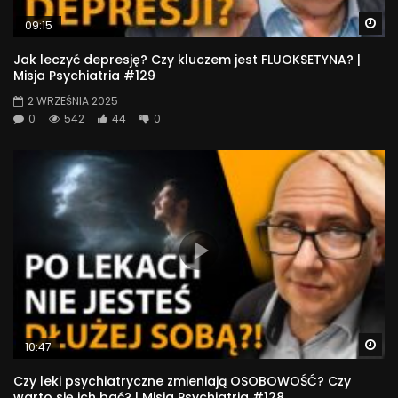
Wa
09:15
Jak leczyć depresję? Czy kluczem jest FLUOKSETYNA? |
Misja Psychiatria #129
2 WRZEŚNIA 2025
0
542
44
0
Wa
10:47
Czy leki psychiatryczne zmieniają OSOBOWOŚĆ? Czy
warto się ich bać? | Misja Psychiatria #128