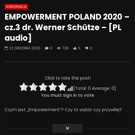
KONFERENCJE
Watch Later
08:18
07:49
EMPOWERMENT POLAND 2020 –
Jak odstawić LEKI? Ostatnia wizyta
Jak psychiatrzy i ter
cz.3 dr. Werner Schütze – [PL
– kiedy przestać chodzić do
SZKODZĄ pacjentom? 
psychiatry? | Misja Psychiatria
Psychiatria #133
audio]
#138
30 WRZEŚNIA 2025
4 LISTOPADA 2025
0
414
20
22 GRUDNIA 2020
0
736
0
0
0
293
24
0
Click to rate this post!
[Total:
0
Average:
0
]
You must sign in to vote
Czym jest „Empowerment”? Czy to wybór czy przywilej?
Czy TY – jako osoba doświadczona kryzysem psychicznym,
członek rodziny, lekarz, terapeuta, psycholog, humanista,