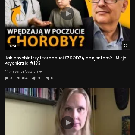
Wa
07:49
Jak psychiatrzy i terapeuci SZKODZĄ pacjentom? | Misja
Psychiatria #133
30 WRZEŚNIA 2025
0
414
20
0