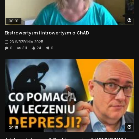
Wa
08:01
Ekstrawertyzm i introwertyzm a ChAD
23 WRZEŚNIA 2025
0
311
24
0
Wa
09:15