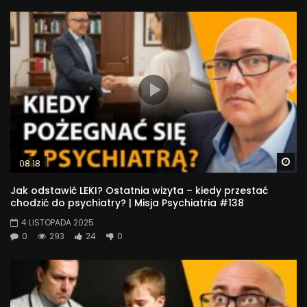
Wa
08:18
Jak odstawić LEKI? Ostatnia wizyta – kiedy przestać
chodzić do psychiatry? | Misja Psychiatria #138
4 LISTOPADA 2025
0
293
24
0