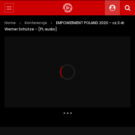
Home
Konferencje
EMPOWERMENT POLAND 2020 – cz.3 dr.
Werner Schütze – [PL audio]
736 Views
0
0
Auto Next
0 Comments