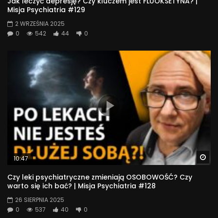
Jak leczyć depresję? Czy kluczem jest FLUOKSETYNA? |
Misja Psychiatria #129
2 WRZEŚNIA 2025
0
542
44
0
Wa
10:47
Czy leki psychiatryczne zmieniają OSOBOWOŚĆ? Czy
warto się ich bać? | Misja Psychiatria #128
26 SIERPNIA 2025
0
537
40
0