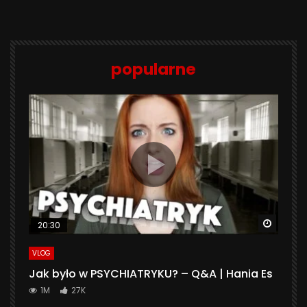
popularne
Watch 
20:30
VLOG
Jak było w PSYCHIATRYKU? – Q&A | Hania Es
1M
27K