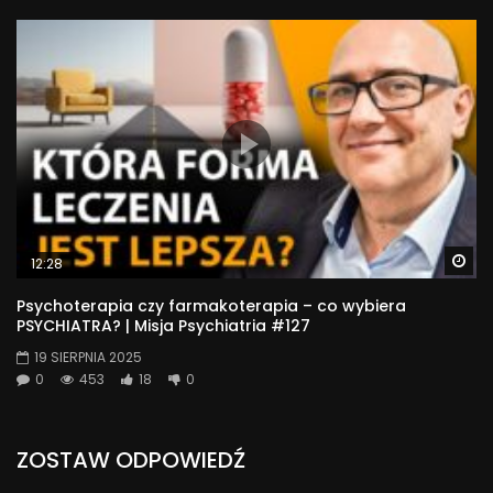
Wa
12:28
Psychoterapia czy farmakoterapia – co wybiera
PSYCHIATRA? | Misja Psychiatria #127
19 SIERPNIA 2025
0
453
18
0
ZOSTAW ODPOWIEDŹ