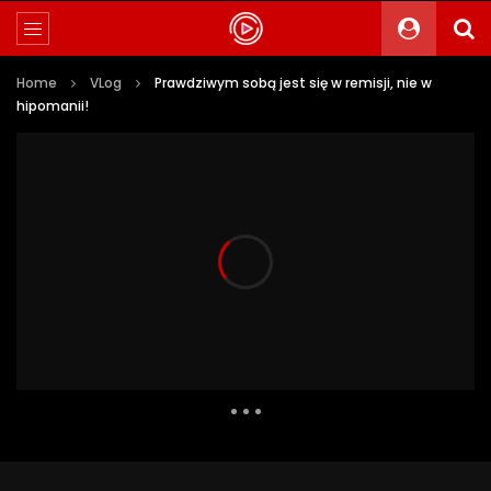
Home
VLog
Prawdziwym sobą jest się w remisji, nie w
hipomanii!
746 Views
46
0
Auto Next
0 Comments