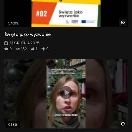
Wa
54:03
Święta jako wyzwanie
23 GRUDNIA 2025
0
162
1
0
Wa
01:35