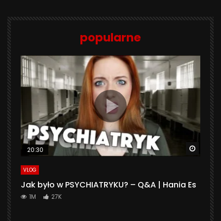
popularne
Watch 
20:30
VLOG
Jak było w PSYCHIATRYKU? – Q&A | Hania Es
1M
27K