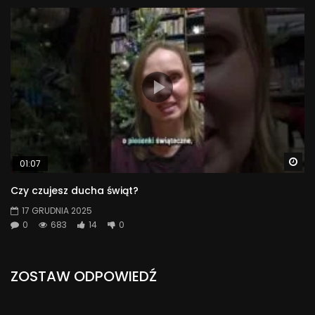
Wa
01:07
Czy czujesz ducha świąt?
17 GRUDNIA 2025
0
683
14
0
ZOSTAW ODPOWIEDŹ