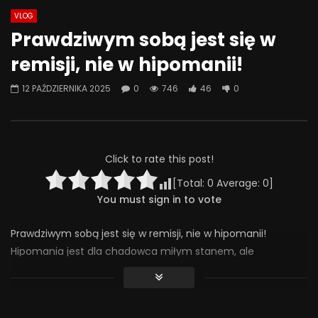
VLOG
Watch Later
07:55
01:42
Prawdziwym sobą jest się w
Alkohol, leki antydepresyjne (SSRI)
Wesołych świąt!
remisji, nie w hipomanii!
i benzodiazepiny – FATALNE
23 GRUDNIA 2025
połączenie? | Misja Psychiatria
0
638
36
12 PAŹDZIERNIKA 2025
0
746
46
0
#143
23 GRUDNIA 2025
0
649
44
0
Click to rate this post!
[Total:
0
Average:
0
]
You must sign in to vote
Prawdziwym sobą jest się w remisji, nie w hipomanii!
Hipomania jest dla chadowca miłym stanem, ale
nienaturalnyn. W remisji jesteśmy tacy, jacy naprawdę
jesteśmy. trzeba to tylko zaakceptować. polecam terapię
lub coaching (np. u mnie ;)).