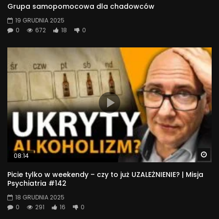
Grupa samopomocowa dla chadowców
19 GRUDNIA 2025
0
672
18
0
Wa
08:14
Picie tylko w weekendy – czy to już UZALEŻNIENIE? | Misja
Psychiatria #142
18 GRUDNIA 2025
0
291
16
0