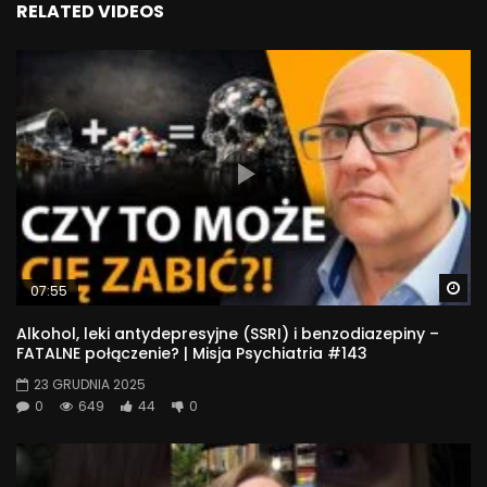
RELATED VIDEOS
Wa
07:55
Alkohol, leki antydepresyjne (SSRI) i benzodiazepiny –
FATALNE połączenie? | Misja Psychiatria #143
23 GRUDNIA 2025
0
649
44
0