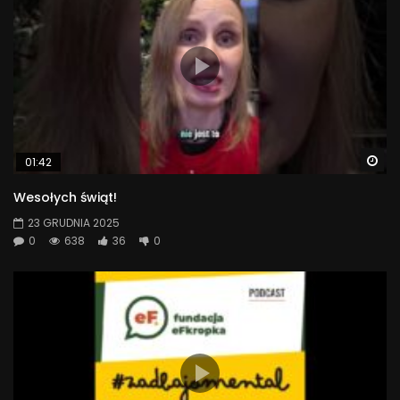
Wa
01:42
Wesołych świąt!
23 GRUDNIA 2025
0
638
36
0