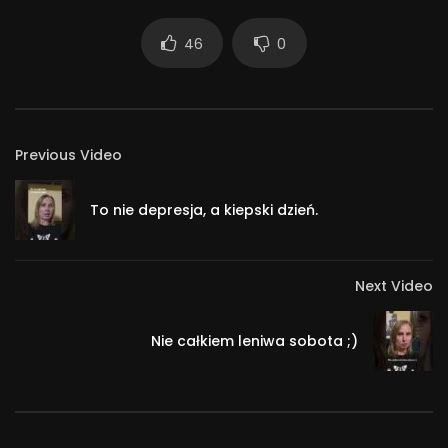
#hipomania #remisja #coaching #chad
746
46
0
Previous Video
To nie depresja, a kiepski dzień.
Next Video
Nie całkiem leniwa sobota ;)