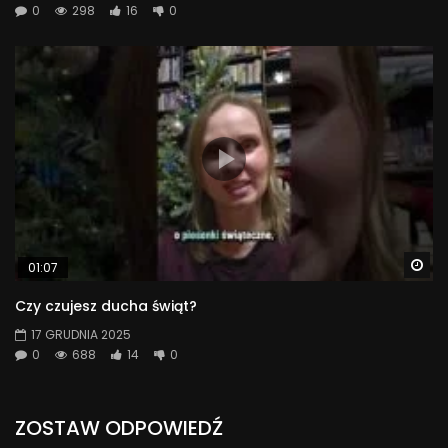
0
298
16
0
Wa
01:07
Czy czujesz ducha świąt?
17 GRUDNIA 2025
0
688
14
0
ZOSTAW ODPOWIEDŹ