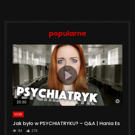
popularne
Watch 
20:30
VLOG
Jak było w PSYCHIATRYKU? – Q&A | Hania Es
1M
27K