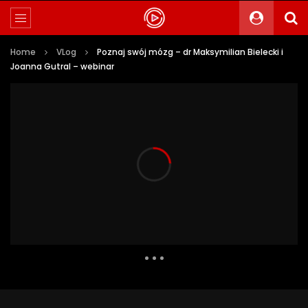
Home
VLog
Poznaj swój mózg – dr Maksymilian Bielecki i
Joanna Gutral – webinar
8 699 Views
196
10
Auto Next
0 Comments