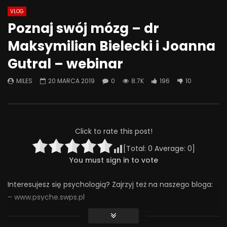
VLOG
Watch Later
07:55
01:42
Poznaj swój mózg – dr
Alkohol, leki antydepresyjne (SSRI)
Wesołych świąt!
Maksymilian Bielecki i Joanna
i benzodiazepiny – FATALNE
23 GRUDNIA 2025
połączenie? | Misja Psychiatria
Gutral – webinar
0
641
36
#143
23 GRUDNIA 2025
MILES
20 MARCA 2019
0
8.7K
196
10
0
659
44
0
Click to rate this post!
[Total:
0
Average:
0
]
You must sign in to vote
Interesujesz się psychologią? Zajrzyj też na naszego bloga:
– www.psyche.swps.pl
Treści, które udostępniamy na tym kanale możesz słuchać