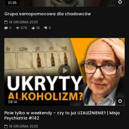
Wa
01:35
Grupa samopomocowa dla chadowców
19 GRUDNIA 2025
0
676
18
0
Wa
08:14
Picie tylko w weekendy – czy to już UZALEŻNIENIE? | Misja
Psychiatria #142
18 GRUDNIA 2025