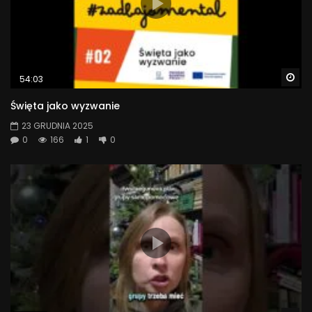
Wa
54:03
Święta jako wyzwanie
23 GRUDNIA 2025
0
166
1
0