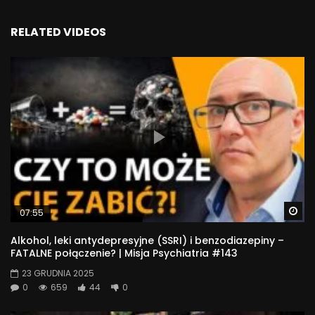
RELATED VIDEOS
Wa
07:55
Alkohol, leki antydepresyjne (SSRI) i benzodiazepiny –
FATALNE połączenie? | Misja Psychiatria #143
23 GRUDNIA 2025
0
659
44
0