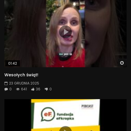
Wa
01:42
Wesołych świąt!
23 GRUDNIA 2025
0
641
36
0