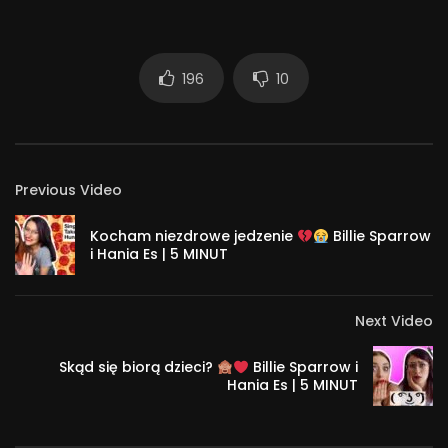
również w formie podcastów na:
– Spotify:
https://open.spotify.com/show/5cGf88vSco2hKNnHByTSll
196
10
– iTunes: https://itunes.apple.com/us/podcast/strefa-
psyche-uniwersytetu-swps/id1437994794
– SoundCloud: https://soundcloud.com/swpspl
– Lecton: https://lectonapp.com/podcast/e2bfa638-b1b7-
Previous Video
4187-ac68-62f47126318e
8 699
Kocham niezdrowe jedzenie
Billie Sparrow
i Hania Es | 5 MINUT
Next Video
Skąd się biorą dzieci?
Billie Sparrow i
Hania Es | 5 MINUT