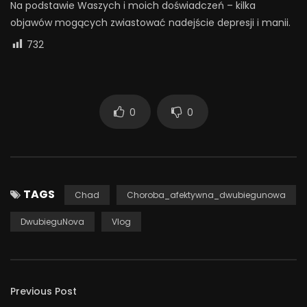
Na podstawie Waszych i moich doświadczeń – kilka
objawów mogących zwiastować nadejście depresji i manii.
732
0
0
TAGS
Chad
Choroba_afektywna_dwubiegunowa
DwubieguNova
Vlog
Previous Post