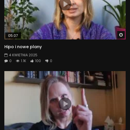
Wa
05:07
Hipo i nowe plany
4 KWIETNIA 2025
0
1.1K
100
0