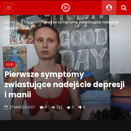
Home
VLog
Pierwsze symptomy zwiastujące nadejście
depresji i manii
VLOG
Pierwsze symptomy
zwiastujące nadejście depresji
i manii
27 MARCA 2017
0
732
0
0