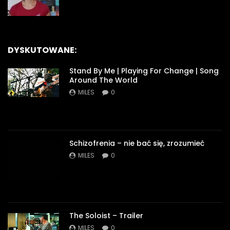
DYSKUTOWANE:
Stand By Me | Playing For Change | Song
Around The World
MILES
0
Schizofrenia – nie bać się, zrozumieć
MILES
0
The Soloist – Trailer
MILES
0