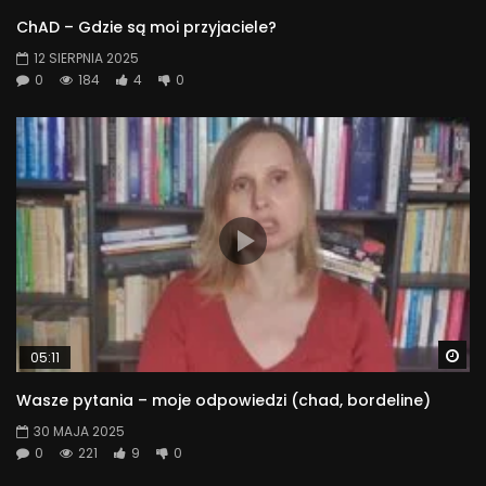
ChAD – Gdzie są moi przyjaciele?
12 SIERPNIA 2025
0
184
4
0
Wa
05:11
Wasze pytania – moje odpowiedzi (chad, bordeline)
30 MAJA 2025
0
221
9
0