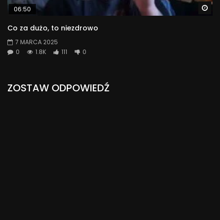
Wa
06:50
Co za dużo, to niezdrowo
7 MARCA 2025
0
1.8K
111
0
ZOSTAW ODPOWIEDŹ