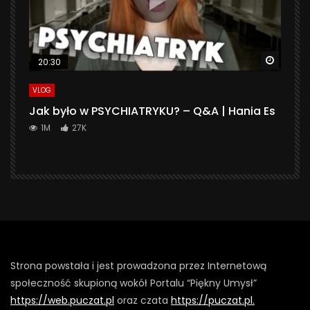
Watch 
20:30
VLOG
Jak było w PSYCHIATRYKU? – Q&A | Hania Es
1M
27K
Strona powstała i jest prowadzona przez Internetową
społeczność skupioną wokół Portalu “Piękny Umysł”
https://web.puczat.pl
oraz czata
https://puczat.pl.