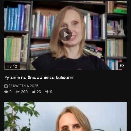
Wa
18:42
Pytanie na Śniadanie za kulisami
12 KWIETNIA 2025
0
299
23
0