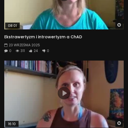
Wa
08:01
Ekstrawertyzm i introwertyzm a ChAD
23 WRZEŚNIA 2025
0
311
24
0
Wa
16:10