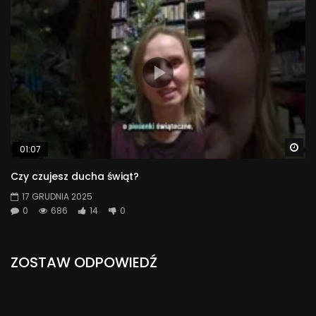
Wa
01:07
Czy czujesz ducha świąt?
17 GRUDNIA 2025
0
686
14
0
ZOSTAW ODPOWIEDŹ