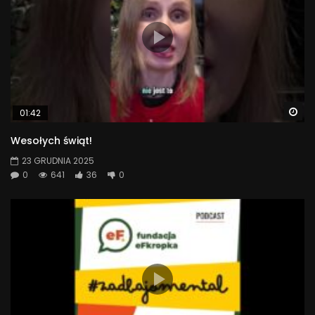
Wa
01:42
Wesołych świąt!
23 GRUDNIA 2025
0
641
36
0