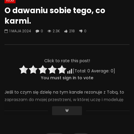
VLOG
Watch Later
07:55
01:42
O dawaniu sobie tego, co
Alkohol, leki antydepresyjne (SSRI)
Wesołych świąt!
karmi.
i benzodiazepiny – FATALNE
23 GRUDNIA 2025
połączenie? | Misja Psychiatria
0
641
36
1 MAJA 2024
0
2.3K
218
0
#143
23 GRUDNIA 2025
0
653
44
0
Click to rate this post!
[Total:
0
Average:
0
]
You must sign in to vote
Jeśli to czym się dzielę na tym kanale rezonuje z Tobą, to
zapraszam do mojej przestrzeni, w której uczę i modeluję
jak budować relację z dzieckiem wewnętrznym i jak dzięki
temu odzyskać głęboki kontakt ze sobą. Więcej informacji
znajdziesz tutaj: https://magdalenaszpilka.com/warsztaty-
online/