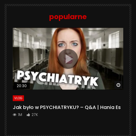
popularne
Watch 
20:30
VLOG
Jak było w PSYCHIATRYKU? – Q&A | Hania Es
1M
27K