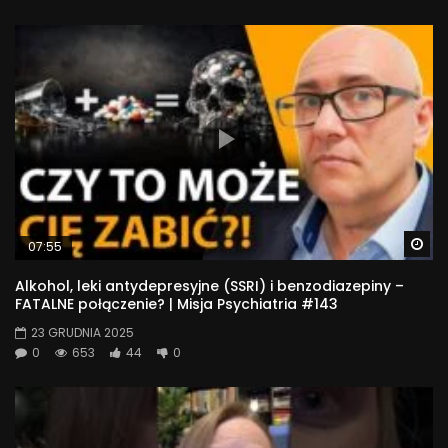
Wa
07:55
Alkohol, leki antydepresyjne (SSRI) i benzodiazepiny –
FATALNE połączenie? | Misja Psychiatria #143
23 GRUDNIA 2025
0
653
44
0