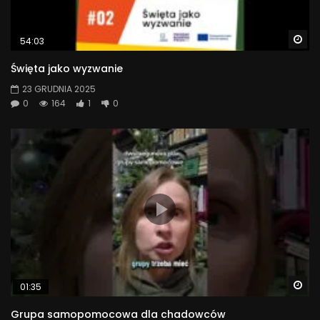
Wa
54:03
Święta jako wyzwanie
23 GRUDNIA 2025
0
164
1
0
Wa
01:35
Grupa samopomocowa dla chadowców