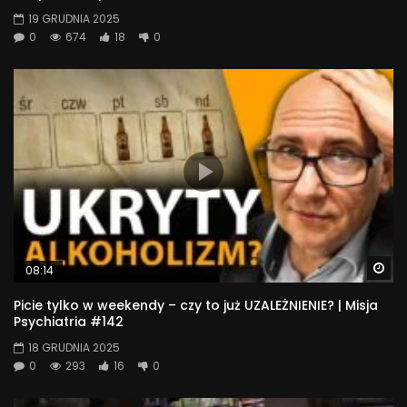
19 GRUDNIA 2025
0
674
18
0
Wa
08:14
Picie tylko w weekendy – czy to już UZALEŻNIENIE? | Misja
Psychiatria #142
18 GRUDNIA 2025
0
293
16
0