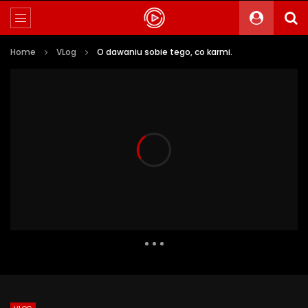
Home
VLog
O dawaniu sobie tego, co karmi.
2 301 Views
218
0
Auto Next
0 Comments