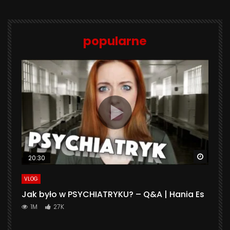
popularne
Watch 
20:30
VLOG
Jak było w PSYCHIATRYKU? – Q&A | Hania Es
1M
27K