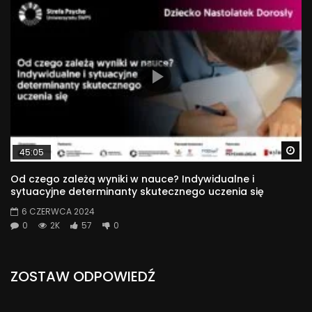
Wa
45:05
Od czego zależą wyniki w nauce? Indywidualne i
sytuacyjne determinanty skutecznego uczenia się
6 CZERWCA 2024
0
2K
57
0
ZOSTAW ODPOWIEDŹ