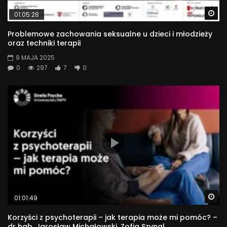
Wa
01:05:28
Problemowe zachowania seksualne u dzieci i młodzieży
oraz techniki terapii
9 MAJA 2025
0
297
7
0
Wa
01:01:49
Korzyści z psychoterapii – jak terapia może mi pomóc? –
dr hab. Jarosław Michałowski, Zofia Szynal