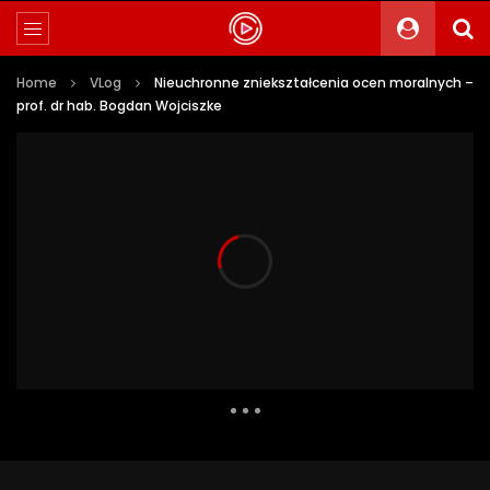
Home
VLog
Nieuchronne zniekształcenia ocen moralnych –
prof. dr hab. Bogdan Wojciszke
13 786 Views
139
15
Auto Next
0 Comments