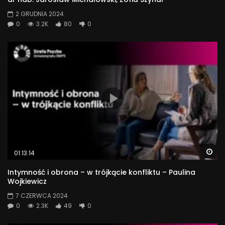
2 GRUDNIA 2024
0
3.2K
80
0
Wa
01:13:14
Intymność i obrona – w trójkącie konfliktu – Paulina
Wojkiewicz
7 CZERWCA 2024
0
2.3K
49
0