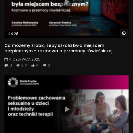
#psychologia
13 786
Wa
44:28
Co możemy zrobić, żeby szkoła była miejscem
bezpiecznym – rozmowa o przemocy rówieśniczej
4 CZERWCA 2025
0
314
4
0