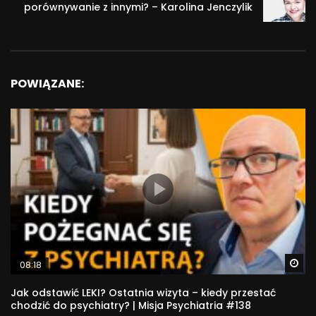
porównywanie z innymi? – Karolina Jenczylik
POWIĄZANE:
Wa
08:18
Jak odstawić LEKI? Ostatnia wizyta – kiedy przestać
chodzić do psychiatry? | Misja Psychiatria #138