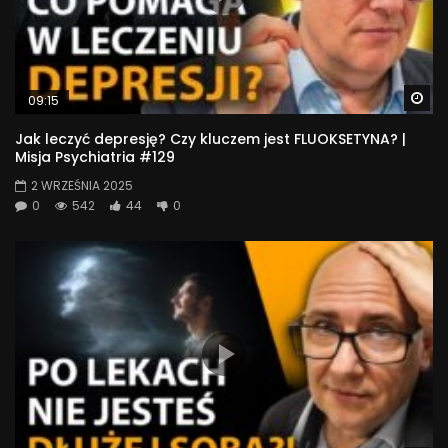
Wa
09:15
Jak leczyć depresję? Czy kluczem jest FLUOKSETYNA? |
Misja Psychiatria #129
2 WRZEŚNIA 2025
0
542
44
0