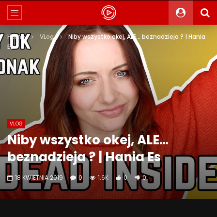
Home
VLog
Niby wszystko okej, ALE… beznadzieja ? | Hania
Es
VLOG
Niby wszystko okej, ALE…
beznadzieja ? | Hania Es
18 KWIETNIA 2019
0
1.6K
0
0