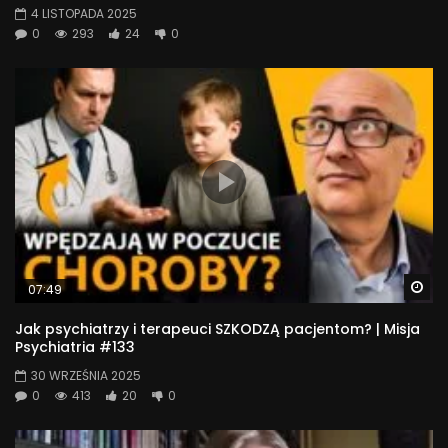
4 LISTOPADA 2025
0
293
24
0
Wa
07:49
Jak psychiatrzy i terapeuci SZKODZĄ pacjentom? | Misja
Psychiatria #133
30 WRZEŚNIA 2025
0
413
20
0