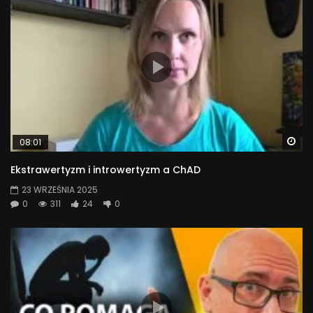
Wa
08:01
Ekstrawertyzm i introwertyzm a ChAD
23 WRZEŚNIA 2025
0
311
24
0