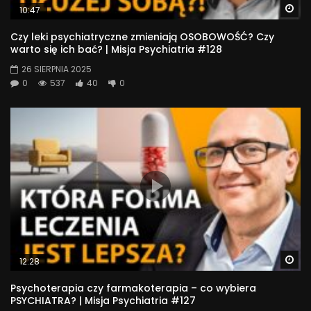
Wa
10:47
Czy leki psychiatryczne zmieniają OSOBOWOŚĆ? Czy
warto się ich bać? | Misja Psychiatria #128
26 SIERPNIA 2025
0
537
40
0
Wa
12:28
Psychoterapia czy farmakoterapia – co wybiera
PSYCHIATRA? | Misja Psychiatria #127