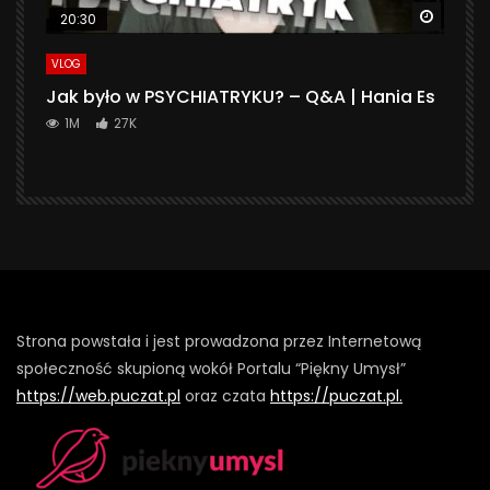
Watch 
20:30
VLOG
Jak było w PSYCHIATRYKU? – Q&A | Hania Es
1M
27K
Strona powstała i jest prowadzona przez Internetową
społeczność skupioną wokół Portalu “Piękny Umysł”
https://web.puczat.pl
oraz czata
https://puczat.pl.