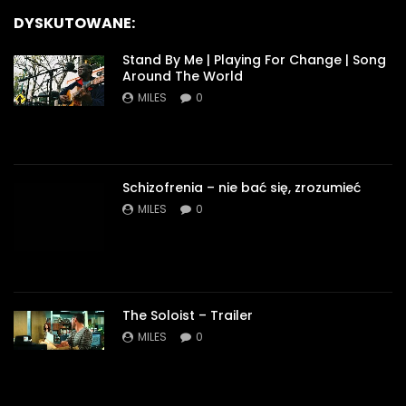
DYSKUTOWANE:
Stand By Me | Playing For Change | Song
Around The World
MILES
0
Schizofrenia – nie bać się, zrozumieć
MILES
0
The Soloist – Trailer
MILES
0