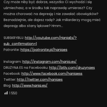
Czy może niby być dobrze, wszystko Ci wychodzi i się
uśmiechasz, a w środku tak naprawdę umierasz? Czy
można chorować na depresję i nie zawalać obowiązków?
Beznadziejnie, ale dajesz radę? Jak miliarderzy mogą mieć
depresję albo stany lękowe? Hmm…
SUBSKRYBUJ:
http://youtube.com/HaniaEs/?
sub_confirmation=1
Patronite:
https://patronite.pl/haniaes
Instagram:
http://instagram.com/hania.es/
DRUŻYNA ES na Facebooku:
http://bitly.com/druzynaes
Facebook:
http://www.facebook.com/haniaess
Twitter:
http://twitter.com/haniaes
Blog:
http://www.hania.es/
1 550