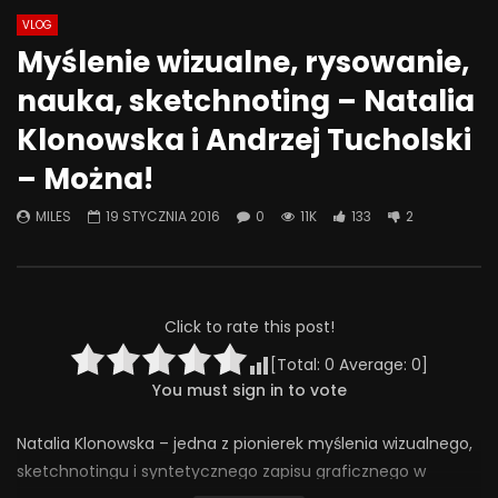
VLOG
Watch Later
49:53
44:28
Myślenie wizualne, rysowanie,
Znaczenie obecności i
Co możemy zrobić, że
nauka, sketchnoting – Natalia
zaangażowania ojca w rozwój
była miejscem bezpi
psychoseksualny dorastającego
rozmowa o przemocy 
Klonowska i Andrzej Tucholski
dziecka
4 CZERWCA 2025
– Można!
27 CZERWCA 2025
0
313
4
0
0
241
7
0
MILES
19 STYCZNIA 2016
0
11K
133
2
Click to rate this post!
[Total:
0
Average:
0
]
You must sign in to vote
Natalia Klonowska – jedna z pionierek myślenia wizualnego,
sketchnotingu i syntetycznego zapisu graficznego w