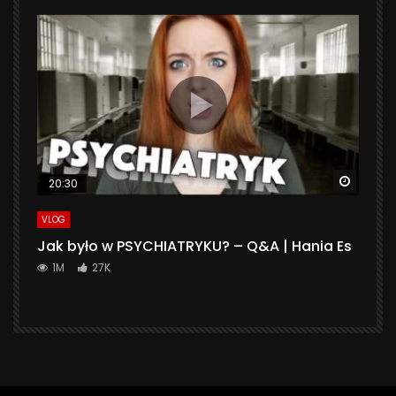
Watch 
20:30
VLOG
Jak było w PSYCHIATRYKU? – Q&A | Hania Es
1M
27K