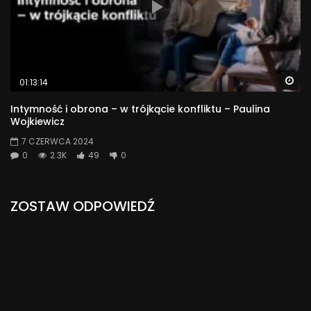
Wa
01:13:14
Intymność i obrona – w trójkącie konfliktu – Paulina
Wojkiewicz
7 CZERWCA 2024
0
2.3K
49
0
ZOSTAW ODPOWIEDŹ