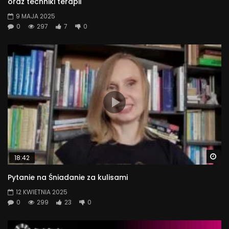
oraz techniki terapii
9 MAJA 2025
0
297
7
0
Wa
18:42
Pytanie na Śniadanie za kulisami
12 KWIETNIA 2025
0
299
23
0