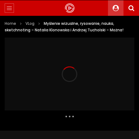
Home
VLog
Myślenie wizualne, rysowanie, nauka,
sketchnoting – Natalia Klonowska i Andrzej Tucholski – Można!
11 018 Views
133
2
Auto Next
0 Comments