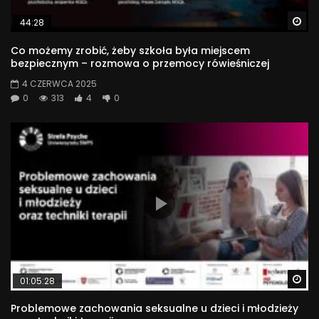
Wa
44:28
Co możemy zrobić, żeby szkoła była miejscem
bezpiecznym – rozmowa o przemocy rówieśniczej
4 CZERWCA 2025
0
313
4
0
Wa
01:05:28
Problemowe zachowania seksualne u dzieci i młodzieży