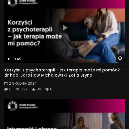
Wa
01:01:49
Korzyści z psychoterapii – jak terapia może mi pomóc? –
dr hab. Jarosław Michałowski, Zofia Szynal
2 GRUDNIA 2024
0
3.2K
80
0