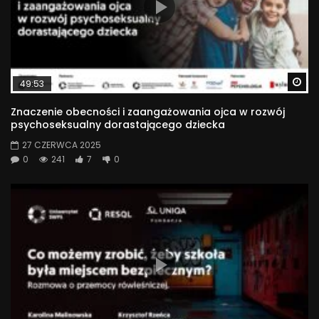
Wa
49:53
Znaczenie obecności i zaangażowania ojca w rozwój
psychoseksualny dorastającego dziecka
27 CZERWCA 2025
0
241
7
0