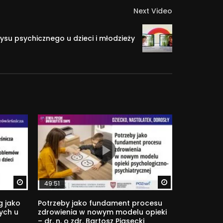
Next Video
ysu psychicznego u dzieci i młodzieży
Watch Later
Watch Later
49:51
g jako
Potrzeby jako fundament procesu
ych u
zdrowienia w nowym modelu opieki
– dr. n. o zdr. Bartosz Piasecki