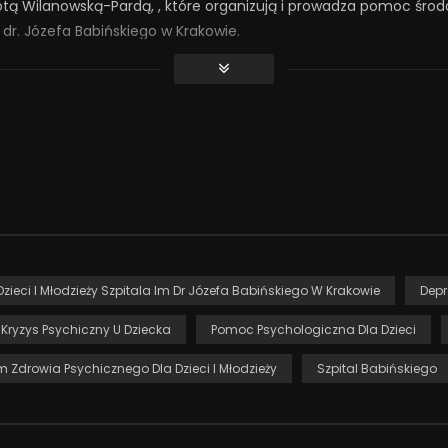
tą Wilanowską-Pardą, , które organizują i prowadza pomoc środ
dr. Józefa Babińskiego w Krakowie.
a szansą na dobrą zmianę: projekt horyzontalny” odc. 24 z 32.
Dzieci I Młodzieży Szpitala Im Dr Józefa Babińskiego W Krakowie
Depr
Kryzys Psychiczny U Dziecka
Pomoc Psychologiczna Dla Dzieci
Zdrowia Psychicznego Dla Dzieci I Młodzieży
Szpital Babińskiego