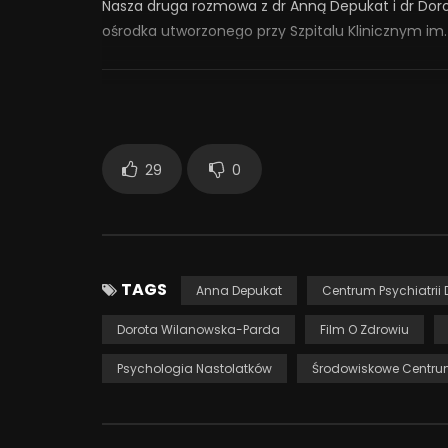
Nasza druga rozmowa z dr Anną Depukat i dr Doro
ośrodka utworzonego przy Szpitalu Klinicznym im. 
Dokument powstał w ramach “Deinstytucjonalizacj
3 061
29
0
TAGS
Anna Depukat
Centrum Psychiatrii 
Dorota Wilanowska-Parda
Film O Zdrowiu
Psychologia Nastolatków
Środowiskowe Centrum 