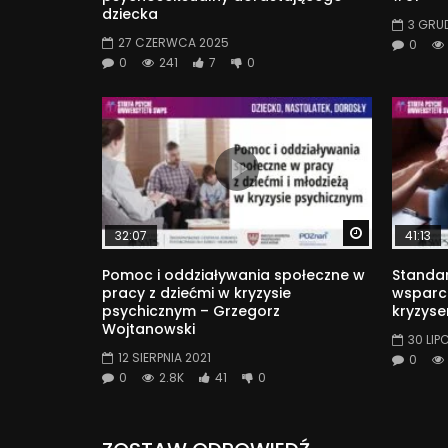
dziecka
3 GRU
27 CZERWCA 2025
0
0
241
7
0
Watch Later
32:07
41:13
Pomoc i oddziaływania społeczne w
Standa
pracy z dziećmi w kryzysie
wsparc
psychicznym – Grzegorz
kryzys
Wojtanowski
30 LIP
12 SIERPNIA 2021
0
0
2.8K
41
0