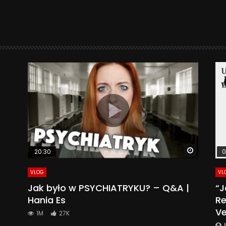
Watch La
20:30
0
VLOG
VL
Jak było w PSYCHIATRYKU? – Q&A |
“J
Hania Es
Re
Ve
1M
27K