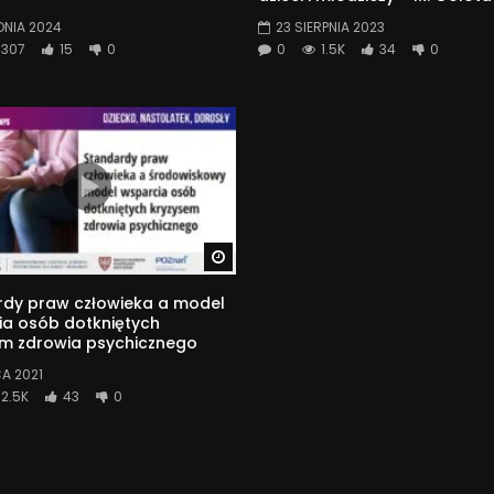
DNIA 2024
23 SIERPNIA 2023
307
15
0
0
1.5K
34
0
Watch Later
rdy praw człowieka a model
ia osób dotkniętych
em zdrowia psychicznego
CA 2021
2.5K
43
0