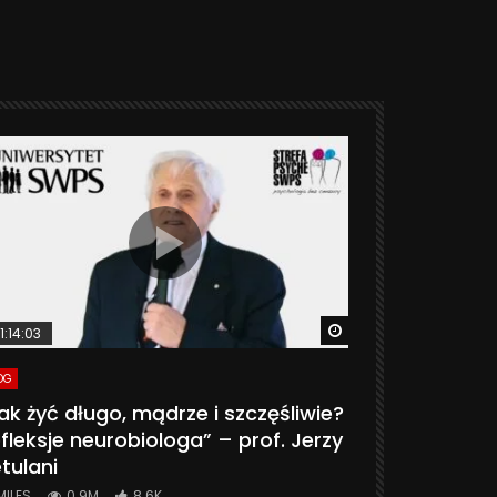
ter
Watch Later
1:14:03
06:20
OG
VLOG
ak żyć długo, mądrze i szczęśliwie?
CZY MASZ 
fleksje neurobiologa” – prof. Jerzy
774K
31.
tulani
MILES
0.9M
8.6K