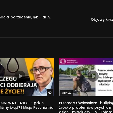
ja, odrzucenie, lęk – dr A.
Objawy kryz
Watch Later
38:54
JSTWA u DZIECI – gdzie
Przemoc rówieśnicza i bullyin
liśmy błąd? | Misja Psychiatria
źródło problemów psychiczn
dzieci i młodzieży – M. Gołota