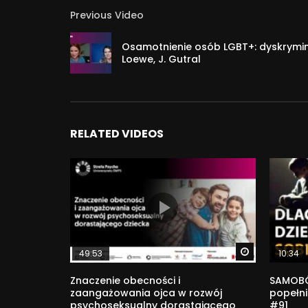
Previous Video
Osamotnienie osób LGBT+: dyskryminac
Loewe, J. Gutral
RELATED VIDEOS
Watch Later
49:53
10:34
Znaczenie obecności i
SAMOBÓ
zaangażowania ojca w rozwój
popełni
psychoseksualny dorastającego
#91