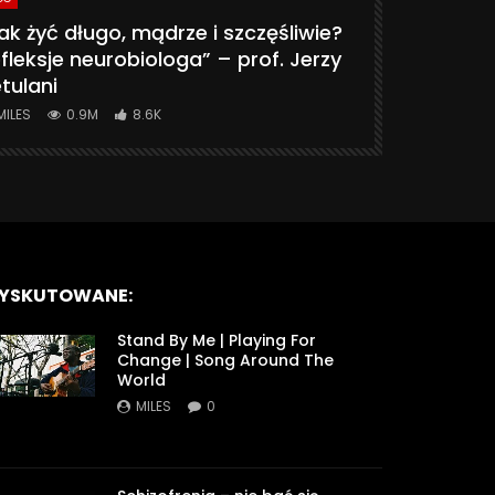
ak żyć długo, mądrze i szczęśliwie?
CZY MASZ 
fleksje neurobiologa” – prof. Jerzy
774K
31.
tulani
MILES
0.9M
8.6K
YSKUTOWANE:
Stand By Me | Playing For
Change | Song Around The
World
MILES
0