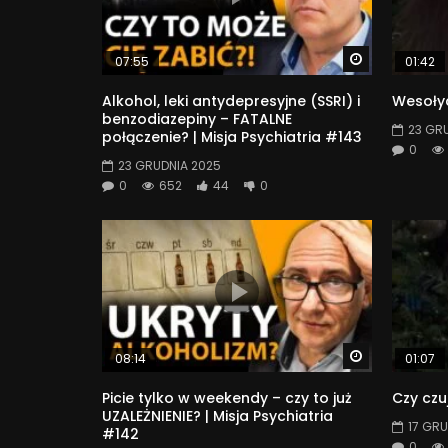
Watch Later
07:55
01:42
Alkohol, leki antydepresyjne (SSRI) i
Wesołyc
benzodiazepiny – FATALNE
23 GR
połączenie? | Misja Psychiatria #143
0
23 GRUDNIA 2025
0
652
44
0
Watch Later
08:14
01:07
Picie tylko w weekendy – czy to już
Czy czu
UZALEŻNIENIE? | Misja Psychiatria
17 GRU
#142
0