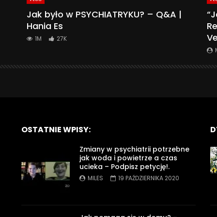
Jak było w PSYCHIATRYKU? – Q&A |
“J
Hania Es
Re
Ve
1M
27K
OSTATNIE WPISY:
D
Zmiany w psychiatrii potrzebne
jak woda i powietrze a czas
ucieka – Podpisz petycję!.
MILES
19 PAŹDZIERNIKA 2020