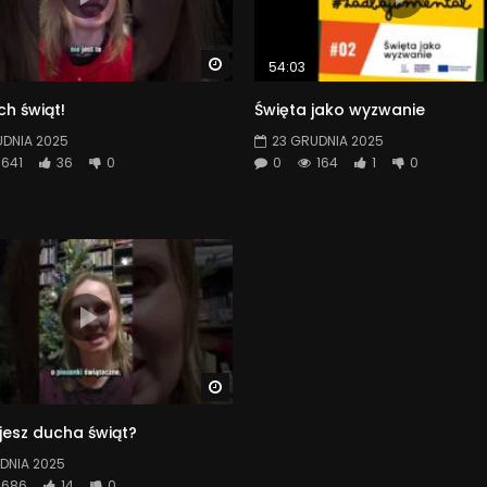
Watch Later
54:03
h świąt!
Święta jako wyzwanie
UDNIA 2025
23 GRUDNIA 2025
641
36
0
0
164
1
0
Watch Later
jesz ducha świąt?
DNIA 2025
686
14
0