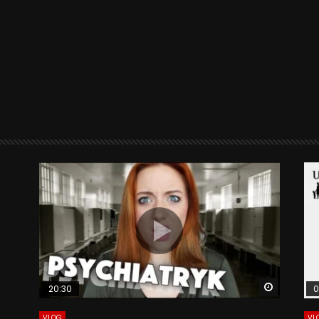
Watch La
20:30
0
VLOG
VL