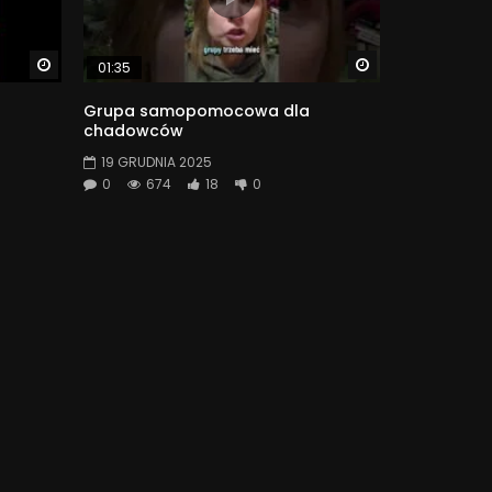
Watch Later
Watch Later
01:35
Grupa samopomocowa dla
chadowców
19 GRUDNIA 2025
0
674
18
0