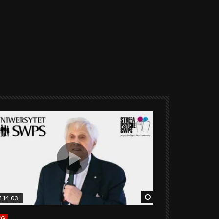
ter
Watch Later
1:14:03
06:20
OG
VLOG