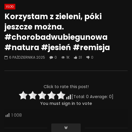
VLOG
Watch Later
07:55
01:42
Korzystam z zieleni, póki
Alkohol, leki antydepresyjne (SSRI)
Wesołych świąt!
jeszcze można.
i benzodiazepiny – FATALNE
23 GRUDNIA 2025
połączenie? | Misja Psychiatria
#chorobadwubiegunowa
0
643
36
#143
#natura #jesień #remisja
23 GRUDNIA 2025
0
660
44
0
6 PAŹDZIERNIKA 2025
0
1K
31
0
Click to rate this post!
[Total:
0
Average:
0
]
You must sign in to vote
1 008