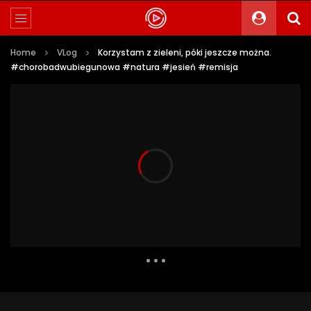
Home
VLog
Korzystam z zieleni, póki jeszcze można.
#chorobadwubiegunowa #natura #jesień #remisja
1 008 Views
31
0
Auto Next
0 Comments