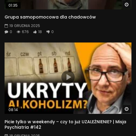
Wa
01:35
Grupa samopomocowa dla chadowców
19 GRUDNIA 2025
0
676
18
0
Wa
08:14
Picie tylko w weekendy – czy to już UZALEŻNIENIE? | Misja
Psychiatria #142
18 GRUDNIA 2025