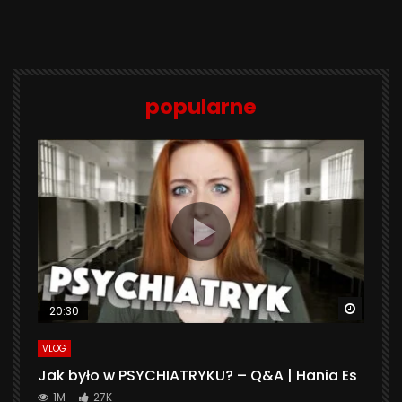
popularne
Watch 
20:30
VLOG
Jak było w PSYCHIATRYKU? – Q&A | Hania Es
1M
27K