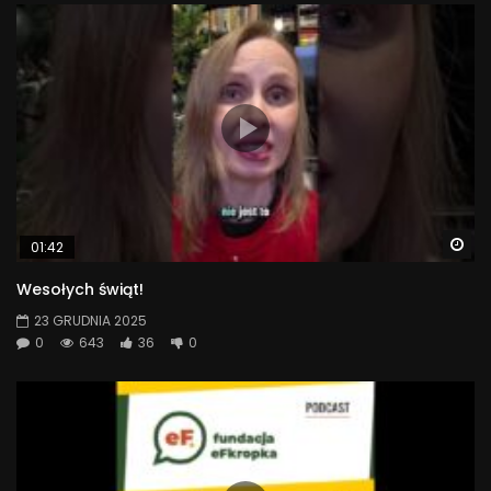
Wa
01:42
Wesołych świąt!
23 GRUDNIA 2025
0
643
36
0