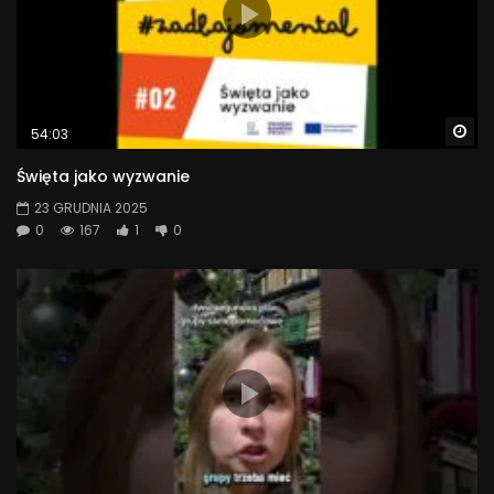
Wa
54:03
Święta jako wyzwanie
23 GRUDNIA 2025
0
167
1
0