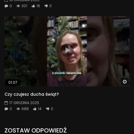
0
301
16
0
Wa
01:07
Czy czujesz ducha świąt?
17 GRUDNIA 2025
0
688
14
0
ZOSTAW ODPOWIEDŹ