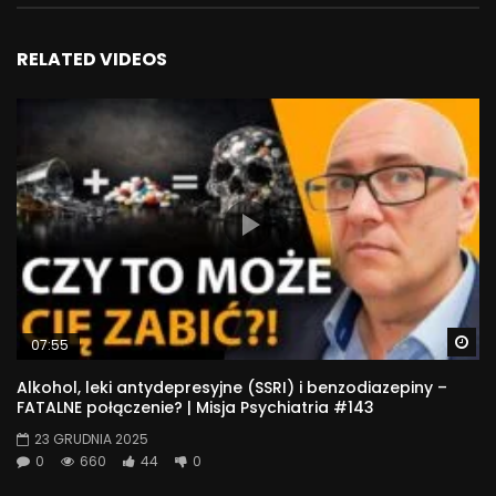
RELATED VIDEOS
Wa
07:55
Alkohol, leki antydepresyjne (SSRI) i benzodiazepiny –
FATALNE połączenie? | Misja Psychiatria #143
23 GRUDNIA 2025
0
660
44
0