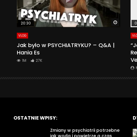
Watch La
20:30
0
VLOG
VL
Jak było w PSYCHIATRYKU? – Q&A |
“J
Hania Es
Re
Ve
1M
27K
OSTATNIE WPISY:
D
Zmiany w psychiatrii potrzebne
jak woda i powietrze a czas