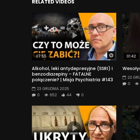
RELATED VIDEOS
Watch Later
07:55
01:42
Alkohol, leki antydepresyjne (SSRI) i
Wesołyc
benzodiazepiny – FATALNE
23 GR
połączenie? | Misja Psychiatria #143
0
23 GRUDNIA 2025
0
652
44
0