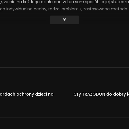
 że nie na każdego działa ona w ten sam sposób, a jej skuteczn
 jego indywidualne cechy, rodzaj problemu, zastosowana metoda
Jakie są dowody na jej skuteczność? Czy może pomóc w takich obs
 wzmacnianie relacji interpersonalnych, rozwój osobisty, leczen
tego obszaru poruszył psycholog, psychoterapeuta i superwizor –
ychoterapeutką Zofią Szynal.
choterapeuty, chcielibyśmy mieć pewność, że metody i techniki
go zaburzenia lub procesu psychologicznego została potwierdzona
ardach ochrony dzieci na
Czy TRAZODON do dobry le
 naukowych. O psychoterapii opartej na dowodach naukowych ro
u
 #Edukacja #UniwersytetSWPS