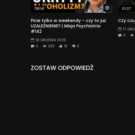
Watch Later
08:14
01:07
Picie tylko w weekendy – czy to już
Czy czu
UZALEŻNIENIE? | Misja Psychiatria
17 GRU
#142
0
18 GRUDNIA 2025
0
293
16
0
ZOSTAW ODPOWIEDŹ