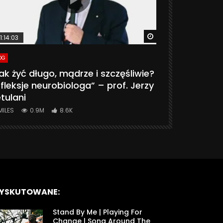
ter
Watch Later
1:14:03
06:20
OG
VLOG
ak żyć długo, mądrze i szczęśliwie?
CZY MASZ 
fleksje neurobiologa” – prof. Jerzy
774K
31.
tulani
MILES
0.9M
8.6K
YSKUTOWANE:
Stand By Me | Playing For
Change | Song Around The