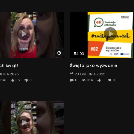
Watch Later
54:03
h świąt!
Święta jako wyzwanie
UDNIA 2025
23 GRUDNIA 2025
641
36
0
0
164
1
0