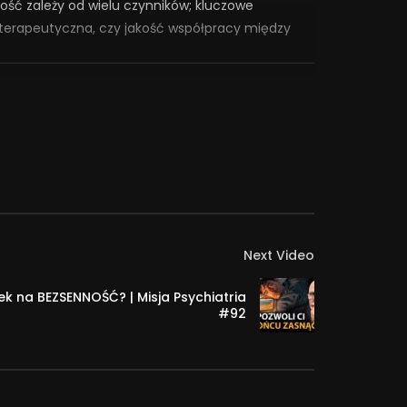
ość zależy od wielu czynników; kluczowe
 terapeutyczna, czy jakość współpracy między
zarach życia, jak: zarządzanie stresem i
ie zaburzeń psychicznych? Gdzie jeszcze może
 dr hab. Jarosław Michałowski, prof.
, które nam zaproponują, są oparte na
Next Video
. I dlatego istotne jest, aby sięgać po
k na BEZSENNOŚĆ? | Misja Psychiatria
zmawiamy w cyklu spotkań “Psychoterapia oparta
#92