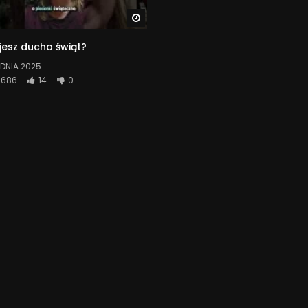
Watch Later
jesz ducha świąt?
DNIA 2025
686
14
0