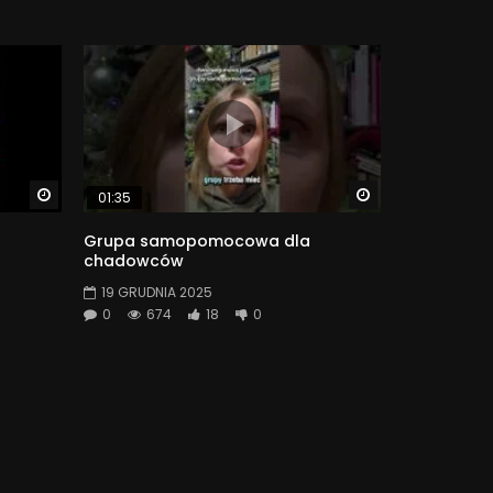
Watch Later
Watch Later
01:35
Grupa samopomocowa dla
chadowców
19 GRUDNIA 2025
0
674
18
0