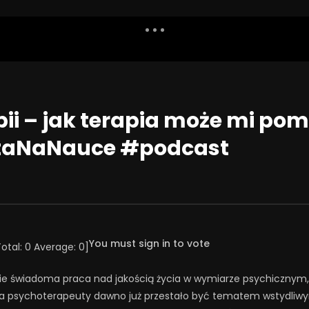
Dislike
Watch Later
Share
Report
Repea
Watch Later
54:03
pii – jak terapia może mi po
świąt!
Święta jako wyzwanie
taNaNauce #podcast
NIA 2025
23 GRUDNIA 2025
41
36
0
0
164
1
0
You must sign in to vote
Total:
0
Average:
0
]
zie świadoma praca nad jakością życia w wymiarze psychicznym,
rcia psychoterapeuty dawno już przestało być tematem wstydliw