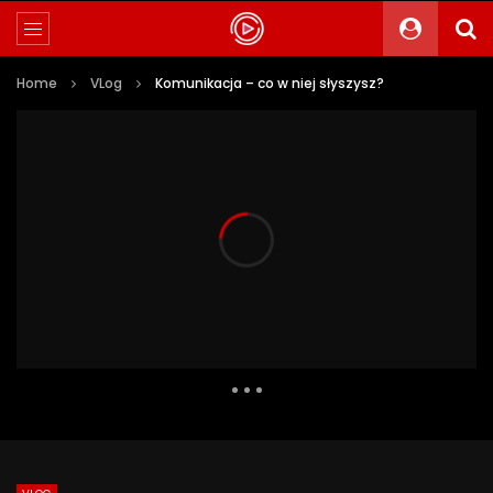
Home
VLog
Komunikacja – co w niej słyszysz?
2 398 Views
205
0
Auto Next
0 Comments