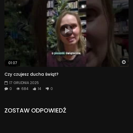
Wa
01:07
Czy czujesz ducha świąt?
17 GRUDNIA 2025
0
684
14
0
ZOSTAW ODPOWIEDŹ