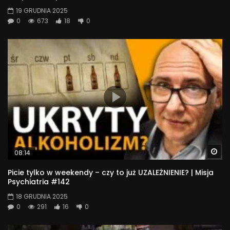
19 GRUDNIA 2025
0
673
18
0
Wa
08:14
Picie tylko w weekendy – czy to już UZALEŻNIENIE? | Misja
Psychiatria #142
18 GRUDNIA 2025
0
291
16
0