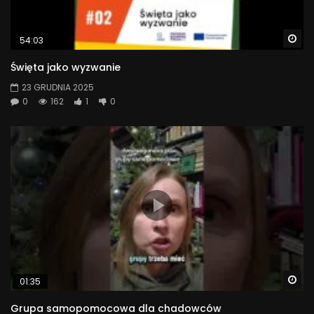
Wa
54:03
Święta jako wyzwanie
23 GRUDNIA 2025
0
162
1
0
Wa
01:35
Grupa samopomocowa dla chadowców