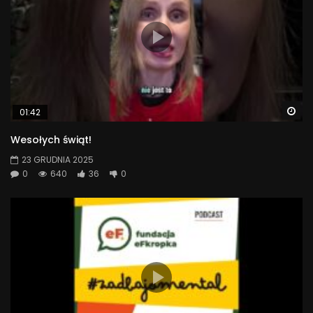
Wa
01:42
Wesołych świąt!
23 GRUDNIA 2025
0
640
36
0