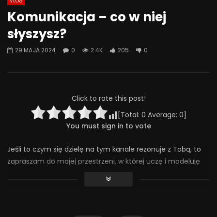
VLOG
Watch Later
07:55
01:42
Komunikacja – co w niej
Alkohol, leki antydepresyjne (SSRI)
Wesołych świąt!
słyszysz?
i benzodiazepiny – FATALNE
23 GRUDNIA 2025
połączenie? | Misja Psychiatria
0
640
36
29 MAJA 2024
0
2.4K
205
0
#143
23 GRUDNIA 2025
0
650
44
0
Click to rate this post!
[Total:
0
Average:
0
]
You must sign in to vote
Jeśli to czym się dzielę na tym kanale rezonuje z Tobą, to
zapraszam do mojej przestrzeni, w której uczę i modeluję
jak budować relację z dzieckiem wewnętrznym i jak dzięki
temu odzyskać głęboki kontakt ze sobą. Więcej informacji
znajdziesz tutaj: https://magdalenaszpilka.com/warsztaty-
online/