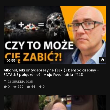
Wa
07:55
Alkohol, leki antydepresyjne (SSRI) i benzodiazepiny –
FATALNE połączenie? | Misja Psychiatria #143
23 GRUDNIA 2025
0
650
44
0