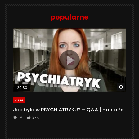
popularne
Watch 
20:30
VLOG
Jak było w PSYCHIATRYKU? – Q&A | Hania Es
1M
27K