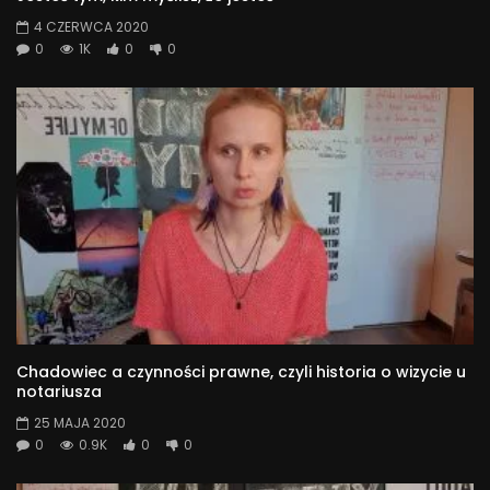
4 CZERWCA 2020
0
1K
0
0
Chadowiec a czynności prawne, czyli historia o wizycie u
notariusza
25 MAJA 2020
0
0.9K
0
0