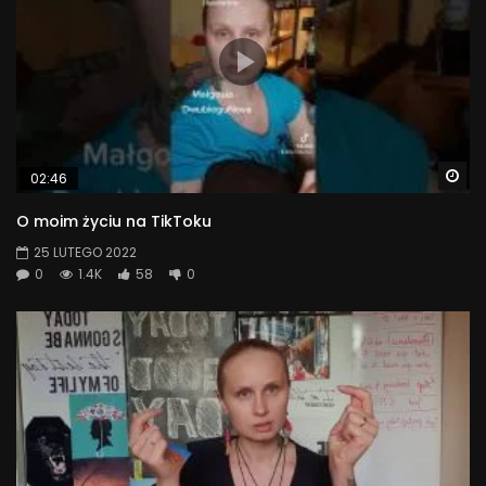
Wa
02:46
O moim życiu na TikToku
25 LUTEGO 2022
0
1.4K
58
0