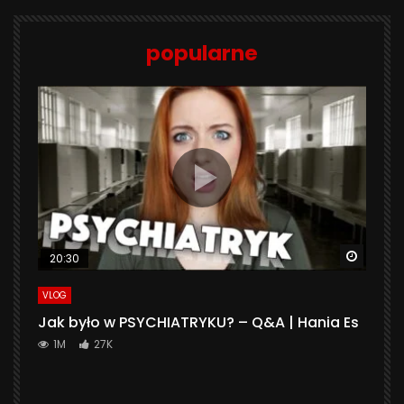
popularne
Watch 
20:30
VLOG
Jak było w PSYCHIATRYKU? – Q&A | Hania Es
1M
27K