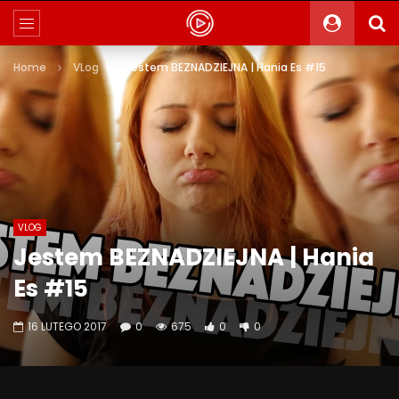
Home
VLog
Jestem BEZNADZIEJNA | Hania Es #15
VLOG
Jestem BEZNADZIEJNA | Hania
Es #15
16 LUTEGO 2017
0
675
0
0