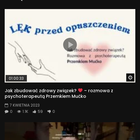
Wa
01:00:33
Jak zbudować zdrowy związek?
– rozmowa z
psychoterapeutą Przemkiem Mućko
7 KWIETNIA 2023
0
1.1K
59
0