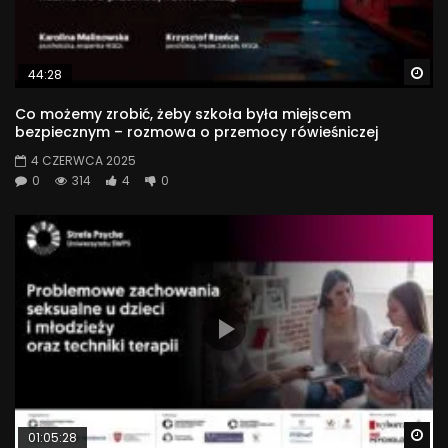
Wa
44:28
Co możemy zrobić, żeby szkoła była miejscem
bezpiecznym – rozmowa o przemocy rówieśniczej
4 CZERWCA 2025
0
314
4
0
Wa
01:05:28