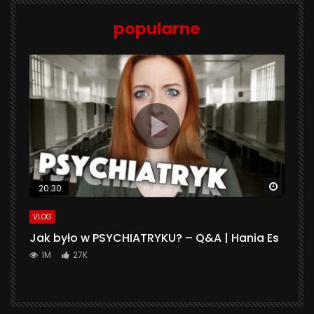
popularne
Watch 
20:30
VLOG
Jak było w PSYCHIATRYKU? – Q&A | Hania Es
1M
27K