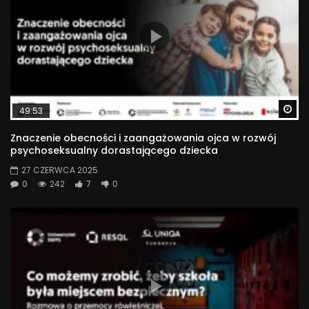
Wa
49:53
Znaczenie obecności i zaangażowania ojca w rozwój
psychoseksualny dorastającego dziecka
27 CZERWCA 2025
0
242
7
0