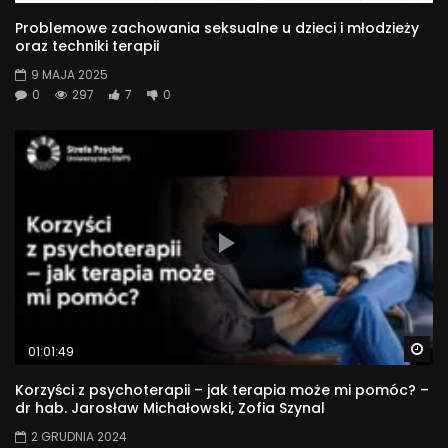
Problemowe zachowania seksualne u dzieci i młodzieży
oraz techniki terapii
9 MAJA 2025
0
297
7
0
Wa
01:01:49
Korzyści z psychoterapii – jak terapia może mi pomóc? –
dr hab. Jarosław Michałowski, Zofia Szynal
2 GRUDNIA 2024