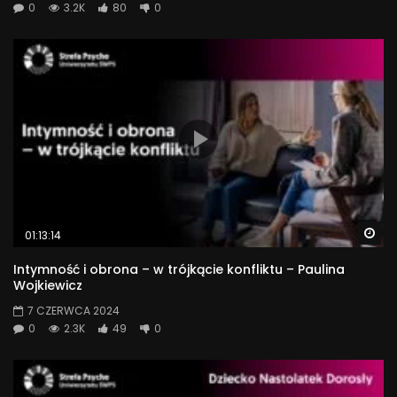
0
3.2K
80
0
Wa
01:13:14
Intymność i obrona – w trójkącie konfliktu – Paulina
Wojkiewicz
7 CZERWCA 2024
0
2.3K
49
0