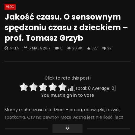
VLOG
Watch Later
49:53
44:28
Jakość czasu. O sensownym
Znaczenie obecności i
Co możemy zrobić, że
spędzaniu czasu z dzieckiem –
zaangażowania ojca w rozwój
była miejscem bezpi
psychoseksualny dorastającego
rozmowa o przemocy 
prof. Tomasz Grzyb
dziecka
4 CZERWCA 2025
27 CZERWCA 2025
0
314
4
0
MILES
5 MAJA 2017
0
26.9K
327
22
0
242
7
0
Click to rate this post!
[Total:
0
Average:
0
]
You must sign in to vote
Mamy mało czasu dla dzieci – praca, obowiązki, rozwój,
spotkania. Czy na pewno? Może ważna jest nie ilość, lecz
jakość czasu poświęcanego pociechom? Jak zadbać
zatem o to, aby mądrze i sensownie spędzać wolne chwile