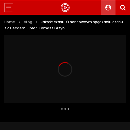
Home
VLog
Jakość czasu. O sensownym spędzaniu czasu
z dzieckiem – prof. Tomasz Grzyb
26 942 Views
327
22
Auto Next
0 Comments