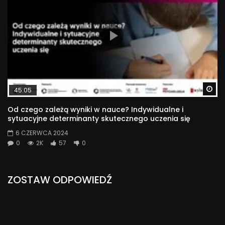
Wa
45:05
Od czego zależą wyniki w nauce? Indywidualne i
sytuacyjne determinanty skutecznego uczenia się
6 CZERWCA 2024
0
2K
57
0
ZOSTAW ODPOWIEDŹ