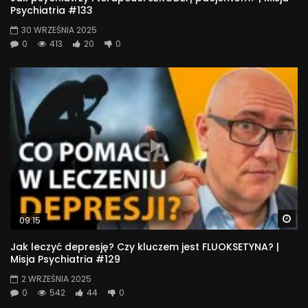
Psychiatria #133
30 WRZEŚNIA 2025
0
413
20
0
Wa
09:15
Jak leczyć depresję? Czy kluczem jest FLUOKSETYNA? |
Misja Psychiatria #129
2 WRZEŚNIA 2025
0
542
44
0