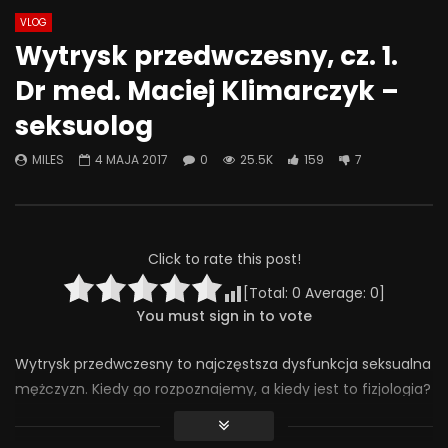
VLOG
Watch Later
08:18
07:49
Wytrysk przedwczesny, cz. 1.
Jak odstawić LEKI? Ostatnia wizyta
Jak psychiatrzy i ter
Dr med. Maciej Klimarczyk –
– kiedy przestać chodzić do
SZKODZĄ pacjentom? 
psychiatry? | Misja Psychiatria
Psychiatria #133
seksuolog
#138
30 WRZEŚNIA 2025
4 LISTOPADA 2025
0
413
20
MILES
4 MAJA 2017
0
25.5K
159
7
0
293
24
0
Click to rate this post!
[Total:
0
Average:
0
]
You must sign in to vote
Wytrysk przedwczesny to najczęstsza dysfunkcja seksualna
mężczyzn. Kiedy go rozpoznajemy, a kiedy jest to fizjologia?
Jakie są rodzaje, przyczyny i konsekwencje tego
zaburzenia? Jak powinna zareagować partnerka? Na te