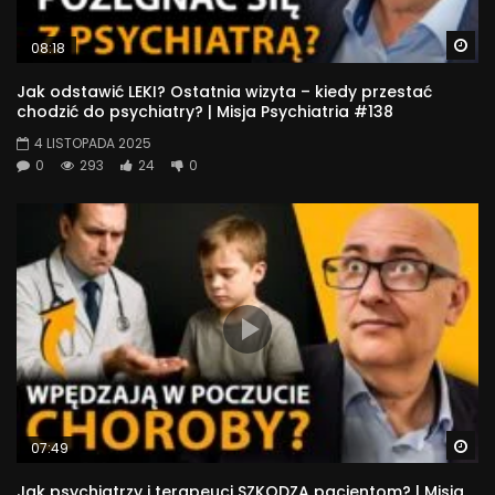
Wa
08:18
Jak odstawić LEKI? Ostatnia wizyta – kiedy przestać
chodzić do psychiatry? | Misja Psychiatria #138
4 LISTOPADA 2025
0
293
24
0
Wa
07:49
Jak psychiatrzy i terapeuci SZKODZĄ pacjentom? | Misja