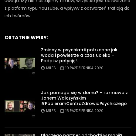
uwaga: My nie hostujemy filmów, wszystko jest odtwarzane
z platform typu YouTube, a wpływy z odtworzeń trafiają do
ich twórców.
OSTATNIE WPISY:
Zmiany w psychiatrii potrzebne jak
woda i powietrze a czas ucieka –
Podpisz petycję!.
MILES
19 PAŹDZIERNIKA 2020
Jak pomaga się w domu? – rozmowa z
Janem Walczyńskim
#PopieramCentraZdrowiaPsychiczego
MILES
15 PAŹDZIERNIKA 2020
Dlaczego partner odchodzi w manii?