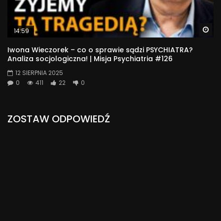
Wa
14:59
Iwona Wieczorek – co o sprawie sądzi PSYCHIATRA?
Analiza socjologiczna! | Misja Psychiatria #126
12 SIERPNIA 2025
0
411
22
0
ZOSTAW ODPOWIEDŹ