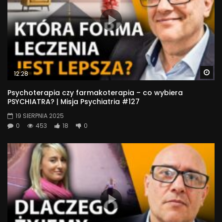
Wa
12:28
Psychoterapia czy farmakoterapia – co wybiera
PSYCHIATRA? | Misja Psychiatria #127
19 SIERPNIA 2025
0
453
18
0