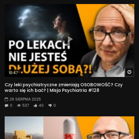
Wa
10:47
Czy leki psychiatryczne zmieniają OSOBOWOŚĆ? Czy
warto się ich bać? | Misja Psychiatria #128
26 SIERPNIA 2025
0
537
40
0