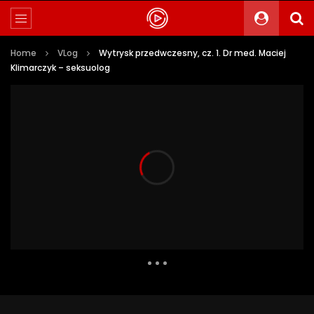
Home
VLog
Wytrysk przedwczesny, cz. 1. Dr med. Maciej
Klimarczyk – seksuolog
25 509 Views
159
7
Auto Next
0 Comments