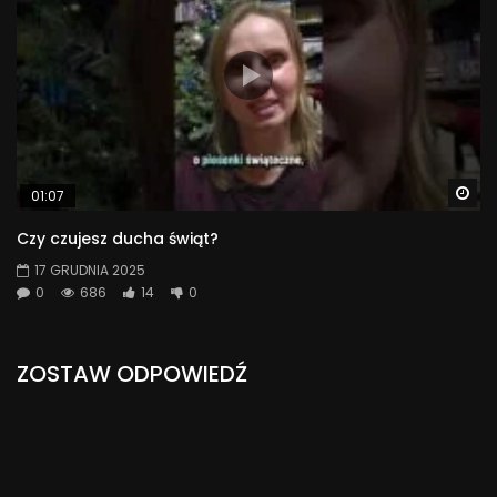
Wa
01:07
Czy czujesz ducha świąt?
17 GRUDNIA 2025
0
686
14
0
ZOSTAW ODPOWIEDŹ