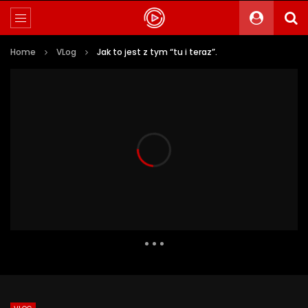
Home
VLog
Jak to jest z tym “tu i teraz”.
2 433 Views
238
0
Auto Next
0 Comments