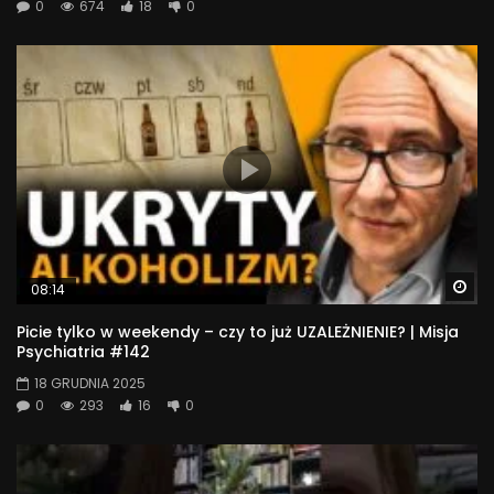
0
674
18
0
Wa
08:14
Picie tylko w weekendy – czy to już UZALEŻNIENIE? | Misja
Psychiatria #142
18 GRUDNIA 2025
0
293
16
0