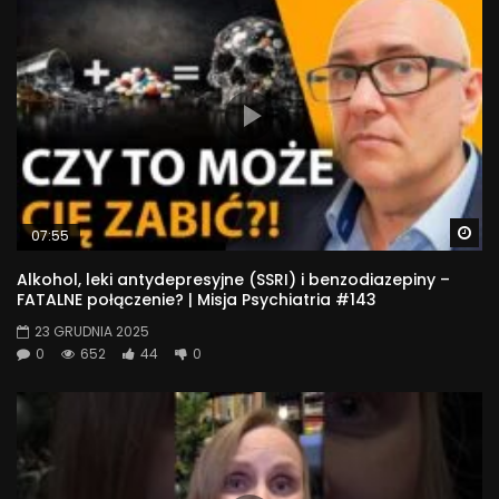
Wa
07:55
Alkohol, leki antydepresyjne (SSRI) i benzodiazepiny –
FATALNE połączenie? | Misja Psychiatria #143
23 GRUDNIA 2025
0
652
44
0