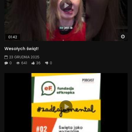
Wa
01:42
Wesołych świąt!
23 GRUDNIA 2025
0
641
36
0