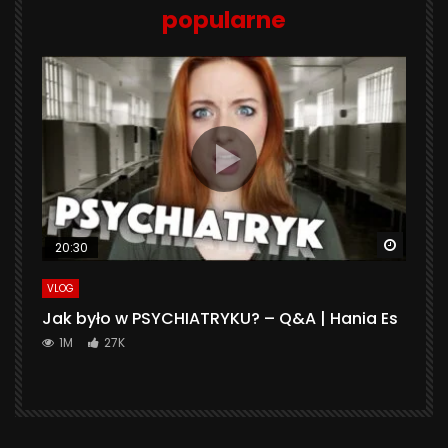
popularne
Watch 
20:30
VLOG
Jak było w PSYCHIATRYKU? – Q&A | Hania Es
1M
27K