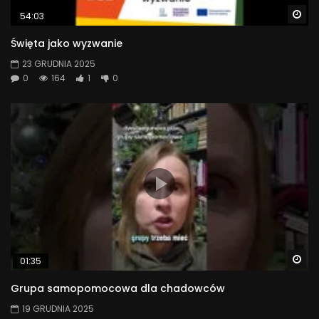
Wa
54:03
Święta jako wyzwanie
23 GRUDNIA 2025
0
164
1
0
Wa
01:35
Grupa samopomocowa dla chadowców
19 GRUDNIA 2025