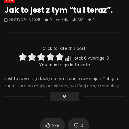
VLOG
Watch Later
07:55
01:42
Jak to jest z tym “tu i teraz”.
Alkohol, leki antydepresyjne (SSRI)
Wesołych świąt!
28 STYCZNIA 2025
0
2.4K
238
0
i benzodiazepiny – FATALNE
23 GRUDNIA 2025
połączenie? | Misja Psychiatria
0
641
36
#143
23 GRUDNIA 2025
0
652
44
0
Click to rate this post!
[Total:
0
Average:
0
]
You must sign in to vote
Jeśli to czym się dzielę na tym kanale rezonuje z Tobą, to
zapraszam do mojej przestrzeni, w której uczę i modeluję
jak budować relację z dzieckiem wewnętrznym i jak dzięki
temu odzyskać głęboki kontakt ze sobą. Więcej informacji
znajdziesz tutaj: https://magdalenaszpilka.com/warsztaty-
online/
238
0