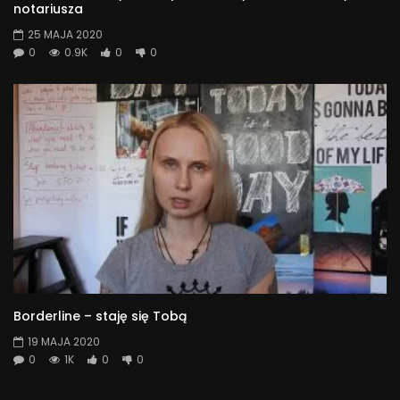
notariusza
25 MAJA 2020
0
0.9K
0
0
Borderline – staję się Tobą
19 MAJA 2020
0
1K
0
0