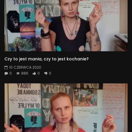
Czy to jest mania, czy to jest kochanie?
10 CZERWCA 2020
0
886
0
0