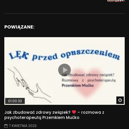
POWIĄZANE:
Wa
01:00:33
Jak zbudować zdrowy związek?
– rozmowa z
psychoterapeutą Przemkiem Mućko
7 KWIETNIA 2023