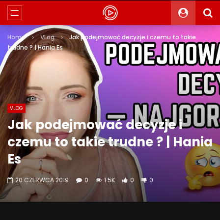
Home
VLog
Jak podejmować decyzje i czemu to takie
trudne ? | Hania Es
VLOG
Jak podejmować decyzje i
czemu to takie trudne ? | Hania
Es
20 CZERWCA 2019
0
1.5K
0
0