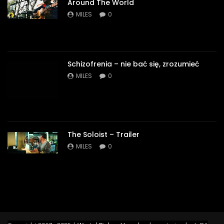
Around The World
MILES
0
Schizofrenia – nie bać się, zrozumieć
MILES
0
The Soloist – Trailer
MILES
0