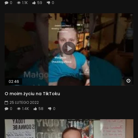
0
1.1K
59
0
Wa
02:46
O moim życiu na TikToku
25 LUTEGO 2022
0
1.4K
58
0