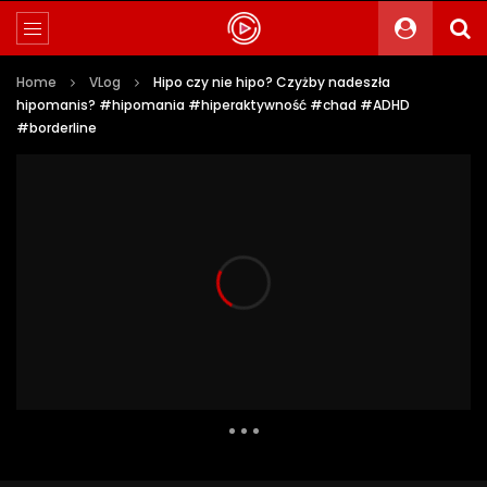
Home
VLog
Hipo czy nie hipo? Czyżby nadeszła
hipomanis? #hipomania #hiperaktywność #chad #ADHD
#borderline
664 Views
15
0