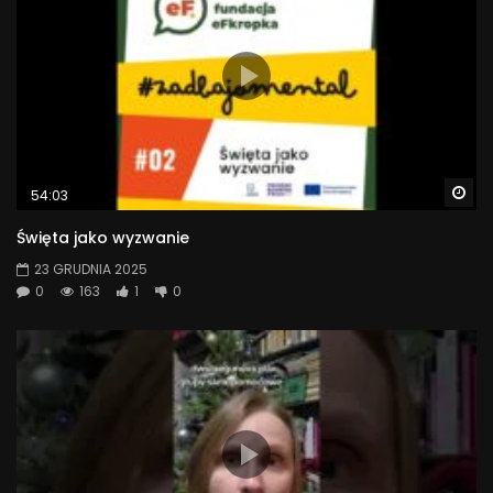
Wa
54:03
Święta jako wyzwanie
23 GRUDNIA 2025
0
163
1
0