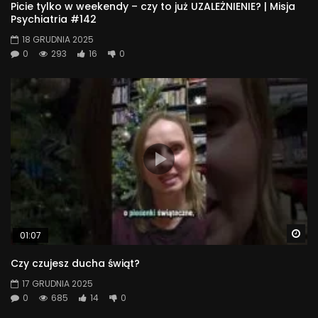
Picie tylko w weekendy – czy to już UZALEŻNIENIE? | Misja
Psychiatria #142
18 GRUDNIA 2025
0
293
16
0
Wa
01:07
Czy czujesz ducha świąt?
17 GRUDNIA 2025
0
685
14
0