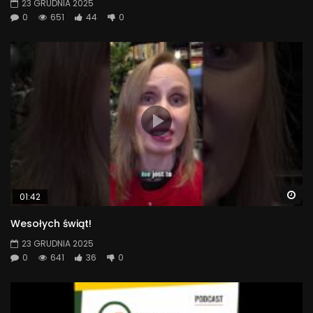
23 GRUDNIA 2025
0
651
44
0
Wa
01:42
Wesołych świąt!
23 GRUDNIA 2025
0
641
36
0