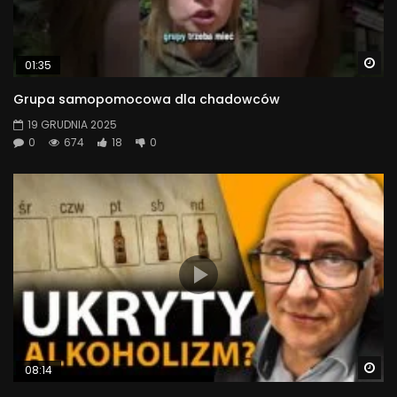
Wa
01:35
Grupa samopomocowa dla chadowców
19 GRUDNIA 2025
0
674
18
0
Wa
08:14