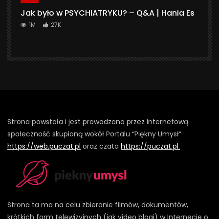
Jak było w PSYCHIATRYKU? – Q&A | Hania Es
1M
27K
Strona powstała i jest prowadzona przez Internetową
społeczność skupioną wokół Portalu “Piękny Umysł”
https://web.puczat.pl
oraz czata
https://puczat.pl.
Strona ta ma na celu zbieranie filmów, dokumentów,
krótkich form telewizyjnych (jak video blogi) w Internecie o