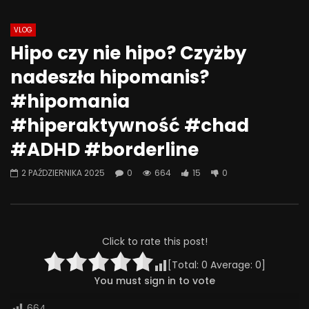
Auto Next
0 Comments
VLOG
Watch Later
07:55
01:42
Hipo czy nie hipo? Czyżby
Alkohol, leki antydepresyjne (SSRI)
Wesołych świąt!
nadeszła hipomanis?
i benzodiazepiny – FATALNE
23 GRUDNIA 2025
połączenie? | Misja Psychiatria
#hipomania
0
641
36
#143
#hiperaktywność #chad
23 GRUDNIA 2025
0
651
44
0
#ADHD #borderline
2 PAŹDZIERNIKA 2025
0
664
15
0
Click to rate this post!
[Total:
0
Average:
0
]
You must sign in to vote
664