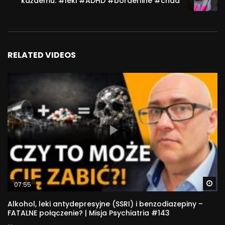
każdemu. #leki #ADHD #borderline #chad
RELATED VIDEOS
Wa
07:55
Alkohol, leki antydepresyjne (SSRI) i benzodiazepiny –
FATALNE połączenie? | Misja Psychiatria #143