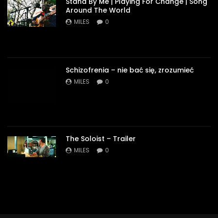
Stand By Me | Playing For Change | Song
Around The World
MILES
0
Schizofrenia – nie bać się, zrozumieć
MILES
0
The Soloist – Trailer
MILES
0