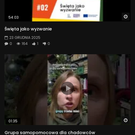
Wa
54:03
Święta jako wyzwanie
23 GRUDNIA 2025
0
164
1
0
Wa
01:35
Grupa samopomocowa dla chadowców