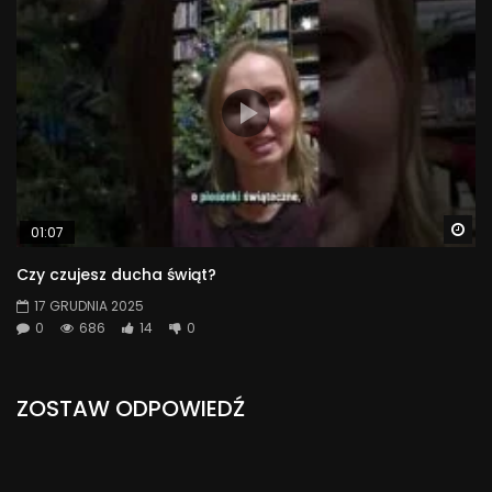
Wa
01:07
Czy czujesz ducha świąt?
17 GRUDNIA 2025
0
686
14
0
ZOSTAW ODPOWIEDŹ