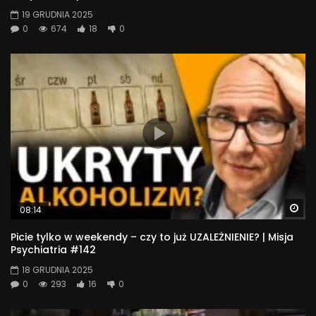
19 GRUDNIA 2025
0
674
18
0
Wa
08:14
Picie tylko w weekendy – czy to już UZALEŻNIENIE? | Misja
Psychiatria #142
18 GRUDNIA 2025
0
293
16
0