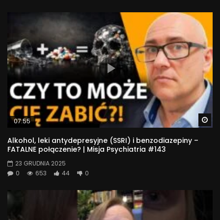
Wa
07:55
Alkohol, leki antydepresyjne (SSRI) i benzodiazepiny –
FATALNE połączenie? | Misja Psychiatria #143
23 GRUDNIA 2025
0
653
44
0