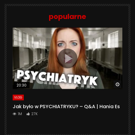
popularne
Watch 
20:30
VLOG
Jak było w PSYCHIATRYKU? – Q&A | Hania Es
1M
27K