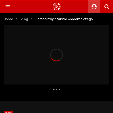
Home
VLog
Hardcorowy atak nie wiadomo czego
349 Views
35
0
Auto Next
0 Comments