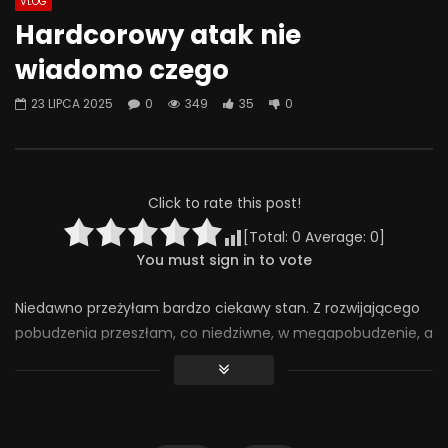
VLOG
Watch Later
07:55
01:42
Hardcorowy atak nie
Alkohol, leki antydepresyjne (SSRI)
Wesołych świąt!
wiadomo czego
i benzodiazepiny – FATALNE
23 GRUDNIA 2025
połączenie? | Misja Psychiatria
0
641
36
23 LIPCA 2025
0
349
35
0
#143
23 GRUDNIA 2025
0
653
44
0
Click to rate this post!
[Total:
0
Average:
0
]
You must sign in to vote
Niedawno przeżyłam bardzo ciekawy stan. Z rozwijającego
pobudzenia przeszłam, co niedziwne, w megapobudzenie, a
potem… Tąpnięcie. Mieliście tak?
—
Potrzebujesz wsparcia, odpowiedzi i ludzi, którzy