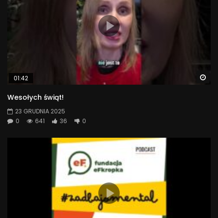
Wa
01:42
Wesołych świąt!
23 GRUDNIA 2025
0
641
36
0