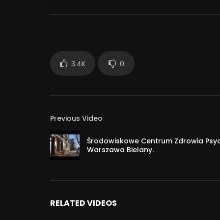
DRUŻYNA ES na Facebooku: http://bitly.com/druz
Facebook: http://www.facebook.com/haniaess
Twitter: http://twitter.com/haniaes
Blog: http://www.hania.es/
3.4K
0
Music by Chinsaku – Blossom – https://thmatc.
37 181
Previous Video
Środowiskowe Centrum Zdrowia Psyc
Warszawa Bielany.
RELATED VIDEOS