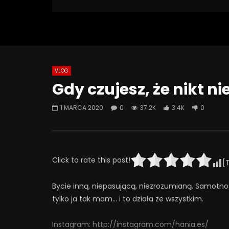
37 181 Views
Turn Off Light
Like
3 360
0
VLOG
Watch Later
07:55
01:42
Gdy czujesz, że nikt n
Alkohol, leki antydepresyjne (SSRI)
Wesołych 
i benzodiazepiny – FATALNE
1 MARCA 2020
0
37.2K
3.4K
0
23 GRUD
połączenie? | Misja Psychiatria
0
6
#143
23 GRUDNIA 2025
0
651
44
0
Click to rate this post!
[
Bycie inną, niepasującą, niezrozumianą. Samotno
tylko ja tak mam… i to działa ze wszystkim.
Instagram: http://instagram.com/hania.es/