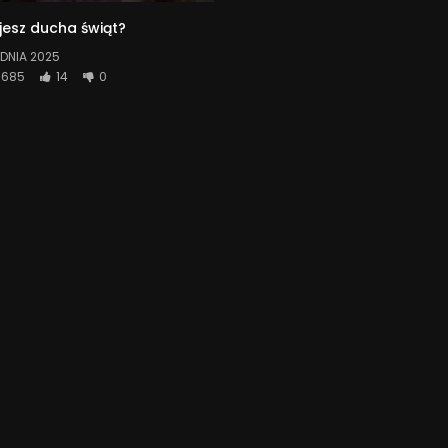
jesz ducha świąt?
DNIA 2025
685
14
0