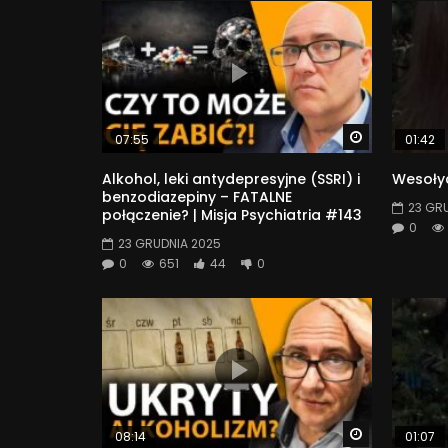
Watch Later
07:55
01:42
Alkohol, leki antydepresyjne (SSRI) i
Wesołyc
benzodiazepiny – FATALNE
23 GR
połączenie? | Misja Psychiatria #143
0
23 GRUDNIA 2025
0
651
44
0
Watch Later
08:14
01:07