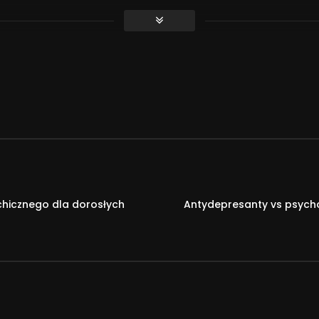
ynaes
co/?l=6835D96
hicznego dla dorosłych
Antydepresanty vs psycho