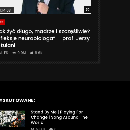
ter
Watch Later
1:14:03
06:20
OG
VLOG
ak żyć długo, mądrze i szczęśliwie?
CZY MASZ 
fleksje neurobiologa” – prof. Jerzy
774K
31.
tulani
MILES
0.9M
8.6K
YSKUTOWANE:
Stand By Me | Playing For
Change | Song Around The
World
MILES
0