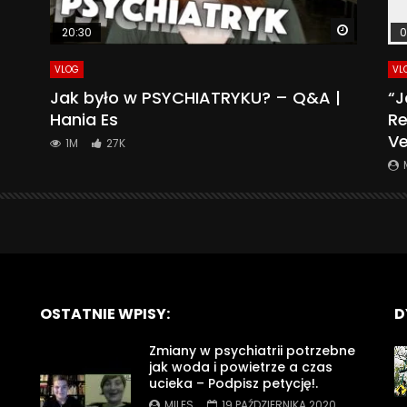
Watch La
20:30
0
VLOG
VL
Jak było w PSYCHIATRYKU? – Q&A |
“J
Hania Es
Re
Ve
1M
27K
OSTATNIE WPISY:
D
Zmiany w psychiatrii potrzebne
jak woda i powietrze a czas
ucieka – Podpisz petycję!.
MILES
19 PAŹDZIERNIKA 2020