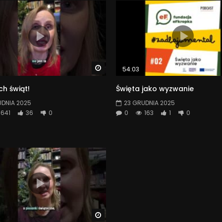
Watch Later
54:03
h świąt!
Święta jako wyzwanie
UDNIA 2025
23 GRUDNIA 2025
641
36
0
0
163
1
0
Watch Later