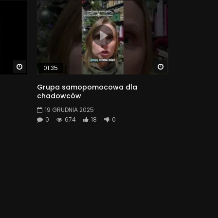
Watch Later
Watch Later
01:35
Grupa samopomocowa dla
chadowców
19 GRUDNIA 2025
0
674
18
0