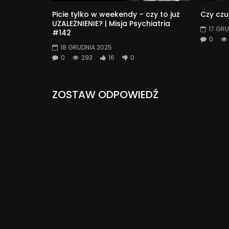
Picie tylko w weekendy – czy to już
Czy czu
UZALEŻNIENIE? | Misja Psychiatria
17 GRU
#142
0
18 GRUDNIA 2025
0
293
16
0
ZOSTAW ODPOWIEDŹ