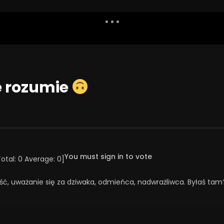
Dislike
Watch Later
Share
Report
Repea
Watch Later
54:03
ie rozumie
świąt!
Święta jako wyzwanie
NIA 2025
23 GRUDNIA 2025
41
36
0
0
163
1
0
You must sign in to vote
Total:
0
Average:
0
]
ść, uważanie się za dziwaka, odmieńca, nadwrażliwca. Byłaś tam