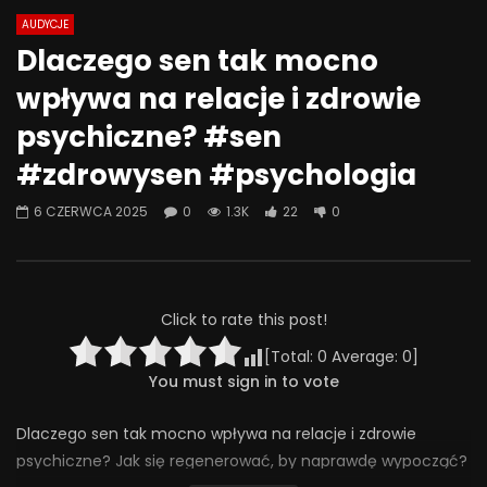
AUDYCJE
Watch Later
07:55
01:42
Dlaczego sen tak mocno
Alkohol, leki antydepresyjne (SSRI)
Wesołych świąt!
wpływa na relacje i zdrowie
i benzodiazepiny – FATALNE
23 GRUDNIA 2025
połączenie? | Misja Psychiatria
psychiczne? #sen
0
641
36
#143
#zdrowysen #psychologia
23 GRUDNIA 2025
0
655
44
0
6 CZERWCA 2025
0
1.3K
22
0
Click to rate this post!
[Total:
0
Average:
0
]
You must sign in to vote
Dlaczego sen tak mocno wpływa na relacje i zdrowie
psychiczne? Jak się regenerować, by naprawdę wypocząć?