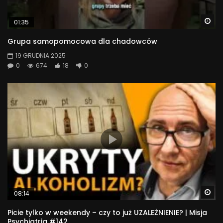
Wa
01:35
Grupa samopomocowa dla chadowców
19 GRUDNIA 2025
0
674
18
0
Wa
08:14
Picie tylko w weekendy – czy to już UZALEŻNIENIE? | Misja
Psychiatria #142