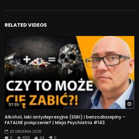
RELATED VIDEOS
Wa
07:55
Alkohol, leki antydepresyjne (SSRI) i benzodiazepiny –
FATALNE połączenie? | Misja Psychiatria #143
23 GRUDNIA 2025
0
655
44
0