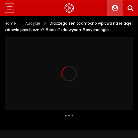
Home
Audycje
Dlaczego sen tak mocno wpływa na relacje i
zdrowie psychiczne? #sen #zdrowysen #psychologia
1 349 Views
22
0
Auto Next
0 Comments