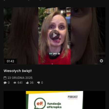
Wa
01:42
Wesołych świąt!
23 GRUDNIA 2025
0
641
36
0