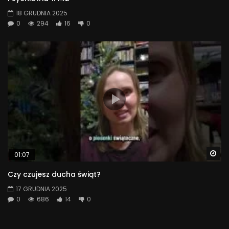
18 GRUDNIA 2025
0
294
16
0
Wa
01:07
Czy czujesz ducha świąt?
17 GRUDNIA 2025
0
686
14
0