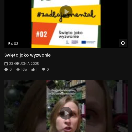
Wa
54:03
Święta jako wyzwanie
23 GRUDNIA 2025
0
165
1
0