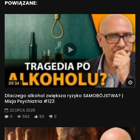
POWIĄZANE:
Wa
08:34
Dlaczego alkohol zwiększa ryzyko SAMOBÓJSTWA? |
Misja Psychiatria #123
22 LIPCA 2025
0
562
50
0