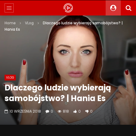
Home
VLog
Dlaczego ludzie wybierają samobójstwo? |
Hania Es
VLOG
Dlaczego ludzie wybierają
samobójstwo? | Hania Es
10 WRZEŚNIA 2018
0
818
0
0