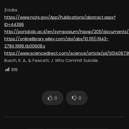
Źródła:
https://www.ncjrs.gov/App/Publications/abstract.aspx?
ID=44396
http://portal.idc.ac.il/en/symposium/hspsp/2011/documents/c
https://onlinelibrary.wiley.com/doi/abs/10.1111/j.1943-
278X.1996.tb00608.x
https://www.sciencedirect.com/science/article/pii/S014067
Busch, K. A., & Fawcett, J. Who Commit Suicide.
818
0
0