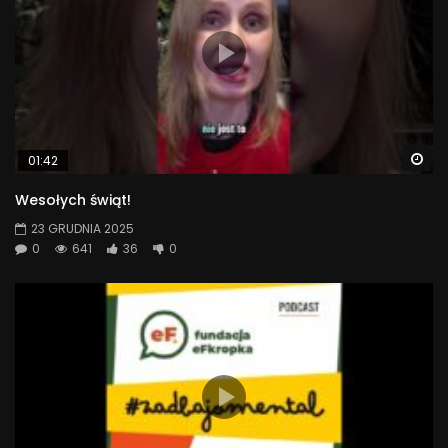
Wa
01:42
Wesołych świąt!
23 GRUDNIA 2025
0
641
36
0