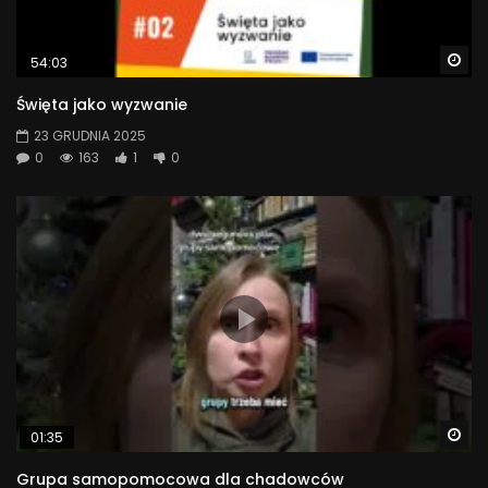
Wa
54:03
Święta jako wyzwanie
23 GRUDNIA 2025
0
163
1
0
Wa
01:35
Grupa samopomocowa dla chadowców