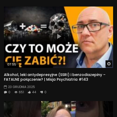
Wa
07:55
Alkohol, leki antydepresyjne (SSRI) i benzodiazepiny –
FATALNE połączenie? | Misja Psychiatria #143
23 GRUDNIA 2025
0
651
44
0