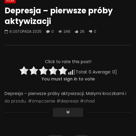
VLOG
Watch Later
07:55
01:42
Depresja – pierwsze próby
Alkohol, leki antydepresyjne (SSRI)
Wesołych świąt!
aktywizacji
i benzodiazepiny – FATALNE
23 GRUDNIA 2025
połączenie? | Misja Psychiatria
0
641
36
6 LISTOPADA 2025
0
246
26
0
#143
23 GRUDNIA 2025
0
651
44
0
Click to rate this post!
[Total:
0
Average:
0
]
You must sign in to vote
Depresja – pierwsze próby aktywizacji. Małymi kroczkami i
do przodu. #zmęczenie #depresja #chad
#chorobaafektywnadwubiegunowa #aktywizacja
246