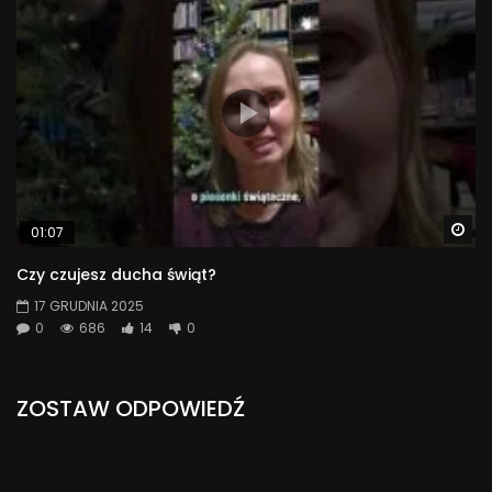
Wa
01:07
Czy czujesz ducha świąt?
17 GRUDNIA 2025
0
686
14
0
ZOSTAW ODPOWIEDŹ