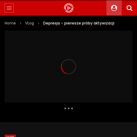
Home
VLog
Depresja – pierwsze próby aktywizacji
246 Views
26
0
Auto Next
0 Comments