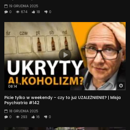
19 GRUDNIA 2025
0
674
18
0
Wa
08:14
Picie tylko w weekendy – czy to już UZALEŻNIENIE? | Misja
Psychiatria #142
18 GRUDNIA 2025
0
293
16
0