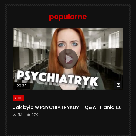
popularne
Watch 
20:30
VLOG
Jak było w PSYCHIATRYKU? – Q&A | Hania Es
1M
27K